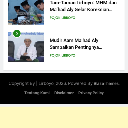
Tam-Taman Lirboyo: MHM dan
Ma’had Aly Gelar Koreksian
Kitab Semester Ganjil
POJOK LIRBOYO
5
Mudir Aam Ma’had Aly
Sampaikan Pentingnya
Mempelajari Ilmu Hadis Dalam
POJOK LIRBOYO
Acara Dauroh Ilmiah
6
Dauroh Ilmiah Ma’had Aly
Copyright By | Lirboyo_2026. Powered By
.
BlazeThemes
Lirboyo Bahas Metode
Ahlusunnah dalam
Tentang Kami
Disclaimer
Privacy Policy
POJOK LIRBOYO
Mengaplikasikan Hadis Dhaif.
7
Dauroh Ilmiah & Sanadan Kitab
Al-Arbain an-Nawawy bersama