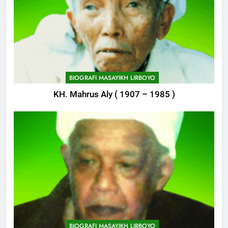
Pembangunan Kantor Himasal
POJOK LIRBOYO
748
Delegasi MQK Kota Kediri
Menuju Probolinggo
BIOGRAFI MASAYIKH LIRBOYO
POJOK LIRBOYO
KH. Mahrus Aly ( 1907 – 1985 )
749
Haflah Akhirussanah, Lirboyo
Gelar Pameran
POJOK LIRBOYO
750
Silaturahi dan Istighosah
Bersama Kapolda Jawa Timur
POJOK LIRBOYO
BIOGRAFI MASAYIKH LIRBOYO