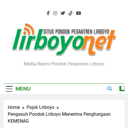
Skip
to
content
Lirboyo.net
Media Resmi Pondok Pesantren Lirboyo
MENU
Home
Pojok Lirboyo
Pengasuh Pondok Lirboyo Menerima Penghargaan
KEMENAG