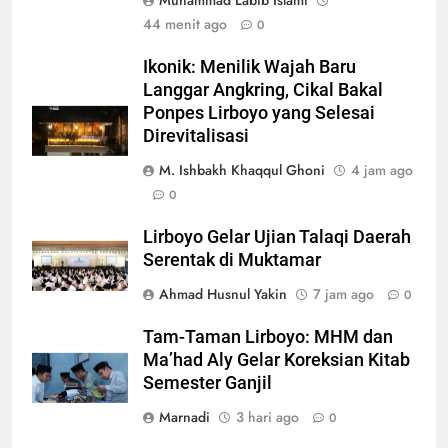
Muhammad Labib Islami
44 menit ago
0
Ikonik: Menilik Wajah Baru
Langgar Angkring, Cikal Bakal
Ponpes Lirboyo yang Selesai
Direvitalisasi
M. Ishbakh Khaqqul Ghoni
4 jam ago
0
Lirboyo Gelar Ujian Talaqi Daerah
Serentak di Muktamar
Ahmad Husnul Yakin
7 jam ago
0
Tam-Taman Lirboyo: MHM dan
Ma’had Aly Gelar Koreksian Kitab
Semester Ganjil
Marnadi
3 hari ago
0