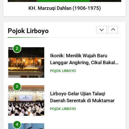
KH. Marzuqi Dahlan (1906-1975)
1
Haul ke-15 KH. Imam Yahya
Mahrus Digelar di PP Al
Pojok Lirboyo
Mahrusiyah III Kediri
POJOK LIRBOYO
2
Ikonik: Menilik Wajah Baru
Langgar Angkring, Cikal Bakal
Ponpes Lirboyo yang Selesai
POJOK LIRBOYO
Direvitalisasi
3
Lirboyo Gelar Ujian Talaqi
Daerah Serentak di Muktamar
POJOK LIRBOYO
4