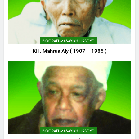
POJOK LIRBOYO
746
Delegasi MQK Kota Kediri
Menuju Probolinggo
BIOGRAFI MASAYIKH LIRBOYO
POJOK LIRBOYO
KH. Mahrus Aly ( 1907 – 1985 )
747
Haflah Akhirussanah, Lirboyo
Gelar Pameran
POJOK LIRBOYO
748
Silaturahi dan Istighosah
Bersama Kapolda Jawa Timur
POJOK LIRBOYO
BIOGRAFI MASAYIKH LIRBOYO