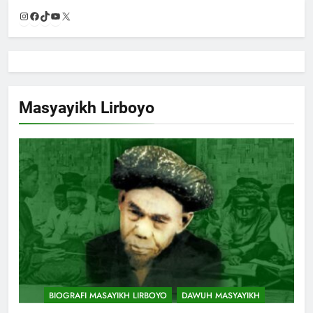
Instagram
Facebook
TikTok
YouTube
X
Masyayikh Lirboyo
BIOGRAFI MASAYIKH LIRBOYO
DAWUH MASYAYIKH