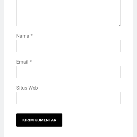
Nama
*
Email
*
Situs Web