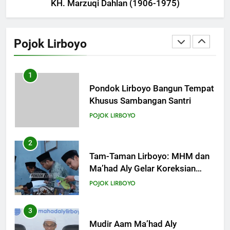
KH. Marzuqi Dahlan (1906-1975)
1
Pondok Lirboyo Bangun Tempat
Khusus Sambangan Santri
Pojok Lirboyo
POJOK LIRBOYO
2
Tam-Taman Lirboyo: MHM dan
Ma’had Aly Gelar Koreksian
Kitab Semester Ganjil
POJOK LIRBOYO
3
Mudir Aam Ma’had Aly
Sampaikan Pentingnya
Mempelajari Ilmu Hadis Dalam
POJOK LIRBOYO
Acara Dauroh Ilmiah
4
Dauroh Ilmiah Ma’had Aly