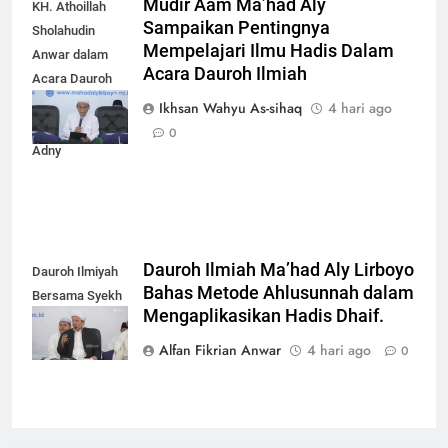
Mudir Aam Ma’had Aly
KH. Athoillah
Sampaikan Pentingnya
Sholahudin
Mempelajari Ilmu Hadis Dalam
Anwar dalam
Acara Dauroh Ilmiah
Acara Dauroh
Ilmiah bersama
Ikhsan Wahyu As-sihaq
4 hari ago
Syekh Yasir Al-
0
Adny
Dauroh Ilmiah Ma’had Aly Lirboyo
Dauroh Ilmiyah
Bahas Metode Ahlusunnah dalam
Bersama Syekh
Mengaplikasikan Hadis Dhaif.
Yasir Al-Adny
Alfan Fikrian Anwar
4 hari ago
0