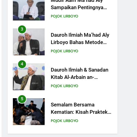
Dauroh Ilmiah Ma’had Aly
Lirboyo Bahas Metode
Ahlusunnah dalam
POJOK LIRBOYO
Mengaplikasikan Hadis
Dhaif.
4
Dauroh Ilmiah & Sanadan
Kitab Al-Arbain an-
Nawawy bersama As-
POJOK LIRBOYO
Syaikh Dr. Yasir Al-Adny
5
Semalam Bersama
Kematian: Kisah Praktek
Tajhizul Janaiz Siswa III
POJOK LIRBOYO
Aliyah
6
Di Balik Dinginnya Malam
Lirboyo, Santri Kelas III
Aliyah Belajar Praktik
POJOK LIRBOYO
Tajhizul Janaiz
7