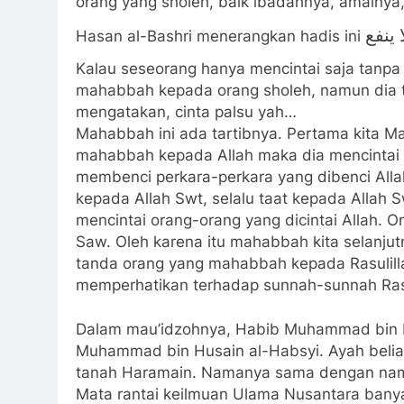
orang yang sholeh, baik ibadahnya, amalny
 ينفع
Hasan al-Bashri menerangkan hadis ini
Kalau seseorang hanya mencintai saja tanpa 
mahabbah kepada orang sholeh, namun dia tet
mengatakan, cinta palsu yah…
Mahabbah ini ada tartibnya. Pertama kita M
mahabbah kepada Allah maka dia mencintai o
membenci perkara-perkara yang dibenci Alla
kepada Allah Swt, selalu taat kepada Allah S
mencintai orang-orang yang dicintai Allah. Or
Saw. Oleh karena itu mahabbah kita selanju
tanda orang yang mahabbah kepada Rasulill
memperhatikan terhadap sunnah-sunnah Rasu
Dalam mau’idzohnya, Habib Muhammad bin Hu
Muhammad bin Husain al-Habsyi. Ayah beli
tanah Haramain. Namanya sama dengan nam
Mata rantai keilmuan Ulama Nusantara banya