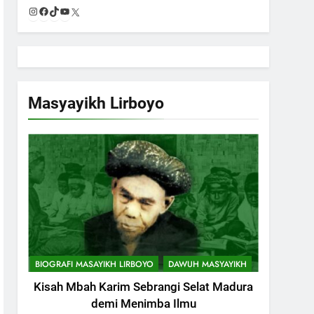
Instagram
Facebook
TikTok
YouTube
X
Masyayikh Lirboyo
BIOGRAFI MASAYIKH LIRBOYO
DAWUH MASYAYIKH
Kisah Mbah Karim Sebrangi Selat Madura
demi Menimba Ilmu