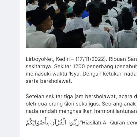
LirboyoNet, Kediri – (17/11/2022). Ribuan 
sekitarnya. Sekitar 1200 penerbang (penabuh
memasuki waktu ‘Isya. Dengan ketukan nada 
serta bersholawat.
Setelah sekitar tiga jam bersholawat, acara
oleh dua orang Qori sekaligus. Seorang ana
nada rendah menghasilkan harmoni lantunan 
زَيِّنُوا الْقُرْآنَ بِأَصْوَاتِكُمْ
“Hiasilah Al-Quran den