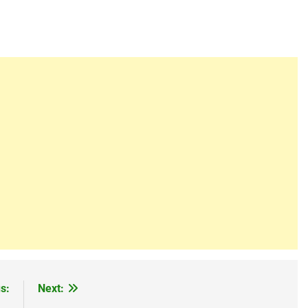
s:
Next: