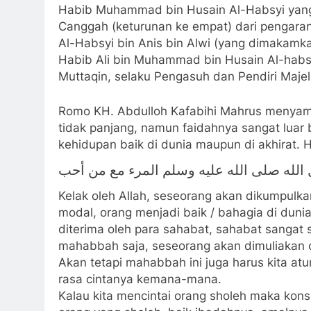
Habib Muhammad bin Husain Al-Habsyi yang
Canggah (keturunan ke empat) dari pengara
Al-Habsyi bin Anis bin Alwi (yang dimakamka
Habib Ali bin Muhammad bin Husain Al-habs
Muttaqin, selaku Pengasuh dan Pendiri Maje
Romo KH. Abdulloh Kafabihi Mahrus menyam
tidak panjang, namun faidahnya sangat luar
kehidupan baik di dunia maupun di akhirat. 
الله صلى الله عليه وسلم المرء مع من أحب
Kelak oleh Allah, seseorang akan dikumpulka
modal, orang menjadi baik / bahagia di dunia
diterima oleh para sahabat, sahabat sangat
mahabbah saja, seseorang akan dimuliakan o
Akan tetapi mahabbah ini juga harus kita at
rasa cintanya kemana-mana.
Kalau kita mencintai orang sholeh maka kon