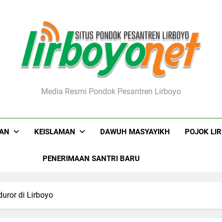
boyo.net
Media Resmi Pondok Pesantren Lirboyo
KAN
KEISLAMAN
DAWUH MASYAYIKH
POJOK LI
PENERIMAAN SANTRI BARU
uror di Lirboyo