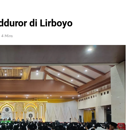
duror di Lirboyo
4 Mins