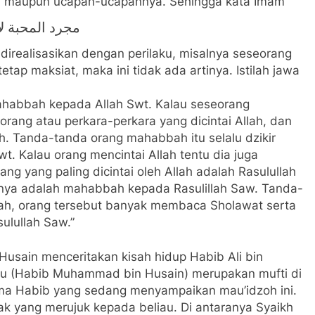
a, maupun ucapan-ucapannya. Sehingga kata Imam
مجرد المحبة لا
direalisasikan dengan perilaku, misalnya seseorang
ap maksiat, maka ini tidak ada artinya. Istilah jawa
ahabbah kepada Allah Swt. Kalau seseorang
rang atau perkara-perkara yang dicintai Allah, dan
h. Tanda-tanda orang mahabbah itu selalu dzikir
wt. Kalau orang mencintai Allah tentu dia juga
ang yang paling dicintai oleh Allah adalah Rasulullah
tnya adalah mahabbah kepada Rasulillah Saw. Tanda-
ah, orang tersebut banyak membaca Sholawat serta
lullah Saw.”
sain menceritakan kisah hidup Habib Ali bin
au (Habib Muhammad bin Husain) merupakan mufti di
a Habib yang sedang menyampaikan mau’idzoh ini.
k yang merujuk kepada beliau. Di antaranya Syaikh