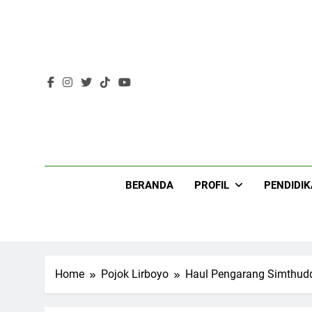
Skip
to
content
Lir
BERANDA
PROFIL
PENDIDI
Home
Pojok Lirboyo
Haul Pengarang Simthudd