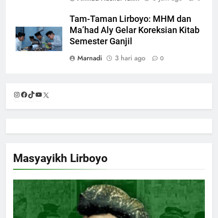
Tam-Taman Lirboyo: MHM dan
Ma’had Aly Gelar Koreksian Kitab
Semester Ganjil
Marnadi
3 hari ago
0
Instagram
Facebook
TikTok
YouTube
X
Masyayikh Lirboyo