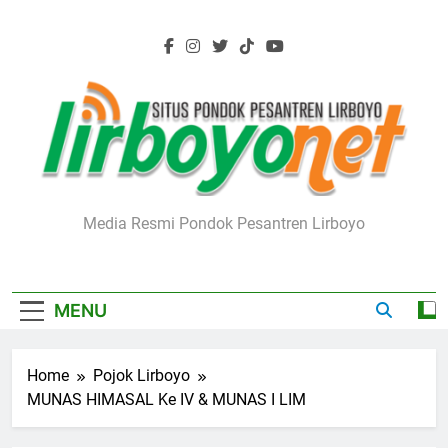
Skip
to
content
Lirboyo.net
Media Resmi Pondok Pesantren Lirboyo
MENU
Home
Pojok Lirboyo
MUNAS HIMASAL Ke IV & MUNAS I LIM