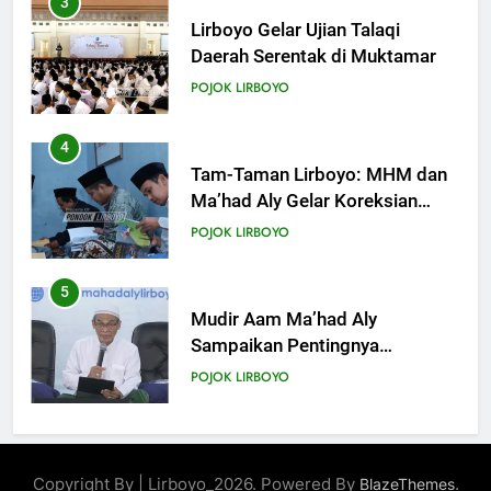
4
Tam-Taman Lirboyo: MHM dan
Ma’had Aly Gelar Koreksian
Kitab Semester Ganjil
POJOK LIRBOYO
5
Mudir Aam Ma’had Aly
Sampaikan Pentingnya
Mempelajari Ilmu Hadis Dalam
POJOK LIRBOYO
Acara Dauroh Ilmiah
6
Dauroh Ilmiah Ma’had Aly
Lirboyo Bahas Metode
Ahlusunnah dalam
POJOK LIRBOYO
Mengaplikasikan Hadis Dhaif.
7
Dauroh Ilmiah & Sanadan Kitab
Copyright By | Lirboyo_2026. Powered By
.
BlazeThemes
Al-Arbain an-Nawawy bersama