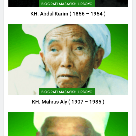
BIOGRAFI MASAYIKH LIRBOYO
Pembangunan Kantor Himasal
KH. Abdul Karim ( 1856 – 1954 )
POJOK LIRBOYO
748
Delegasi MQK Kota Kediri
Menuju Probolinggo
POJOK LIRBOYO
749
Haflah Akhirussanah, Lirboyo
Gelar Pameran
BIOGRAFI MASAYIKH LIRBOYO
POJOK LIRBOYO
KH. Mahrus Aly ( 1907 – 1985 )
750
Silaturahi dan Istighosah
Bersama Kapolda Jawa Timur