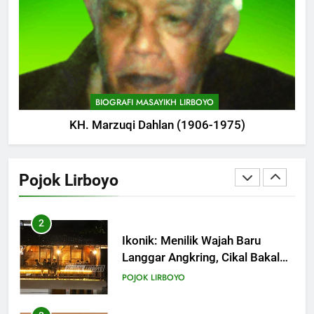
POJOK LIRBOYO
1
Haul ke-15 KH. Imam Yahya
Mahrus Digelar di PP Al
Mahrusiyah III Kediri
POJOK LIRBOYO
BIOGRAFI MASAYIKH LIRBOYO
KH. Marzuqi Dahlan (1906-1975)
2
Ikonik: Menilik Wajah Baru
Langgar Angkring, Cikal Bakal
Pojok Lirboyo
Ponpes Lirboyo yang Selesai
POJOK LIRBOYO
Direvitalisasi
3
Lirboyo Gelar Ujian Talaqi
Daerah Serentak di Muktamar
POJOK LIRBOYO