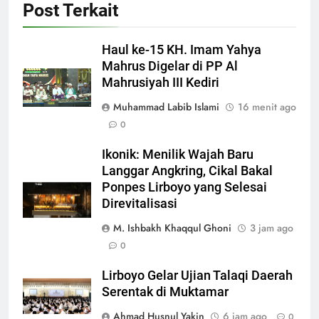
Post Terkait
Haul ke-15 KH. Imam Yahya
Mahrus Digelar di PP Al
Mahrusiyah III Kediri
Muhammad Labib Islami
16 menit ago
0
Ikonik: Menilik Wajah Baru
Langgar Angkring, Cikal Bakal
Ponpes Lirboyo yang Selesai
Direvitalisasi
M. Ishbakh Khaqqul Ghoni
3 jam ago
0
Lirboyo Gelar Ujian Talaqi Daerah
Serentak di Muktamar
Ahmad Husnul Yakin
6 jam ago
0