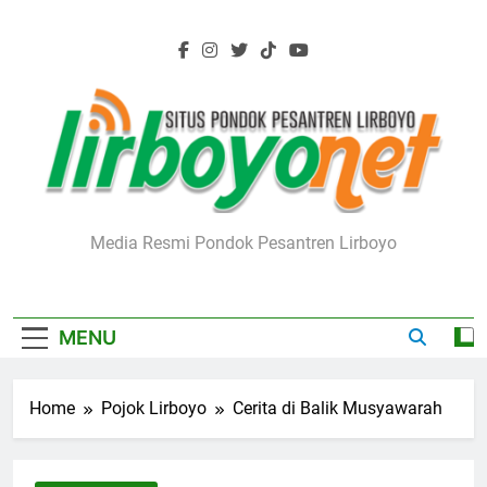
Skip
to
content
Lirboyo.net
Media Resmi Pondok Pesantren Lirboyo
MENU
Home
Pojok Lirboyo
Cerita di Balik Musyawarah