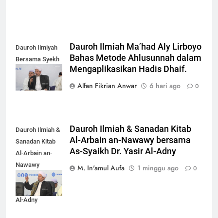
Dauroh Ilmiah Ma’had Aly Lirboyo
Dauroh Ilmiyah
Bahas Metode Ahlusunnah dalam
Bersama Syekh
Mengaplikasikan Hadis Dhaif.
Yasir Al-Adny
Alfan Fikrian Anwar
6 hari ago
0
Dauroh Ilmiah & Sanadan Kitab
Dauroh Ilmiah &
Al-Arbain an-Nawawy bersama
Sanadan Kitab
As-Syaikh Dr. Yasir Al-Adny
Al-Arbain an-
Nawawy
M. In'amul Aufa
1 minggu ago
0
bersama As-
Syaikh Dr. Yasir
Al-Adny