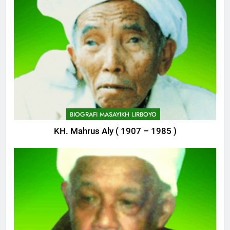
744
Himasal Semen Sumbang
Pembangunan Kantor Himasal
POJOK LIRBOYO
745
Delegasi MQK Kota Kediri
Menuju Probolinggo
BIOGRAFI MASAYIKH LIRBOYO
POJOK LIRBOYO
KH. Mahrus Aly ( 1907 – 1985 )
746
Haflah Akhirussanah, Lirboyo
Gelar Pameran
POJOK LIRBOYO
747
Silaturahi dan Istighosah