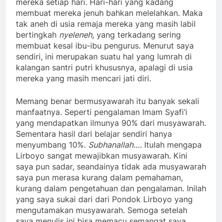
mereka setiap hari. Hari-hari yang kadang
membuat mereka jenuh bahkan melelahkan. Maka
tak aneh di usia remaja mereka yang masih labil
bertingkah
nyeleneh,
yang terkadang sering
membuat kesal ibu-ibu pengurus. Menurut saya
sendiri, ini merupakan suatu hal yang lumrah di
kalangan santri putri khususnya, apalagi di usia
mereka yang masih mencari jati diri.
Memang benar bermusyawarah itu banyak sekali
manfaatnya. Seperti pengalaman Imam Syafi’i
yang mendapatkan ilmunya 90% dari musyawarah.
Sementara hasil dari belajar sendiri hanya
menyumbang 10%.
Subhanallah….
Itulah mengapa
Lirboyo sangat mewajibkan musyawarah. Kini
saya pun sadar, seandainya tidak ada musyawarah
saya pun merasa kurang dalam pemahaman,
kurang dalam pengetahuan dan pengalaman. Inilah
yang saya sukai dari dari Pondok Lirboyo yang
mengutamakan musyawarah. Semoga setelah
saya menulis ini bisa memacu semangat saya