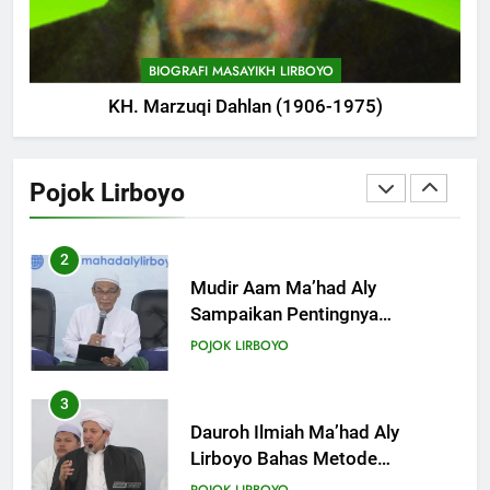
Bersama Kapolda Jawa Timur
POJOK LIRBOYO
BIOGRAFI MASAYIKH LIRBOYO
KH. Marzuqi Dahlan (1906-1975)
1
Tam-Taman Lirboyo: MHM dan
Ma’had Aly Gelar Koreksian
Pojok Lirboyo
Kitab Semester Ganjil
POJOK LIRBOYO
2
Mudir Aam Ma’had Aly
Sampaikan Pentingnya
Mempelajari Ilmu Hadis Dalam
POJOK LIRBOYO
Acara Dauroh Ilmiah
3
Dauroh Ilmiah Ma’had Aly
Lirboyo Bahas Metode
Ahlusunnah dalam
POJOK LIRBOYO