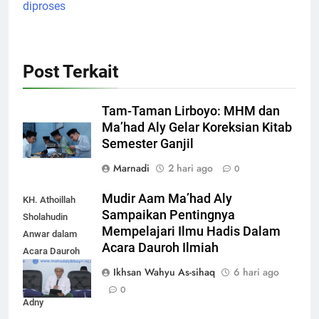
diproses
Post Terkait
Tam-Taman Lirboyo: MHM dan
Ma’had Aly Gelar Koreksian Kitab
Semester Ganjil
Marnadi
2 hari ago
0
Mudir Aam Ma’had Aly
KH. Athoillah
Sampaikan Pentingnya
Sholahudin
Mempelajari Ilmu Hadis Dalam
Anwar dalam
Acara Dauroh Ilmiah
Acara Dauroh
Ilmiah bersama
Ikhsan Wahyu As-sihaq
6 hari ago
Syekh Yasir Al-
0
Adny