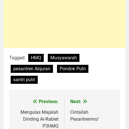
Tagged:
HMQ
Musyawarah
pesantren Alquran
Pondok Putri
santri putri
Previous:
Next:
Navigasi
pos
Mengulas Majalah
Cintailah
Dinding Ar-Rabiet
Pesantrenmu!
P3HMQ