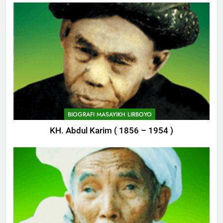
744
Himasal Semen Sumbang
BIOGRAFI MASAYIKH LIRBOYO
Pembangunan Kantor Himasal
KH. Abdul Karim ( 1856 – 1954 )
POJOK LIRBOYO
745
Delegasi MQK Kota Kediri
Menuju Probolinggo
POJOK LIRBOYO