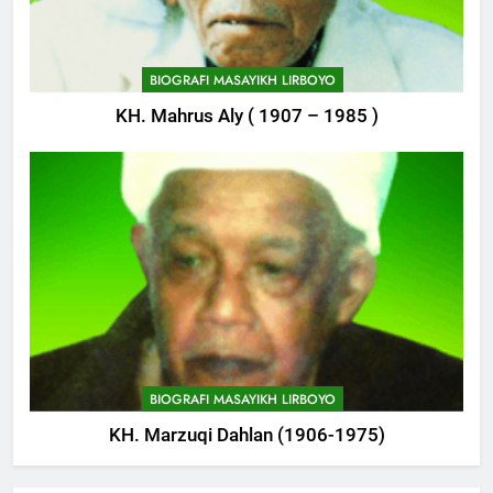
746
Haflah Akhirussanah, Lirboyo
Gelar Pameran
BIOGRAFI MASAYIKH LIRBOYO
POJOK LIRBOYO
KH. Mahrus Aly ( 1907 – 1985 )
747
Silaturahi dan Istighosah
Bersama Kapolda Jawa Timur
POJOK LIRBOYO
1
Tam-Taman Lirboyo: MHM dan
Ma’had Aly Gelar Koreksian
Kitab Semester Ganjil
POJOK LIRBOYO
BIOGRAFI MASAYIKH LIRBOYO
KH. Marzuqi Dahlan (1906-1975)
2
Mudir Aam Ma’had Aly