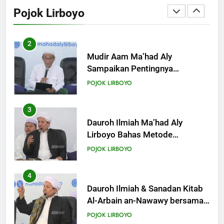
Sampaikan Pentingnya
Pojok Lirboyo
Mempelajari Ilmu Hadis Dalam
POJOK LIRBOYO
Acara Dauroh Ilmiah
3
Dauroh Ilmiah Ma’had Aly
Lirboyo Bahas Metode
Ahlusunnah dalam
POJOK LIRBOYO
Mengaplikasikan Hadis Dhaif.
4
Dauroh Ilmiah & Sanadan Kitab
Al-Arbain an-Nawawy bersama
As-Syaikh Dr. Yasir Al-Adny
POJOK LIRBOYO
5
Semalam Bersama Kematian:
Kisah Praktek Tajhizul Janaiz
Siswa III Aliyah
POJOK LIRBOYO