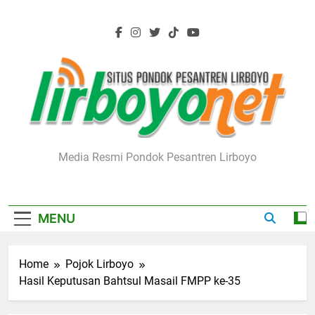
Skip
to
content
Lirboyo.net
Media Resmi Pondok Pesantren Lirboyo
MENU
Home
Pojok Lirboyo
Hasil Keputusan Bahtsul Masail FMPP ke-35