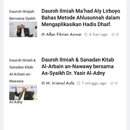
Dauroh Ilmiah Ma’had Aly Lirboyo
Dauroh Ilmiyah
Bahas Metode Ahlusunnah dalam
Bersama Syekh
Mengaplikasikan Hadis Dhaif.
Yasir Al-Adny
Alfan Fikrian Anwar
6 hari ago
0
Dauroh Ilmiah & Sanadan Kitab
Dauroh Ilmiah &
Al-Arbain an-Nawawy bersama
Sanadan Kitab
As-Syaikh Dr. Yasir Al-Adny
Al-Arbain an-
Nawawy
M. In'amul Aufa
1 minggu ago
0
bersama As-
Syaikh Dr. Yasir
Al-Adny