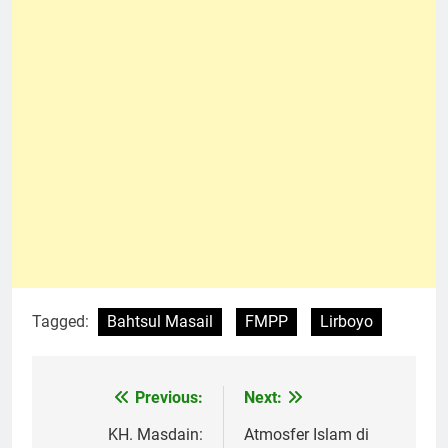
Tagged:
Bahtsul Masail
FMPP
Lirboyo
Previous:
Next:
Navigasi
pos
KH. Masdain:
Atmosfer Islam di