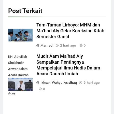
Post Terkait
Tam-Taman Lirboyo: MHM dan
Ma’had Aly Gelar Koreksian Kitab
Semester Ganjil
Marnadi
2 hari ago
0
Mudir Aam Ma’had Aly
KH. Athoillah
Sampaikan Pentingnya
Sholahudin
Mempelajari Ilmu Hadis Dalam
Anwar dalam
Acara Dauroh Ilmiah
Acara Dauroh
Ilmiah bersama
Ikhsan Wahyu As-sihaq
6 hari ago
Syekh Yasir Al-
0
Adny