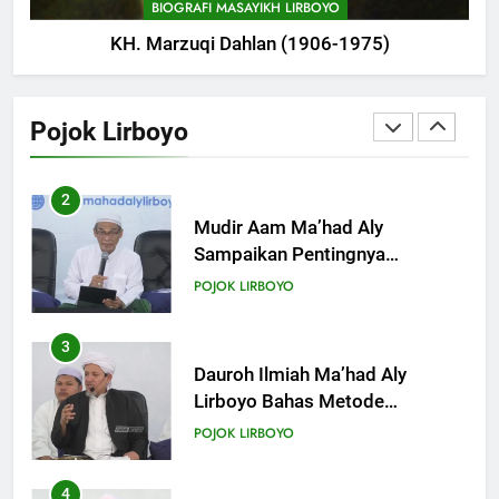
BIOGRAFI MASAYIKH LIRBOYO
KH. Marzuqi Dahlan (1906-1975)
2
Mudir Aam Ma’had Aly
Sampaikan Pentingnya
Pojok Lirboyo
Mempelajari Ilmu Hadis Dalam
POJOK LIRBOYO
Acara Dauroh Ilmiah
3
Dauroh Ilmiah Ma’had Aly
Lirboyo Bahas Metode
Ahlusunnah dalam
POJOK LIRBOYO
Mengaplikasikan Hadis Dhaif.
4
Dauroh Ilmiah & Sanadan Kitab
Al-Arbain an-Nawawy bersama
As-Syaikh Dr. Yasir Al-Adny
POJOK LIRBOYO
5