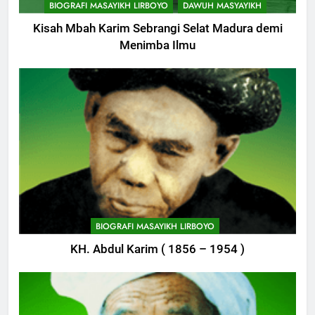
BIOGRAFI MASAYIKH LIRBOYO
DAWUH MASYAYIKH
Kisah Mbah Karim Sebrangi Selat Madura demi
Menimba Ilmu
744
Himasal Semen Sumbang
BIOGRAFI MASAYIKH LIRBOYO
Pembangunan Kantor Himasal
KH. Abdul Karim ( 1856 – 1954 )
POJOK LIRBOYO
745
Delegasi MQK Kota Kediri