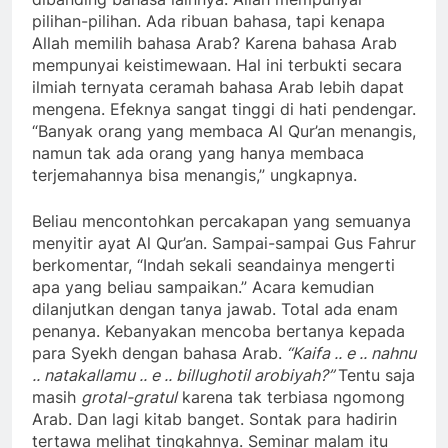
pilihan-pilihan. Ada ribuan bahasa, tapi kenapa
Allah memilih bahasa Arab? Karena bahasa Arab
mempunyai keistimewaan. Hal ini terbukti secara
ilmiah ternyata ceramah bahasa Arab lebih dapat
mengena. Efeknya sangat tinggi di hati pendengar.
“Banyak orang yang membaca Al Qur’an menangis,
namun tak ada orang yang hanya membaca
terjemahannya bisa menangis,” ungkapnya.
Beliau mencontohkan percakapan yang semuanya
menyitir ayat Al Qur’an. Sampai-sampai Gus Fahrur
berkomentar, “Indah sekali seandainya mengerti
apa yang beliau sampaikan.” Acara kemudian
dilanjutkan dengan tanya jawab. Total ada enam
penanya. Kebanyakan mencoba bertanya kepada
para Syekh dengan bahasa Arab.
“Kaifa .. e .. nahnu
.. natakallamu .. e .. billughotil arobiyah?”
Tentu saja
masih
grotal-gratul
karena tak terbiasa ngomong
Arab. Dan lagi kitab banget. Sontak para hadirin
tertawa melihat tingkahnya. Seminar malam itu