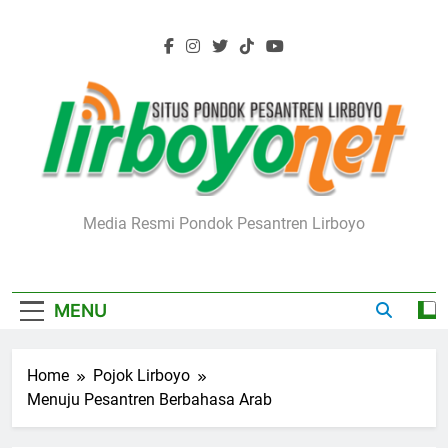
Skip
to
content
Lirboyo.net
Media Resmi Pondok Pesantren Lirboyo
MENU
Home
Pojok Lirboyo
Menuju Pesantren Berbahasa Arab