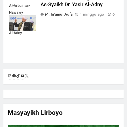
As-Syaikh Dr. Yasir Al-Adny
Al-Arbain an-
Nawawy
M. In'amul Aufa
1 minggu ago
0
bersama As-
Syaikh Dr. Yasir
Al-Adny
Instagram
Facebook
TikTok
YouTube
X
Masyayikh Lirboyo