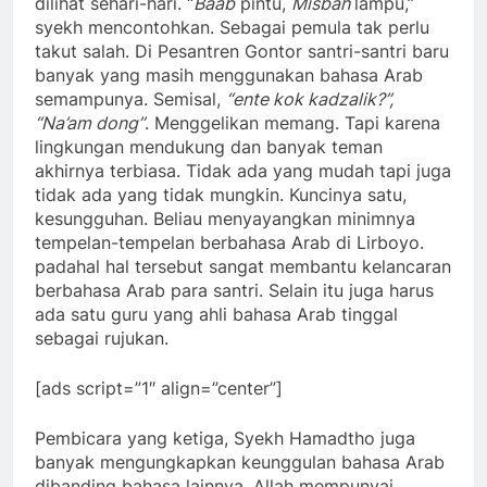
dilihat sehari-hari. “
Baab
pintu,
Misbah
lampu,”
syekh mencontohkan. Sebagai pemula tak perlu
takut salah. Di Pesantren Gontor santri-santri baru
banyak yang masih menggunakan bahasa Arab
semampunya. Semisal,
“ente kok kadzalik?”,
“Na’am dong”
. Menggelikan memang. Tapi karena
lingkungan mendukung dan banyak teman
akhirnya terbiasa. Tidak ada yang mudah tapi juga
tidak ada yang tidak mungkin. Kuncinya satu,
kesungguhan. Beliau menyayangkan minimnya
tempelan-tempelan berbahasa Arab di Lirboyo.
padahal hal tersebut sangat membantu kelancaran
berbahasa Arab para santri. Selain itu juga harus
ada satu guru yang ahli bahasa Arab tinggal
sebagai rujukan.
[ads script=”1″ align=”center”]
Pembicara yang ketiga, Syekh Hamadtho juga
banyak mengungkapkan keunggulan bahasa Arab
dibanding bahasa lainnya. Allah mempunyai