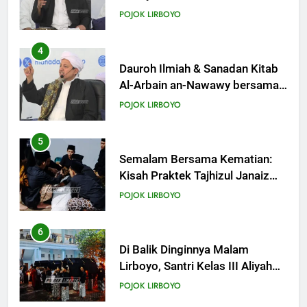
Ahlusunnah dalam
POJOK LIRBOYO
Mengaplikasikan Hadis Dhaif.
4
Dauroh Ilmiah & Sanadan Kitab
Al-Arbain an-Nawawy bersama
As-Syaikh Dr. Yasir Al-Adny
POJOK LIRBOYO
5
Semalam Bersama Kematian:
Kisah Praktek Tajhizul Janaiz
Siswa III Aliyah
POJOK LIRBOYO
6
Di Balik Dinginnya Malam
Lirboyo, Santri Kelas III Aliyah
Belajar Praktik Tajhizul Janaiz
POJOK LIRBOYO