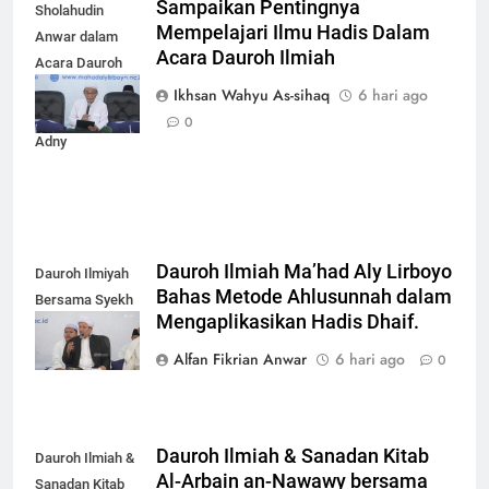
Sampaikan Pentingnya
Sholahudin
Mempelajari Ilmu Hadis Dalam
Anwar dalam
Acara Dauroh Ilmiah
Acara Dauroh
Ilmiah bersama
Ikhsan Wahyu As-sihaq
6 hari ago
Syekh Yasir Al-
0
Adny
Dauroh Ilmiah Ma’had Aly Lirboyo
Dauroh Ilmiyah
Bahas Metode Ahlusunnah dalam
Bersama Syekh
Mengaplikasikan Hadis Dhaif.
Yasir Al-Adny
Alfan Fikrian Anwar
6 hari ago
0
Dauroh Ilmiah & Sanadan Kitab
Dauroh Ilmiah &
Al-Arbain an-Nawawy bersama
Sanadan Kitab