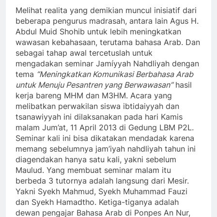
Melihat realita yang demikian muncul inisiatif dari
beberapa pengurus madrasah, antara lain Agus H.
Abdul Muid Shohib untuk lebih meningkatkan
wawasan kebahasaan, terutama bahasa Arab. Dan
sebagai tahap awal tercetuslah untuk
mengadakan seminar Jamíyyah Nahdliyah dengan
tema
“Meningkatkan Komunikasi Berbahasa Arab
untuk Menuju Pesantren yang Berwawasan”
hasil
kerja bareng MHM dan M3HM. Acara yang
melibatkan perwakilan siswa ibtidaiyyah dan
tsanawiyyah ini dilaksanakan pada hari Kamis
malam Jum’at, 11 April 2013 di Gedung LBM P2L.
Seminar kali ini bisa dikatakan mendadak karena
memang sebelumnya jam’iyah nahdliyah tahun ini
diagendakan hanya satu kali, yakni sebelum
Maulud. Yang membuat seminar malam itu
berbeda 3 tutornya adalah langsung dari Mesir.
Yakni Syekh Mahmud, Syekh Muhammad Fauzi
dan Syekh Hamadtho. Ketiga-tiganya adalah
dewan pengajar Bahasa Arab di Ponpes An Nur,