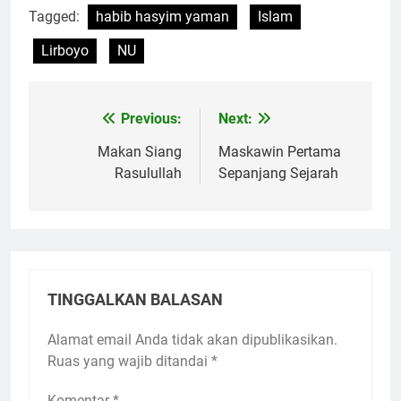
Tagged:
habib hasyim yaman
Islam
Lirboyo
NU
Previous:
Next:
Navigasi
pos
Makan Siang
Maskawin Pertama
Rasulullah
Sepanjang Sejarah
TINGGALKAN BALASAN
Alamat email Anda tidak akan dipublikasikan.
Ruas yang wajib ditandai
*
Komentar
*