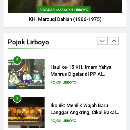
Manshur
POJOK LIRBOYO
BIOGRAFI MASAYIKH LIRBOYO
KH. Marzuqi Dahlan (1906-1975)
2
Haul ke-15 KH. Imam Yahya
Mahrus Digelar di PP Al
Pojok Lirboyo
Mahrusiyah III Kediri
POJOK LIRBOYO
3
Ikonik: Menilik Wajah Baru
Langgar Angkring, Cikal Bakal
Ponpes Lirboyo yang Selesai
POJOK LIRBOYO
Direvitalisasi
4
Lirboyo Gelar Ujian Talaqi
Daerah Serentak di Muktamar
POJOK LIRBOYO