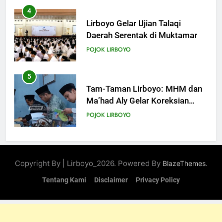
5
Tam-Taman Lirboyo: MHM dan
Ma’had Aly Gelar Koreksian
Kitab Semester Ganjil
POJOK LIRBOYO
6
Mudir Aam Ma’had Aly
Sampaikan Pentingnya
Mempelajari Ilmu Hadis Dalam
POJOK LIRBOYO
Acara Dauroh Ilmiah
7
Dauroh Ilmiah Ma’had Aly
Copyright By | Lirboyo_2026. Powered By
.
BlazeThemes
Lirboyo Bahas Metode
Ahlusunnah dalam
Tentang Kami
Disclaimer
Privacy Policy
POJOK LIRBOYO
Mengaplikasikan Hadis Dhaif.
8
Dauroh Ilmiah & Sanadan Kitab