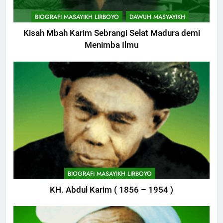
BIOGRAFI MASAYIKH LIRBOYO
DAWUH MASYAYIKH
Kisah Mbah Karim Sebrangi Selat Madura demi
Menimba Ilmu
748
Himasal Semen Sumbang
BIOGRAFI MASAYIKH LIRBOYO
Pembangunan Kantor Himasal
KH. Abdul Karim ( 1856 – 1954 )
POJOK LIRBOYO
749