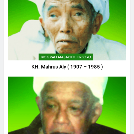
Delegasi MQK Kota Kediri
Menuju Probolinggo
POJOK LIRBOYO
750
Haflah Akhirussanah, Lirboyo
Gelar Pameran
BIOGRAFI MASAYIKH LIRBOYO
POJOK LIRBOYO
KH. Mahrus Aly ( 1907 – 1985 )
751
Silaturahi dan Istighosah
Bersama Kapolda Jawa Timur
POJOK LIRBOYO
1
Haul Ke-11 Almarhum
Almaghfurlah KH. M. Abdul Aziz