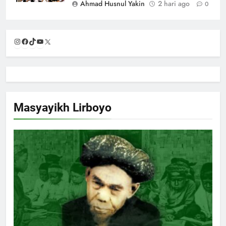
Ahmad Husnul Yakin
2 hari ago
0
Instagram
Facebook
TikTok
YouTube
X
Masyayikh Lirboyo