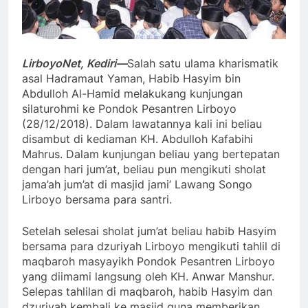
LirboyoNet, Kediri—
Salah satu ulama kharismatik
asal Hadramaut Yaman, Habib Hasyim bin
Abdulloh Al-Hamid melakukang kunjungan
silaturohmi ke Pondok Pesantren Lirboyo
(28/12/2018). Dalam lawatannya kali ini beliau
disambut di kediaman KH. Abdulloh Kafabihi
Mahrus. Dalam kunjungan beliau yang bertepatan
dengan hari jum’at, beliau pun mengikuti sholat
jama’ah jum’at di masjid jami’ Lawang Songo
Lirboyo bersama para santri.
Setelah selesai sholat jum’at beliau habib Hasyim
bersama para dzuriyah Lirboyo mengikuti tahlil di
maqbaroh masyayikh Pondok Pesantren Lirboyo
yang diimami langsung oleh KH. Anwar Manshur.
Selepas tahlilan di maqbaroh, habib Hasyim dan
dzuriyah kembali ke masjid guna memberikan