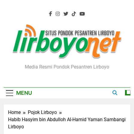
Skip
to
content
Lirboyo.net
Media Resmi Pondok Pesantren Lirboyo
MENU
Home
Pojok Lirboyo
Habib Hasyim bin Abdulloh Al-Hamid Yaman Sambangi
Lirboyo