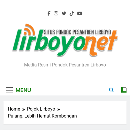
Skip
to
content
Lirboyo.net
Media Resmi Pondok Pesantren Lirboyo
MENU
Home
Pojok Lirboyo
Pulang, Lebih Hemat Rombongan