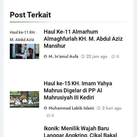
Post Terkait
Haul Ke-11 Almarhum
Haul ke-11 KH.
Almaghfurlah KH. M. Abdul Aziz
M. Abdul Aziz
Manshur
Manshur
M. In'amul Aufa
22 jam ago
0
Haul ke-15 KH. Imam Yahya
Mahrus Digelar di PP Al
Mahrusiyah III Kediri
Muhammad Labib Islami
2 hari ago
0
Ikonik: Menilik Wajah Baru
Langgar Angkring, Cikal Bakal