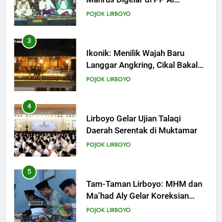
Ponpes Lirboyo yang Selesai
POJOK LIRBOYO
Direvitalisasi
4
Lirboyo Gelar Ujian Talaqi
Daerah Serentak di Muktamar
POJOK LIRBOYO
5
Tam-Taman Lirboyo: MHM dan
Ma’had Aly Gelar Koreksian
Kitab Semester Ganjil
POJOK LIRBOYO
6
Mudir Aam Ma’had Aly
Sampaikan Pentingnya
Mempelajari Ilmu Hadis Dalam
POJOK LIRBOYO
Acara Dauroh Ilmiah