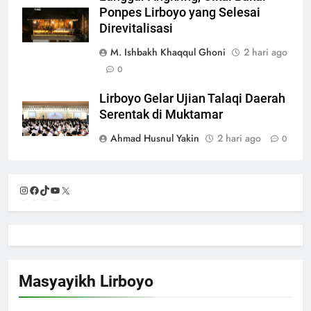
Ponpes Lirboyo yang Selesai
Direvitalisasi
M. Ishbakh Khaqqul Ghoni
2 hari ago
0
Lirboyo Gelar Ujian Talaqi Daerah
Serentak di Muktamar
Ahmad Husnul Yakin
2 hari ago
0
Instagram
Facebook
TikTok
YouTube
X
Masyayikh Lirboyo