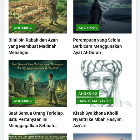
Khutbah Idul Fitri di Rumah
KHUTBAH
ANGKRING
ANGKRING
Bilal bin Rabah dan Azan
Perempuan yang Selalu
201
yang Membuat Madinah
Berbicara Menggunakan
Khutbah jumat: Sejarah
Menangis
Ayat Al-Quran
Seebagai Pembangkit Jiwa
KHUTBAH
202
Khutbah Jumat : Supaya Amal
ANGKRING
Bisa Diterima
ANGKRING
DAWUH MASYAYIKH
KHUTBAH
Saat Semua Orang Terlelap,
Kisah Syaikhona Kholil
Satu Pertanyaan Ini
Nyantri ke Mbah Hasyim
203
Menggagalkan Sebuah
Asy’ari
Khutbah Jumat: Bulan
Maksiat
Muharram Bulan Bersejarah