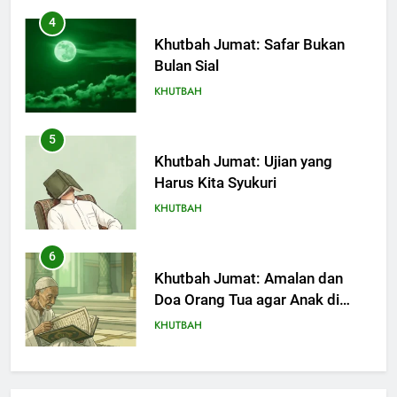
4
Khutbah Jumat: Safar Bukan
Bulan Sial
KHUTBAH
5
Khutbah Jumat: Ujian yang
Harus Kita Syukuri
KHUTBAH
6
Khutbah Jumat: Amalan dan
Doa Orang Tua agar Anak di
Pondok Pesantren Sukses Dunia
KHUTBAH
Akhirat
7
Khutbah Jumat: Refleksi dari