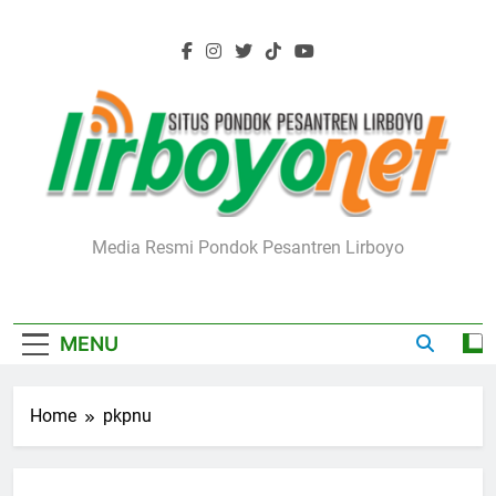
Skip
to
content
Lirboyo.net
Media Resmi Pondok Pesantren Lirboyo
MENU
Home
pkpnu