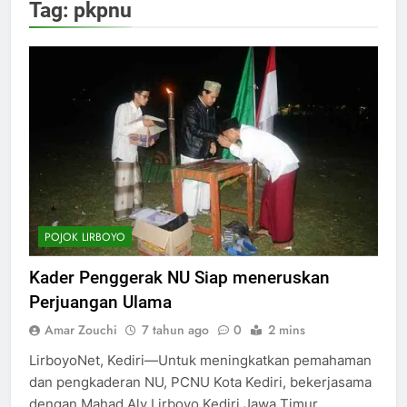
Tag:
pkpnu
POJOK LIRBOYO
Kader Penggerak NU Siap meneruskan
Perjuangan Ulama
Amar Zouchi
7 tahun ago
0
2 mins
LirboyoNet, Kediri—Untuk meningkatkan pemahaman
dan pengkaderan NU, PCNU Kota Kediri, bekerjasama
dengan Mahad Aly Lirboyo Kediri Jawa Timur