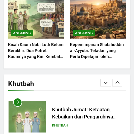
KHUTBAH
1
Khutbah Jumat: Mengapa Orang
ANGKRING
ANGKRING
Dengki Tak Akan Pernah
Kisah Kaum Nabi Luth Belum
Kepemimpinan Shalahuddin
Berjaya?
KHUTBAH
Berakhir: Dua Potret
al-Ayyubi: Teladan yang
Kaumnya yang Kini Kembali
Perlu Dipelajari oleh
Terjadi
2
Pemimpin Zaman Sekarang
(2)
Khutbah Jumat: Melihat
Limpahan Nikmat Allah
Khutbah
KHUTBAH
3
Khutbah Jumat: Ketaatan,
Kebaikan dan Pengaruhnya
dalam Jiwa Manusia
KHUTBAH