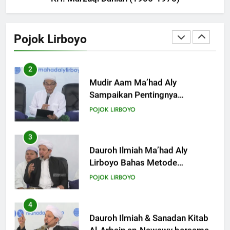
2
KHUTBAH
Mudir Aam Ma’had Aly
Sampaikan Pentingnya
Pojok Lirboyo
Mempelajari Ilmu Hadis Dalam
18
POJOK LIRBOYO
Acara Dauroh Ilmiah
Khutbah Jumat: Mari Mendidik
Anak dengan Baik
3
KHUTBAH
Dauroh Ilmiah Ma’had Aly
Lirboyo Bahas Metode
Ahlusunnah dalam
19
POJOK LIRBOYO
Mengaplikasikan Hadis Dhaif.
Khutbah Jumat: Intropeksi Bagi
Para Suami
4
KHUTBAH
Dauroh Ilmiah & Sanadan Kitab
Al-Arbain an-Nawawy bersama
As-Syaikh Dr. Yasir Al-Adny
20
POJOK LIRBOYO
Khutbah Jumat: Pernikahan di
Bulan Syawal
5
KHUTBAH
Semalam Bersama Kematian: