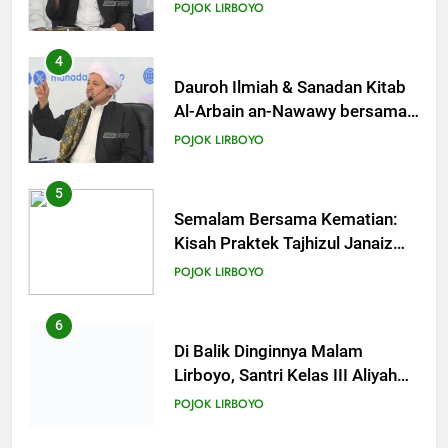
Ahlusunnah dalam
20
POJOK LIRBOYO
Mengaplikasikan Hadis Dhaif.
Khutbah Jumat: Pernikahan di
Bulan Syawal
4
KHUTBAH
Dauroh Ilmiah & Sanadan Kitab
Al-Arbain an-Nawawy bersama
As-Syaikh Dr. Yasir Al-Adny
21
POJOK LIRBOYO
Khutbah Jumat: Apa yang Harus
Terjadi Setelah Ramadhan?
5
KHUTBAH
Semalam Bersama Kematian:
Kisah Praktek Tajhizul Janaiz
Siswa III Aliyah
22
POJOK LIRBOYO
Khutbah Idul Fitri: Momentum
Sucikan Hati, Perkuat
6
Silaturahmi
KHUTBAH
Di Balik Dinginnya Malam
Lirboyo, Santri Kelas III Aliyah
Belajar Praktik Tajhizul Janaiz
23
POJOK LIRBOYO
Khutbah Jumat: Menyelami