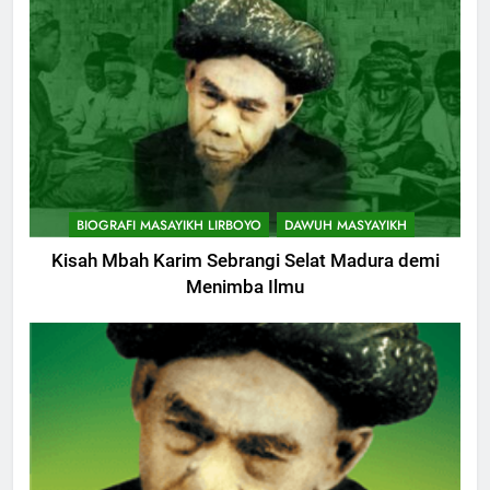
10
Khutbah Jumat: Hak Penting
Yang Harus Kita Berikan Kepada
Istri
KHUTBAH
11
Khutbah: Keistimewaan Hari
BIOGRAFI MASAYIKH LIRBOYO
DAWUH MASYAYIKH
Jumat
Kisah Mbah Karim Sebrangi Selat Madura demi
KHUTBAH
Menimba Ilmu
12
Khutbah Jumat: Memetik
Ranumnya Buah Ketakwaan
KHUTBAH
13