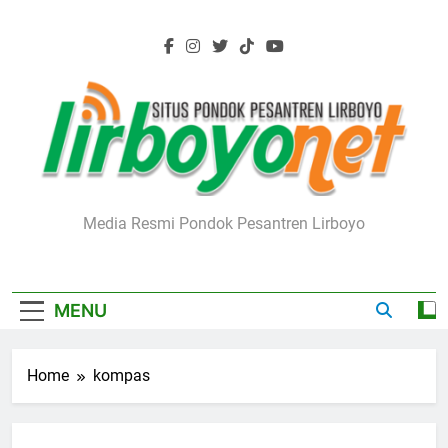
Skip
to
content
Lirboyo.net
Media Resmi Pondok Pesantren Lirboyo
MENU
Home
kompas