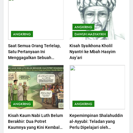
203
Khutbah Jumat: Bulan
ANGKRING
Muharram Bulan Bersejarah
ANGKRING
DAWUH MASYAYIKH
KHUTBAH
Saat Semua Orang Terlelap,
Kisah Syaikhona Kholil
Satu Pertanyaan Ini
Nyantri ke Mbah Hasyim
1
Menggagalkan Sebuah
Asy’ari
Khutbah Jumat: Mengapa Orang
Maksiat
Dengki Tak Akan Pernah
Berjaya?
KHUTBAH
2
Khutbah Jumat: Melihat
ANGKRING
ANGKRING
Limpahan Nikmat Allah
Kisah Kaum Nabi Luth Belum
Kepemimpinan Shalahuddin
KHUTBAH
Berakhir: Dua Potret
al-Ayyubi: Teladan yang
Kaumnya yang Kini Kembali
Perlu Dipelajari oleh