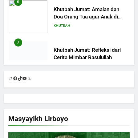
Pondok Pesantren Sukses Dunia
KHUTBAH
Akhirat
7
Khutbah Jumat: Refleksi dari
Cerita Mimbar Rasulullah
KHUTBAH
8
Khutbah Jumat Perihal Bulan
Instagram
Facebook
TikTok
YouTube
X
Muharam
KHUTBAH
9
Khutbah Jumat: Mereka yang
Masyayikh Lirboyo
Mendapat Predikat Haji Mabrur
KHUTBAH