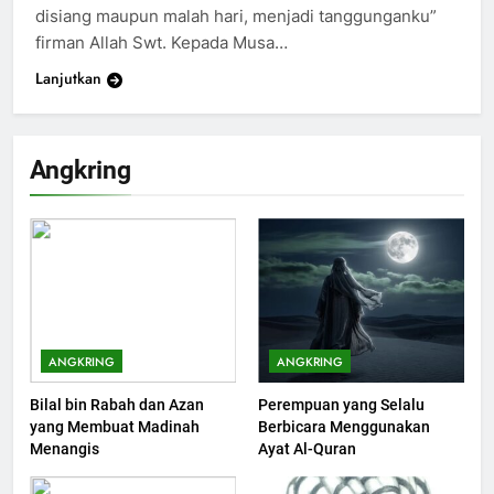
disiang maupun malah hari, menjadi tanggunganku”
firman Allah Swt. Kepada Musa…
Lanjutkan
200
Khutbah Idul Fitri di Rumah
Angkring
KHUTBAH
201
Khutbah jumat: Sejarah
Seebagai Pembangkit Jiwa
KHUTBAH
ANGKRING
ANGKRING
Bilal bin Rabah dan Azan
Perempuan yang Selalu
202
yang Membuat Madinah
Berbicara Menggunakan
Khutbah Jumat : Supaya Amal
Menangis
Ayat Al-Quran
Bisa Diterima
KHUTBAH