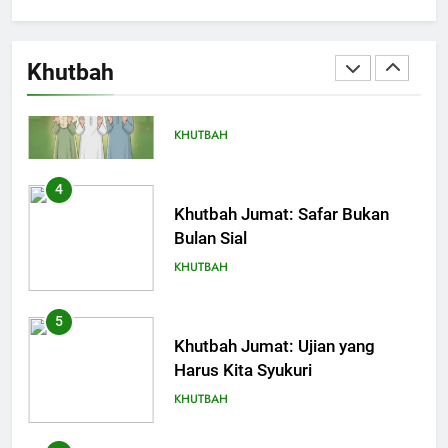
Terjadi
3
Pemimpin Zaman Sekarang
(2)
Khutbah Jumat: Ketaatan,
Kebaikan dan Pengaruhnya
Khutbah
dalam Jiwa Manusia
KHUTBAH
4
Khutbah Jumat: Safar Bukan
Bulan Sial
KHUTBAH
5
Khutbah Jumat: Ujian yang
Harus Kita Syukuri
KHUTBAH
6
Khutbah Jumat: Amalan dan
Doa Orang Tua agar Anak di