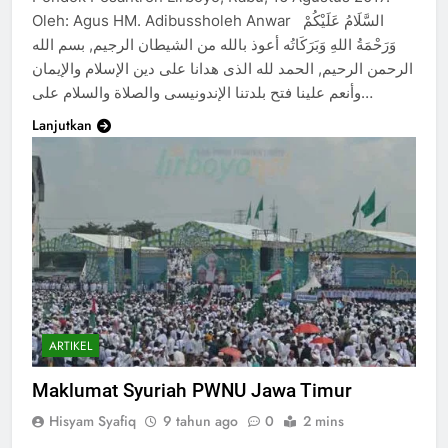
Oleh: Agus HM. Adibussholeh Anwar السَّلَامُ عَلَيْكُمْ
وَرَحْمَةُ اللهِ وَبَرَكَاتُه أعوذ بالله من الشيطان الرجيم, بسم الله
الرحمن الرحيم, الحمد لله الذى هدانا على دين الإسلام والإيمان
وأنعم علينا فتح بلدتنا الإندونيسى والصلاة والسلام على…
Lanjutkan
ARTIKEL
Maklumat Syuriah PWNU Jawa Timur
Hisyam Syafiq
9 tahun ago
0
2 mins