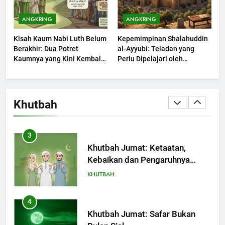
1
Khutbah Jumat: Mengapa Orang
ANGKRING
ANGKRING
Dengki Tak Akan Pernah
Kisah Kaum Nabi Luth Belum
Kepemimpinan Shalahuddin
Berjaya?
KHUTBAH
Berakhir: Dua Potret
al-Ayyubi: Teladan yang
Kaumnya yang Kini Kembali
Perlu Dipelajari oleh
Terjadi
2
Pemimpin Zaman Sekarang
(2)
Khutbah Jumat: Melihat
Limpahan Nikmat Allah
Khutbah
KHUTBAH
3
Khutbah Jumat: Ketaatan,
Kebaikan dan Pengaruhnya
dalam Jiwa Manusia
KHUTBAH
4
Khutbah Jumat: Safar Bukan