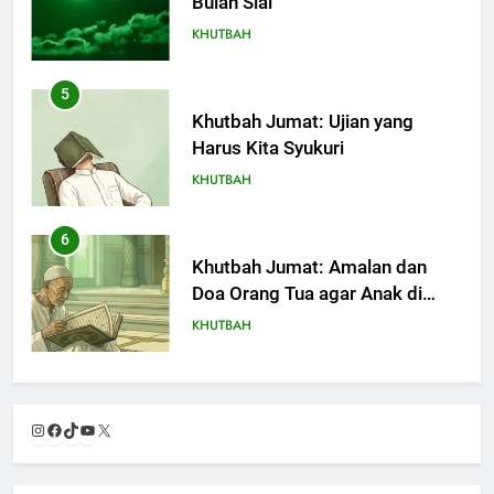
Bulan Sial
KHUTBAH
5
Khutbah Jumat: Ujian yang
Harus Kita Syukuri
KHUTBAH
6
Khutbah Jumat: Amalan dan
Doa Orang Tua agar Anak di
Pondok Pesantren Sukses Dunia
KHUTBAH
Akhirat
7
Khutbah Jumat: Refleksi dari
Instagram
Facebook
TikTok
YouTube
X
Cerita Mimbar Rasulullah
KHUTBAH