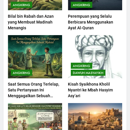
ANGKRING
ANGKRING
Bilal bin Rabah dan Azan
Perempuan yang Selalu
201
yang Membuat Madinah
Berbicara Menggunakan
Khutbah jumat: Sejarah
Menangis
Ayat Al-Quran
Seebagai Pembangkit Jiwa
KHUTBAH
202
Khutbah Jumat : Supaya Amal
ANGKRING
Bisa Diterima
ANGKRING
DAWUH MASYAYIKH
KHUTBAH
Saat Semua Orang Terlelap,
Kisah Syaikhona Kholil
Satu Pertanyaan Ini
Nyantri ke Mbah Hasyim
203
Menggagalkan Sebuah
Asy’ari
Khutbah Jumat: Bulan
Maksiat
Muharram Bulan Bersejarah
KHUTBAH