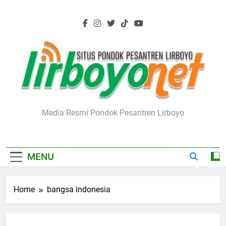
Skip
to
content
Lirboyo.net
Media Resmi Pondok Pesantren Lirboyo
MENU
Home
bangsa indonesia