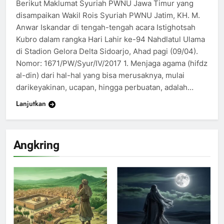
Berikut Maklumat Syuriah PWNU Jawa Timur yang
disampaikan Wakil Rois Syuriah PWNU Jatim, KH. M.
Anwar Iskandar di tengah-tengah acara Istighotsah
Kubro dalam rangka Hari Lahir ke-94 Nahdlatul Ulama
di Stadion Gelora Delta Sidoarjo, Ahad pagi (09/04).
Nomor: 1671/PW/Syur/IV/2017 1. Menjaga agama (hifdz
al-din) dari hal-hal yang bisa merusaknya, mulai
darikeyakinan, ucapan, hingga perbuatan, adalah…
Lanjutkan
Angkring
200
Khutbah Idul Fitri di Rumah
KHUTBAH