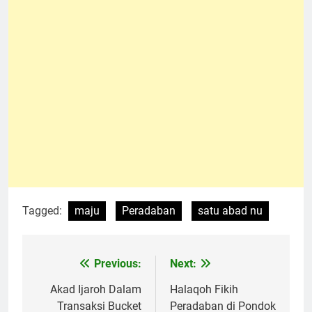
Tagged:
maju
Peradaban
satu abad nu
Previous:
Next:
Navigasi
pos
Akad Ijaroh Dalam
Halaqoh Fikih
Transaksi Bucket
Peradaban di Pondok