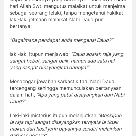
hari Allah Swt. mengutus malaikat untuk menjelma
sebagai seorang lelaki, tanpa mengetahui hakikat
laki-laki jelmaan malaikat Nabi Daud pun
bertanya;
“Bagaimana pendapat anda mengenai Daud
?
“
laki-laki itupun menjawab;
‘’Daud adalah raja yang
sangat hebat, sang
a
t baik, namun ada satu hal
yang sang
a
t disayangkan darinya!’’
Mendengar jawaban sarkastik tadi Nabi Daud
tercengang sehingga memunculakan pertanyaan
dalam hati,
‘’
Apa yang patut disayangkan dari Nabi
Daud
?’’
.
Laki-laki misterius itupun melanjutkan
“Meskipun
ia raja tapi sangat disayangkan ternyata ia tidak
makan dari hasil jerih payahnya sendiri melainkan
dari kas negara’’