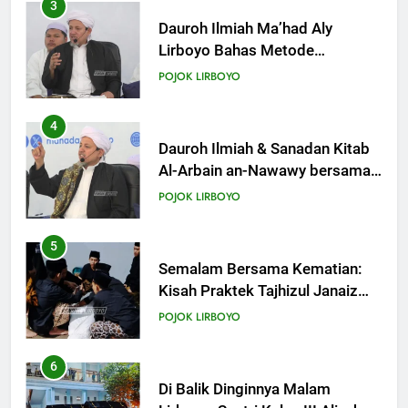
3
Dauroh Ilmiah Ma’had Aly
Lirboyo Bahas Metode
Ahlusunnah dalam
POJOK LIRBOYO
Mengaplikasikan Hadis Dhaif.
4
Dauroh Ilmiah & Sanadan Kitab
Al-Arbain an-Nawawy bersama
As-Syaikh Dr. Yasir Al-Adny
POJOK LIRBOYO
5
Semalam Bersama Kematian:
Kisah Praktek Tajhizul Janaiz
Siswa III Aliyah
POJOK LIRBOYO
6
Di Balik Dinginnya Malam