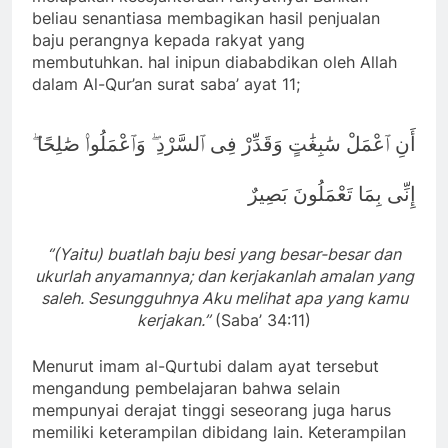
beliau senantiasa membagikan hasil penjualan
baju perangnya kepada rakyat yang
membutuhkan. hal inipun diababdikan oleh Allah
dalam Al-Qur’an surat saba’ ayat 11;
أَنِ ٱعْمَلْ سَٰبِغَٰتٍ وَقَدِّرْ فِى ٱلسَّرْدِ ۖ وَٱعْمَلُوا۟ صَٰلِحًا ۖ
إِنِّى بِمَا تَعْمَلُونَ بَصِيرٌ
‘’(Yaitu) buatlah baju besi yang besar-besar dan
ukurlah anyamannya; dan kerjakanlah amalan yang
saleh. Sesungguhnya Aku melihat apa yang kamu
kerjakan.’’
(Saba’ 34:11)
Menurut imam al-Qurtubi dalam ayat tersebut
mengandung pembelajaran bahwa selain
mempunyai derajat tinggi seseorang juga harus
memiliki keterampilan dibidang lain. Keterampilan