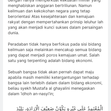
dengan hanya memperkuat kekuatan militer yang
menghabiskan anggaran bertriliunan. Namun
keilmuan dan kekokohan negara yang tetap
berorientasi Atas kesejahteraan dan kemajuan
rakyat dengan mempertahankan prinsip leluhur lah
yang akan menjadi kunci sukses dalam persaingan
dunia.
Peradaban tidak hanya berfokus pada sisi bidang
keilmuan saja melainkan mencakup semua bidang
yang dapat menjadi poros kemajuan umat. Salah
satu yang terpenting adalah bidang ekonomi.
Sebuah bangsa tidak akan pernah dapat maju
apabila masih memiliki ketergantungan terhadap
bangsa lain terlebih dalam dalam bidang ekonomi,
beliau syekh Mustafa al ghayalini menegaskan
dalam ‘idhoh an-nasyi’in;
الْمُعْتَمِدُ عَلَى غَيْرِهِ يَكُوْنُ ضَعِيْفَ الْإِرَادَةِ، بَلِيْدَ