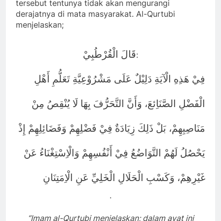
tersebut tentunya tidak akan mengurangi
derajatnya di mata masyarakat. Al-Qurtubi
menjelaskan;
قَالَ الْقُرْطُبِيْ
:
فِيْ هَذِهِ الْآيَةِ دَلِيْلٌ عَلَى مَشْرُوْعِيَّةِ تَعَلُّمِ أَهْلِ
الْفَضْلِ الصَّنَاِئعَ، وَأَنَّ التَّحَرُّفَ بِهَا لَا يُنْقِصُ مِنْ
مَنَاصِبِهِمْ، بَلْ ذَلِكَ زِيَادَةٌ فِيْ فَضْلِهِمْ وَفَضَائِلِهِمْ إِذْ
يَحْصُلُ لَهُمْ التَّوَاضُعُ فِيْ أَنْفُسِهِمْ وَالْاِسْتِغْنَاءُ عَنْ
غَيْرِهِمْ، وَكَسْبِ الْحَلَالِ الْخَلِيِّ عَنِ الْاِمَتِنَانِ
.
‘’Imam al-Qurtubi menjelaskan; dalam ayat ini