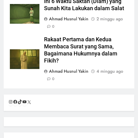
Ini 6 Waktu Saktah (Diam) yang
Sunah Kita Lakukan dalam Salat
Ahmad Husnul Yakin
2 minggu ago
0
Rakaat Pertama dan Kedua
Membaca Surat yang Sama,
Bagaimana Hukumnya dalam
Fikih?
Ahmad Husnul Yakin
4 minggu ago
0
Instagram
Facebook
TikTok
YouTube
X