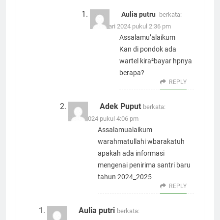
Aulia putru
berkata:
1 Januari 2024 pukul 2:36 pm
Assalamu’alaikum
Kan di pondok ada
wartel kira²bayar hpnya
berapa?
REPLY
Adek Puput
berkata:
1 Juli 2024 pukul 4:06 pm
Assalamualaikum
warahmatullahi wbarakatuh
apakah ada informasi
mengenai penirima santri baru
tahun 2024_2025
REPLY
Aulia putri
berkata: