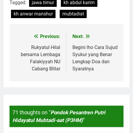
Tagged:
jawa timur
kh abdul karim
kh anwar manshur
mubtadiat
Previous:
Next:
Navigasi
pos
Rukyatul Hilal
Begini lho Cara Sujud
bersama Lembaga
Syukur yang Benar
Falakiyyah NU
Lengkap Doa dan
Cabang Blitar
Syaratnya
71 thoughts on “
Pondok Pesantren Putri
Hidayatul Mubtadi-aat (P3HM)
”