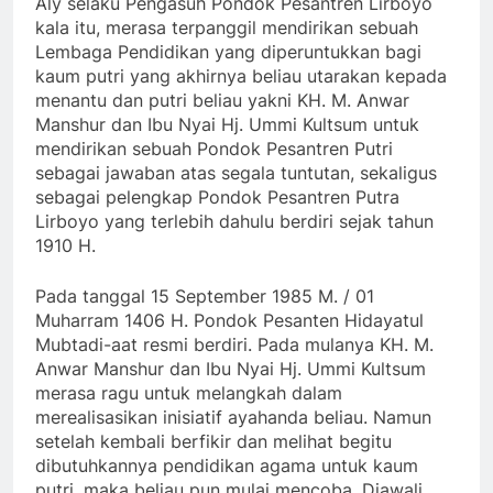
Aly selaku Pengasuh Pondok Pesantren Lirboyo
kala itu, merasa terpanggil mendirikan sebuah
Lembaga Pendidikan yang diperuntukkan bagi
kaum putri yang akhirnya beliau utarakan kepada
menantu dan putri beliau yakni KH. M. Anwar
Manshur dan Ibu Nyai Hj. Ummi Kultsum untuk
mendirikan sebuah Pondok Pesantren Putri
sebagai jawaban atas segala tuntutan, sekaligus
sebagai pelengkap Pondok Pesantren Putra
Lirboyo yang terlebih dahulu berdiri sejak tahun
1910 H.
Pada tanggal 15 September 1985 M. / 01
Muharram 1406 H. Pondok Pesanten Hidayatul
Mubtadi-aat resmi berdiri. Pada mulanya KH. M.
Anwar Manshur dan Ibu Nyai Hj. Ummi Kultsum
merasa ragu untuk melangkah dalam
merealisasikan inisiatif ayahanda beliau. Namun
setelah kembali berfikir dan melihat begitu
dibutuhkannya pendidikan agama untuk kaum
putri, maka beliau pun mulai mencoba. Diawali