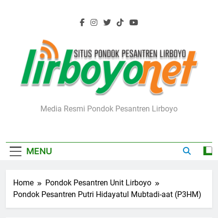
Skip
to
content
Lirboyo.net
Media Resmi Pondok Pesantren Lirboyo
MENU
Home
Pondok Pesantren Unit Lirboyo
Pondok Pesantren Putri Hidayatul Mubtadi-aat (P3HM)