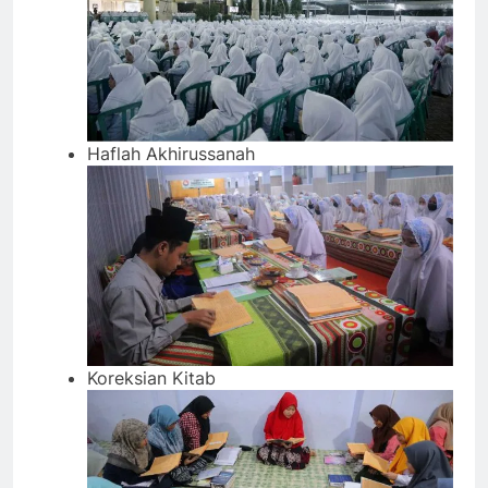
Haflah Akhirussanah
Koreksian Kitab