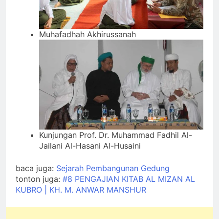
Muhafadhah Akhirussanah
Kunjungan Prof. Dr. Muhammad Fadhil Al-
Jailani Al-Hasani Al-Husaini
baca juga:
Sejarah Pembangunan Gedung
tonton juga:
#8 PENGAJIAN KITAB AL MIZAN AL
KUBRO | KH. M. ANWAR MANSHUR