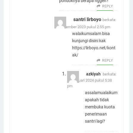
pondoknya berapa nggeh?
REPLY
santri lirboyo
berkata:
25 November 2023 pukul 2:55 pm
walaikumsalam bisa
kunjungi disini kak
https://lirboyo.net/kont
ak/
REPLY
azkiyah
berkata:
17 Januari 2024 pukul 5:38
pm
assalamualaikum
apakah tidak
membuka kuota
penerimaan
santri lagi?