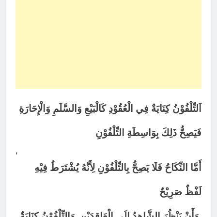
اَلتِّلْفُوْنُ كِنَايَةٌ فِي الْعُقُوْدِ كَالْبَيْعِ وَالسَّلَمِ وَالْإِحَارَةِ
فَيَصِحُّ ذَلِكَ بِوَاسِطَةِ التِّلْفُوْنِ
,
أَمَّا النِّكَاحُ فَلَا يَصِحُّ بِالتِّلْفُوْنِ لِأَنَّهُ يُشْتَرَطُ فِيْهِ
لَفْظٌ صَرِيْحٌ
وَأَنْ يَنْظُرَ الشَّاهِدُ إِلَى الْعَاقِدَيْنِ
وَالتِّلْفُوْنُ كِنَايَةٌ
,
,
,