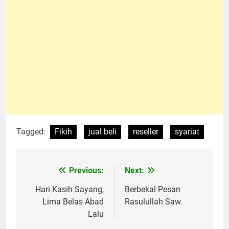
Tagged:
Fikih
jual beli
reseller
syariat
Previous:
Next:
Navigasi
pos
Hari Kasih Sayang,
Berbekal Pesan
Lima Belas Abad
Rasulullah Saw.
Lalu