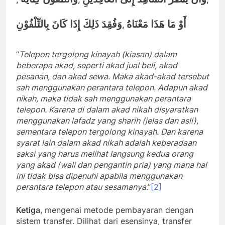
أَوْ مَا هَذَا مَعْنَاهُ
وَفُقِدَ ذَلِكَ إِذَا كَانَ بِالتِّلْفُوْنِ
,
“
Telepon tergolong kinayah (kiasan) dalam
beberapa akad, seperti akad jual beli, akad
pesanan, dan akad sewa. Maka akad-akad tersebut
sah menggunakan perantara telepon. Adapun akad
nikah, maka tidak sah menggunakan perantara
telepon. Karena di dalam akad nikah disyaratkan
menggunakan lafadz yang sharih (jelas dan asli),
sementara telepon tergolong kinayah. Dan karena
syarat lain dalam akad nikah adalah keberadaan
saksi yang harus melihat langsung kedua orang
yang akad (wali dan pengantin pria) yang mana hal
ini tidak bisa dipenuhi apabila menggunakan
perantara telepon atau sesamanya
.”
[2]
Ketiga
, mengenai metode pembayaran dengan
sistem transfer. Dilihat dari esensinya, transfer