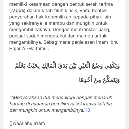
memiliki kesamaan dengan bentuk serah terima
(
Qabdl
) dalam kitab fikih klasik, yaitu bentuk
penyerahan hak kepemilikan kepada pihak lain
yang sekiranya ia mampu dan mungkin untuk
mengambil haknya. Dengan mentransfer uang,
penjual sudah mengetahui dan mampu untuk
mengambilnya. Sebagimana penjelasan imam Ibnu
Hajar Al-Haitami: .
وَيَكْفِي وَضْعُ الْعَيْنِ بَيْنَ يَدَيْ الْمَالِكِ بِحَيْثُ يَعْلَمُ
وَيَتَمَكَّنُ مِنْ أَخْذِهَا
“(Menyerahkan itu) mencukupi dengan menaruh
barang di hadapan pemiliknya sekiranya ia tahu
dan mungkin untuk mengambilnya
.”
[3]
[]waAllahu a’lam