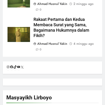
Ahmad Husnul Yakin
2 minggu ago
0
Rakaat Pertama dan Kedua
Membaca Surat yang Sama,
Bagaimana Hukumnya dalam
Fikih?
Ahmad Husnul Yakin
4 minggu ago
0
Instagram
Facebook
TikTok
YouTube
X
Masyayikh Lirboyo