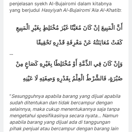
penjelasan syekh Al-Bujairomi dalam kitabnya
yang berjudul
Hasyiyah Al-Bujairomi ‘Ala Al-Khatib
:
أَنَّ الْمَبِيعَ إنْ كَانَ مُعَيَّنًا غَيْرَ مُخْتَلِطٍ بِغَيْرِ الْمَبِيعِ
كَفَتْ مُعَايَنَتُهُ عَنْ مَعْرِفَةِ قَدْرِهِ تَحْقِيقًا
…
وَإِنْ كَانَ فِي الذِّمَّةِ أَوْ مُخْتَلِطًا بِغَيْرِهِ كَصَاعٍ مِنْ
صُبْرَةٍ، فَالشَّرْطُ الْعِلْمُ بِقَدْرِهِ وَصِفَتِهِ لَا عَيْنِهِ
“
Sesungguhnya apabila barang yang dijual apabila
sudah ditentukan dan tidak bercampur dengan
selainnya, maka cukup menentukannya saja tanpa
mengetahui spesifikasinya secara nyata… Namun
apabila barang yang dijual ada di tanggungan
pihak penjual atau bercampur dengan barang lain