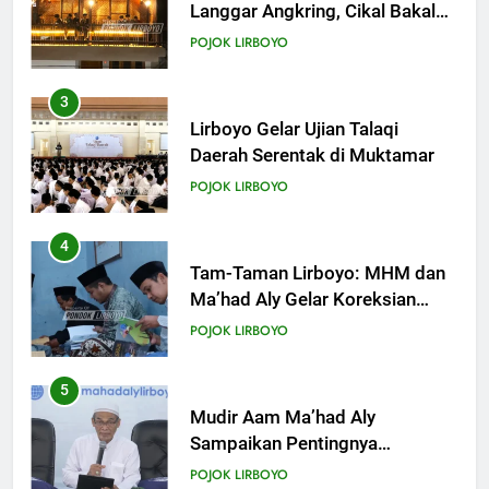
Daerah Serentak di Muktamar
POJOK LIRBOYO
4
Tam-Taman Lirboyo: MHM dan
Ma’had Aly Gelar Koreksian
Kitab Semester Ganjil
POJOK LIRBOYO
5
Mudir Aam Ma’had Aly
Sampaikan Pentingnya
Mempelajari Ilmu Hadis Dalam
POJOK LIRBOYO
Acara Dauroh Ilmiah
6
Dauroh Ilmiah Ma’had Aly
Lirboyo Bahas Metode
Ahlusunnah dalam
POJOK LIRBOYO