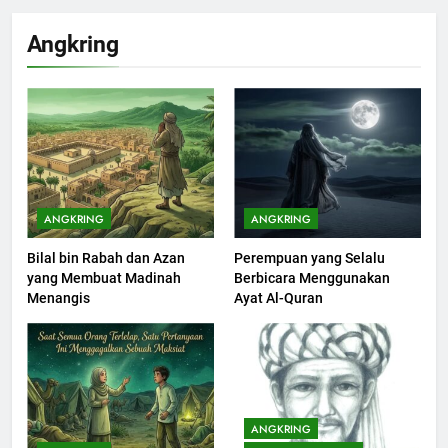
Khutbah Idul Fitri di Rumah
Angkring
KHUTBAH
201
Khutbah jumat: Sejarah
Seebagai Pembangkit Jiwa
KHUTBAH
ANGKRING
ANGKRING
Bilal bin Rabah dan Azan
Perempuan yang Selalu
202
yang Membuat Madinah
Berbicara Menggunakan
Khutbah Jumat : Supaya Amal
Menangis
Ayat Al-Quran
Bisa Diterima
KHUTBAH
203
Khutbah Jumat: Bulan
ANGKRING
Muharram Bulan Bersejarah