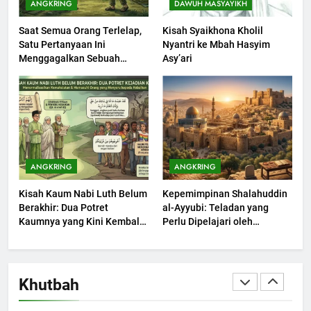
ANGKRING
DAWUH MASYAYIKH
KHUTBAH
Saat Semua Orang Terlelap,
Kisah Syaikhona Kholil
Satu Pertanyaan Ini
Nyantri ke Mbah Hasyim
1
Menggagalkan Sebuah
Asy’ari
Khutbah Jumat: Mengapa Orang
Maksiat
Dengki Tak Akan Pernah
Berjaya?
KHUTBAH
2
Khutbah Jumat: Melihat
ANGKRING
ANGKRING
Limpahan Nikmat Allah
Kisah Kaum Nabi Luth Belum
Kepemimpinan Shalahuddin
KHUTBAH
Berakhir: Dua Potret
al-Ayyubi: Teladan yang
Kaumnya yang Kini Kembali
Perlu Dipelajari oleh
Terjadi
3
Pemimpin Zaman Sekarang
(2)
Khutbah Jumat: Ketaatan,
Kebaikan dan Pengaruhnya
Khutbah
dalam Jiwa Manusia
KHUTBAH