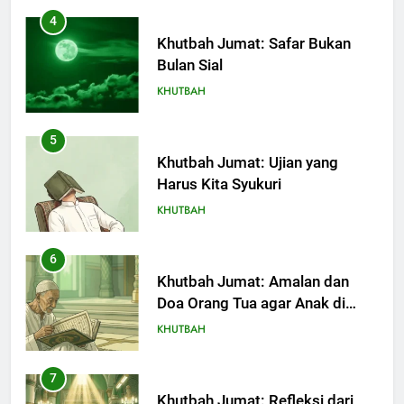
4
Khutbah Jumat: Safar Bukan
Bulan Sial
KHUTBAH
5
Khutbah Jumat: Ujian yang
Harus Kita Syukuri
KHUTBAH
6
Khutbah Jumat: Amalan dan
Doa Orang Tua agar Anak di
Pondok Pesantren Sukses Dunia
KHUTBAH
Akhirat
7
Khutbah Jumat: Refleksi dari