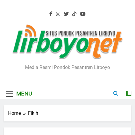
Skip
to
content
Lirboyo.net
Media Resmi Pondok Pesantren Lirboyo
MENU
Home
Fikih