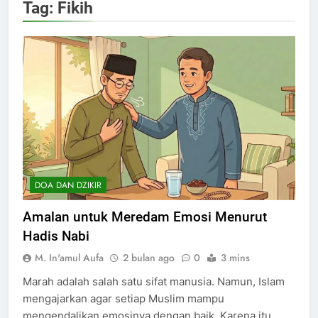
Tag:
Fikih
DOA DAN DZIKIR
Amalan untuk Meredam Emosi Menurut
Hadis Nabi
M. In'amul Aufa
2 bulan ago
0
3 mins
Marah adalah salah satu sifat manusia. Namun, Islam
mengajarkan agar setiap Muslim mampu
mengendalikan emosinya dengan baik. Karena itu,