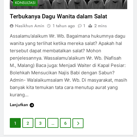
KONSULTASI
Terbukanya Dagu Wanita dalam Salat
Nasikhun Amin
1 tahun ago
1
2 mins
Assalamu’alaikum Wr. Wb. Bagaimana hukumnya dagu
wanita yang terlihat ketika mereka salat? Apakah hal
tersebut dapat membatalkan salat? Mohon
penjelesannya. Wassalamu’alaikum Wr. Wb. (Nafisah
M., Malang) Baca juga: Menjadi Waiter di Kapal Pesiar:
Bolehkah Mensucikan Najis Babi dengan Sabun?
Admin- Wa’alaikumsalam Wr. Wb. Di masyarakat, masih
banyak kita temukan tata cara menutup aurat yang
kurang…
Lanjutkan
1
2
3
…
6
200