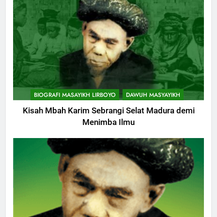
10
Khutbah Jumat: Memetik
Ranumnya Buah Ketakwaan
KHUTBAH
11
Khutbah Jum’at: Lisanmu,
BIOGRAFI MASAYIKH LIRBOYO
DAWUH MASYAYIKH
Keselamatanmu
Kisah Mbah Karim Sebrangi Selat Madura demi
KHUTBAH
Menimba Ilmu
12
Khutbah Jumat: Menjaga Adab
Di Tengah Krisis Moral
KHUTBAH
13
Khutbah Jumat: Seni Menata