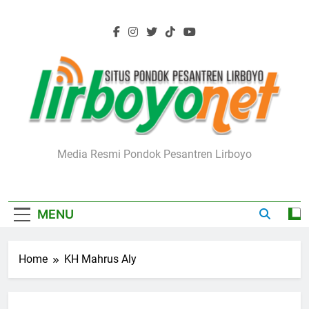
Skip
to
content
Lirboyo.net
Media Resmi Pondok Pesantren Lirboyo
MENU
Home
KH Mahrus Aly