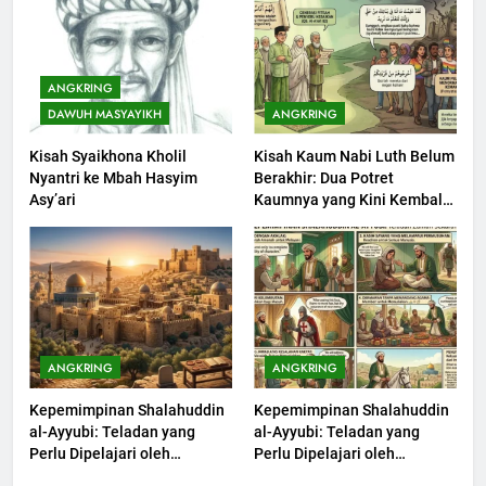
201
Khutbah Jumat: Bulan
ANGKRING
Muharram Bulan Bersejarah
DAWUH MASYAYIKH
ANGKRING
KHUTBAH
Kisah Syaikhona Kholil
Kisah Kaum Nabi Luth Belum
Nyantri ke Mbah Hasyim
Berakhir: Dua Potret
1
Asy’ari
Kaumnya yang Kini Kembali
Khutbah Jumat: Ketaatan,
Terjadi
Kebaikan dan Pengaruhnya
dalam Jiwa Manusia
KHUTBAH
2
Khutbah Jumat: Safar Bukan
ANGKRING
ANGKRING
Bulan Sial
Kepemimpinan Shalahuddin
Kepemimpinan Shalahuddin
KHUTBAH
al-Ayyubi: Teladan yang
al-Ayyubi: Teladan yang
Perlu Dipelajari oleh
Perlu Dipelajari oleh
Pemimpin Zaman Sekarang
3
Pemimpin Zaman Sekarang