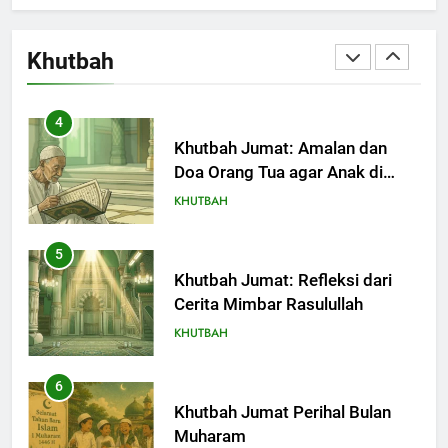
(2)
(1)
Khutbah Jumat: Ujian yang
Harus Kita Syukuri
Khutbah
KHUTBAH
4
Khutbah Jumat: Amalan dan
Doa Orang Tua agar Anak di
Pondok Pesantren Sukses Dunia
KHUTBAH
Akhirat
5
Khutbah Jumat: Refleksi dari
Cerita Mimbar Rasulullah
KHUTBAH
6
Khutbah Jumat Perihal Bulan
Muharam