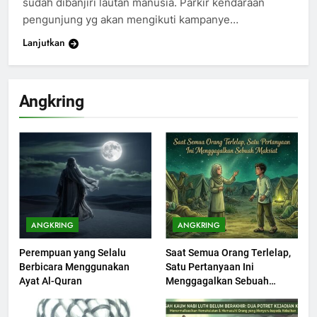
sudah dibanjiri lautan manusia. Parkir kendaraan
pengunjung yg akan mengikuti kampanye…
Lanjutkan
198
Khutbah Idul Fitri di Rumah
Angkring
KHUTBAH
199
Khutbah jumat: Sejarah
Seebagai Pembangkit Jiwa
KHUTBAH
ANGKRING
ANGKRING
Perempuan yang Selalu
Saat Semua Orang Terlelap,
200
Berbicara Menggunakan
Satu Pertanyaan Ini
Khutbah Jumat : Supaya Amal
Ayat Al-Quran
Menggagalkan Sebuah
Bisa Diterima
Maksiat
KHUTBAH