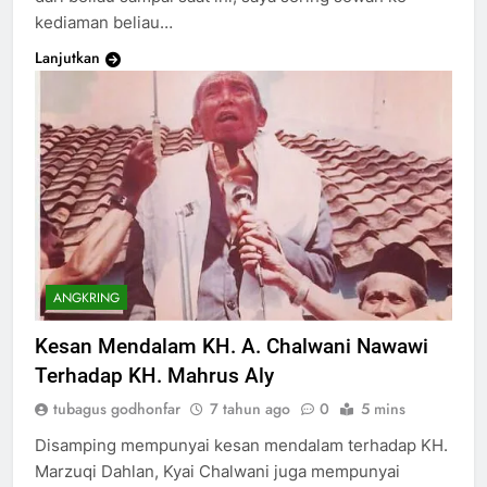
kediaman beliau…
Lanjutkan
ANGKRING
Kesan Mendalam KH. A. Chalwani Nawawi
Terhadap KH. Mahrus Aly
tubagus godhonfar
7 tahun ago
0
5 mins
Disamping mempunyai kesan mendalam terhadap KH.
Marzuqi Dahlan, Kyai Chalwani juga mempunyai