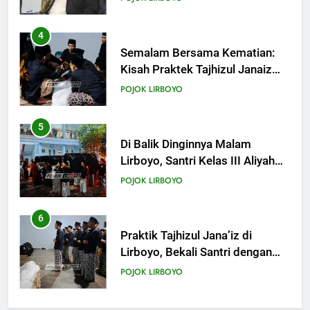
Khutbah Idul Fitri: Momentum
Sucikan Hati, Perkuat
4
Silaturahmi
KHUTBAH
Semalam Bersama Kematian:
Kisah Praktek Tajhizul Janaiz
Siswa III Aliyah
21
POJOK LIRBOYO
Khutbah Jumat: Menyelami
Makna dan Rahasia Malam
5
Lailatul Qadar
KHUTBAH
Di Balik Dinginnya Malam
Lirboyo, Santri Kelas III Aliyah
Belajar Praktik Tajhizul Janaiz
22
POJOK LIRBOYO
Khutbah Jumat: Nuzulul Quran
dan Hikmah Turunnya
6
KHUTBAH
Praktik Tajhizul Jana’iz di
Lirboyo, Bekali Santri dengan
Keterampilan Merawat Jenazah
23
POJOK LIRBOYO
Khutbah: Tiga Tingkatan Puasa,
Sudah di Level Mana Ibadah
7