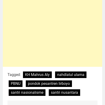
Tagged:
KH Mahrus Aly
nahdlatul ulama
PBNU
pondok pesantren lirboyo
santri nasionalisme
santri nusantara