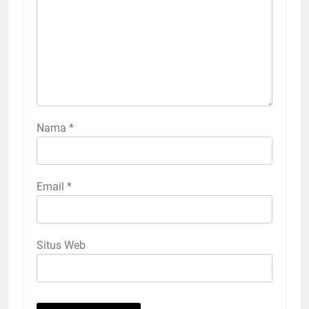
Nama
*
Email
*
Situs Web