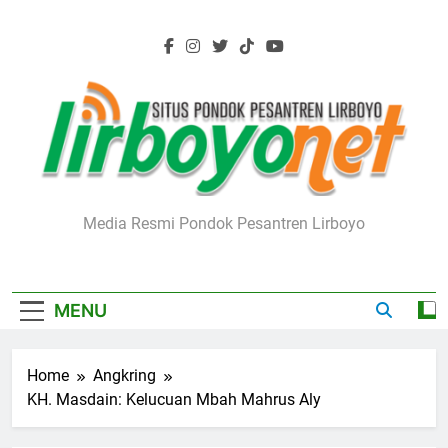
Skip
to
content
Lirboyo.net
Media Resmi Pondok Pesantren Lirboyo
MENU
Home
Angkring
KH. Masdain: Kelucuan Mbah Mahrus Aly