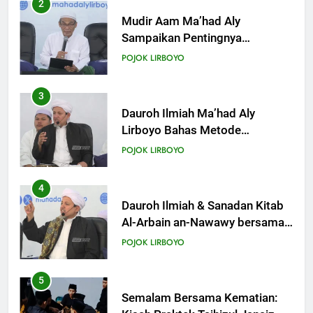
3
Dauroh Ilmiah Ma’had Aly
Lirboyo Bahas Metode
Ahlusunnah dalam
POJOK LIRBOYO
Mengaplikasikan Hadis Dhaif.
4
Dauroh Ilmiah & Sanadan Kitab
Al-Arbain an-Nawawy bersama
As-Syaikh Dr. Yasir Al-Adny
POJOK LIRBOYO
5
Semalam Bersama Kematian:
Kisah Praktek Tajhizul Janaiz
Siswa III Aliyah
POJOK LIRBOYO
6
Di Balik Dinginnya Malam