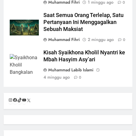
Muhammad Fihri
1 minggu ago
0
Saat Semua Orang Terlelap, Satu
Pertanyaan Ini Menggagalkan
Sebuah Maksiat
Muhammad Fihri
2 minggu ago
0
Kisah Syaikhona Kholil Nyantri ke
Mbah Hasyim Asy’ari
Muhammad Labib Islami
4 minggu ago
0
Instagram
Facebook
TikTok
YouTube
X