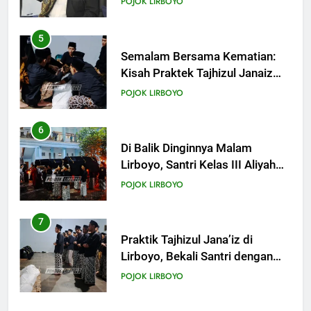
POJOK LIRBOYO
6
Di Balik Dinginnya Malam
Lirboyo, Santri Kelas III Aliyah
Belajar Praktik Tajhizul Janaiz
POJOK LIRBOYO
7
Praktik Tajhizul Jana’iz di
Lirboyo, Bekali Santri dengan
Keterampilan Merawat Jenazah
POJOK LIRBOYO
8
Ujian Al-Qur’an dan
Muhafadzhoh Hadist Pondok
Lirboyo
POJOK LIRBOYO