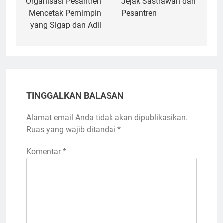
pos
Organisasi Pesantren
Jejak Sastrawan dari
Mencetak Pemimpin
Pesantren
yang Sigap dan Adil
TINGGALKAN BALASAN
Alamat email Anda tidak akan dipublikasikan.
Ruas yang wajib ditandai
*
Komentar
*