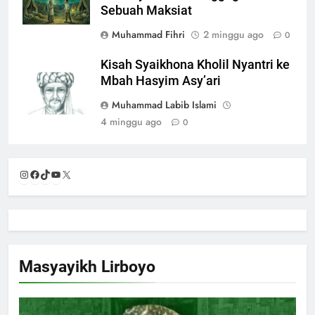
Sebuah Maksiat
Muhammad Fihri
2 minggu ago
0
Kisah Syaikhona Kholil Nyantri ke
Mbah Hasyim Asy’ari
Muhammad Labib Islami
4 minggu ago
0
Instagram
Facebook
TikTok
YouTube
X
Masyayikh Lirboyo