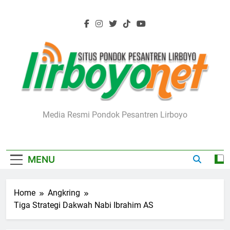
Skip
to
content
Lirboyo.net
Media Resmi Pondok Pesantren Lirboyo
MENU
Home
Angkring
Tiga Strategi Dakwah Nabi Ibrahim AS