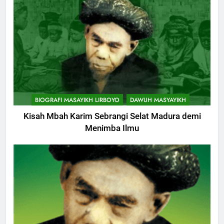
BIOGRAFI MASAYIKH LIRBOYO
DAWUH MASYAYIKH
744
Kisah Mbah Karim Sebrangi Selat Madura demi
Himasal Semen Sumbang
Menimba Ilmu
Pembangunan Kantor Himasal
POJOK LIRBOYO
745
Delegasi MQK Kota Kediri
Menuju Probolinggo
POJOK LIRBOYO