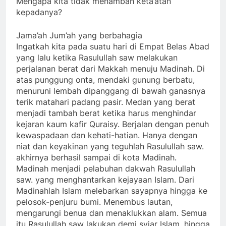
Mengapa kita tidak menambah keta’atan
kepadanya?
Jama’ah Jum’ah yang berbahagia
Ingatkah kita pada suatu hari di Empat Belas Abad
yang lalu ketika Rasulullah saw melakukan
perjalanan berat dari Makkah menuju Madinah. Di
atas punggung onta, mendaki gunung berbatu,
menuruni lembah dipanggang di bawah ganasnya
terik matahari padang pasir. Medan yang berat
menjadi tambah berat ketika harus menghindar
kejaran kaum kafir Quraisy. Berjalan dengan penuh
kewaspadaan dan kehati-hatian. Hanya dengan
niat dan keyakinan yang teguhlah Rasulullah saw.
akhirnya berhasil sampai di kota Madinah.
Madinah menjadi pelabuhan dakwah Rasulullah
saw. yang menghantarkan kejayaan Islam. Dari
Madinahlah Islam melebarkan sayapnya hingga ke
pelosok-penjuru bumi. Menembus lautan,
mengarungi benua dan menaklukkan alam. Semua
itu Rasulullah saw lakukan demi syiar Islam, hingga