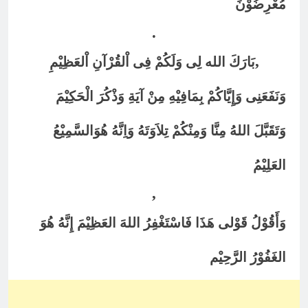
مُعْرِضُوْنَ
.
,
بَارَكَ الله لِى وَلَكُمْ فِى اْلقُرْآنِ اْلعَظِيْمِ
وَنَفَعَنِى وَإِيَّاكُمْ بِمَافِيْهِ مِنْ آيَةِ وَذْكُرَ الْحَكِيْمَ
وَتَقَبَّلَ اللهُ مِنَّا وَمِنْكُمْ تِلاَوَتَهُ وَاِنَّهُ هُوَالسَّمِيْعُ
العَلِيْمُ
,
وَأَقُوْلُ قَوْلى هَذَا فَاسْتَغْفِرُ اللهَ العَظِيْمَ إِنَّهُ هُوَ
الغَفُوْرُ الرَّحِيْم