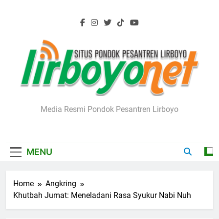
Skip
to
content
Lirboyo.net
Media Resmi Pondok Pesantren Lirboyo
MENU
Home
Angkring
Khutbah Jumat: Meneladani Rasa Syukur Nabi Nuh