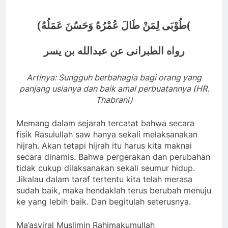
(
(
طُوْبَى لِمَنْ طَالَ عُمْرُهُ وَحَسُنَ عَمَلُهُ
رواه الطبرانى عن عبدالله بن يسر
Artinya: Sungguh berbahagia bagi orang yang
panjang usianya dan baik amal perbuatannya (HR.
Thabrani)
Memang dalam sejarah tercatat bahwa secara
fisik Rasulullah saw hanya sekali melaksanakan
hijrah. Akan tetapi hijrah itu harus kita maknai
secara dinamis. Bahwa pergerakan dan perubahan
tidak cukup dilaksanakan sekali seumur hidup.
Jikalau dalam taraf tertentu kita telah merasa
sudah baik, maka hendaklah terus berubah menuju
ke yang lebih baik. Dan begitulah seterusnya.
Ma’asyiral Muslimin Rahimakumullah