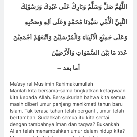
اللَّهُمَّ صَلِّ وَسَلِّمْ وَبَارِكْ عَلَى عَبْدِكَ وَرَسُوْلِكَ
النَّبِيِّ الْأُمِّي سَيِّدِنَا مُحَمَّدٍ وَعَلَى اَلِهِ وَصَحْبِهِ
وَعَلَى جَمِيْعِ الْاَنْبِيَاءِ وَالْمُرْسَلِيْنَ وَاَتْبَعَهُمْ اَجْمَعِيْنَ
عَدَدَ مَا بَيْنَ السَّمَوَاتِ وَالْأَرْضِيْنَ
–
أما بعد
Ma’asyiral Muslimin Rahimakumullah
Marilah kita bersama-sama tingkatkan ketaqwaan
kita kepada Allah. Bersyukurlah bahwa kita semua
masih diberi umur panjang menikmati tahun baru
Islam. Tak terasa tahun telah berganti, umur telah
bertambah. Sudahkah semua itu kita sertai
dengan tambahnya iman dan taqwa? Bukankah
Allah telah menambahkan umur dalam hidup kita?