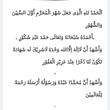
اَلْحَمْدُ للهِ الَّذِى جَعَلَ شَهْرَ الْمُحَرَّمِ أَوَّلَ السِّنِيْنَ
وَالشُّهُوْرِ
,
,
أَحْمَدُهُ سُبْحَانَهُ وَتَعَالَى حَمْدَ عَبْدِ شَكُوْرٍ
وَأَشْهَدُ أَنْ لَااِلَهَ اِلَّاالله وَحْدَهُ لَاشَرِيْكَ لَه شَهَادَةً
تَكُوْنُ لَنَا ذُخْرًا عِنْدَ عَزِيْزِ الْغَفُوْرِ
,
وَأَشْهَدُ أَنَّ مُحَمَّدًا عَبْدُهُ وَرَسُوْلُهُ أَرْسَلَهُ رَحْمَةً
لِلْعَالَمِيْنَ
.