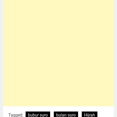
Tagged:
bubur suro
bulan suro
Hijrah