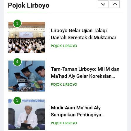
Pojok Lirboyo
Ponpes Lirboyo yang Selesai
POJOK LIRBOYO
Direvitalisasi
3
Lirboyo Gelar Ujian Talaqi
Daerah Serentak di Muktamar
POJOK LIRBOYO
4
Tam-Taman Lirboyo: MHM dan
Ma’had Aly Gelar Koreksian
Kitab Semester Ganjil
POJOK LIRBOYO
5
Mudir Aam Ma’had Aly
Sampaikan Pentingnya
Mempelajari Ilmu Hadis Dalam
POJOK LIRBOYO
Acara Dauroh Ilmiah