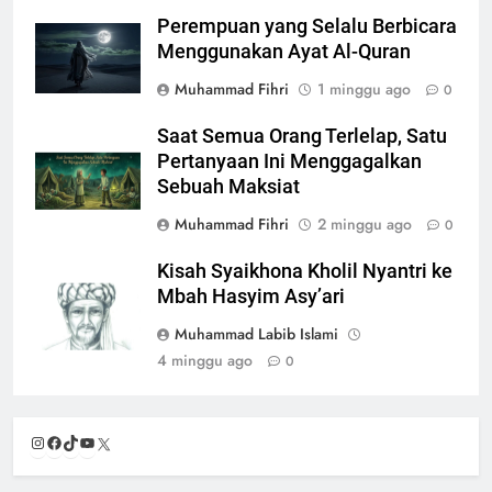
Perempuan yang Selalu Berbicara
Menggunakan Ayat Al-Quran
Muhammad Fihri
1 minggu ago
0
Saat Semua Orang Terlelap, Satu
Pertanyaan Ini Menggagalkan
Sebuah Maksiat
Muhammad Fihri
2 minggu ago
0
Kisah Syaikhona Kholil Nyantri ke
Mbah Hasyim Asy’ari
Muhammad Labib Islami
4 minggu ago
0
Instagram
Facebook
TikTok
YouTube
X