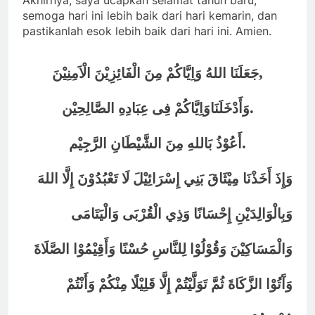
Akhirnya, saya ucapkan selamat tahun baru,
semoga hari ini lebih baik dari hari kemarin, dan
pastikanlah esok lebih baik dari hari ini. Amien.
,
جَعَلَنَا اللهُ وَاِيَّاكُمْ مِنَ الْفَائِزِيْنَ الْاَمِنِيْنَ
.
وَأَدْخَلَنَاوَاِيَّاكُمْ فِى عِبَادِهِ الصَّالِحِيْن
.
أَعُوْذُ بَاللهِ مِنَ الشَّيْطَانِ الرَّجِيْم
وَإِذَ أَخَذْنَا مِيْثَاقَ بَنِي إِسْرَائِيْلَ لَا تَعْبُدُوْنَ إِلَّا اللهَ
وَبِالْوَالِدَيْنِ إِحْسَانًا وَذِي الْقُرْبَى وَالْيَتَامَى
وَالْمَسَاكِيْنَ وَقُوْلُوْا لِلنَّاسِ حُسْنًا وَأَقِيْمُوْا الصَّلَاةَ
وَآَتُوْا الزَّكَاةَ ثُمَّ تَوَلَّيْتُمْ إِلَّا قَلِيْلًا مِنْكُمْ وَأَنْتُمْ