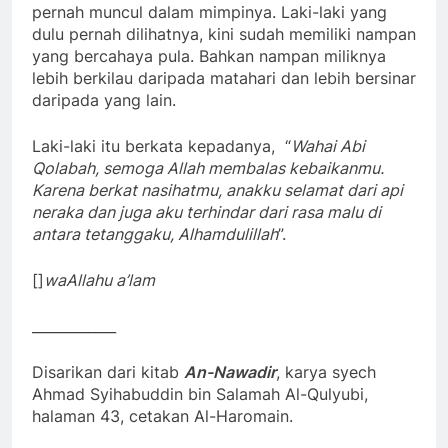
pernah muncul dalam mimpinya. Laki-laki yang
dulu pernah dilihatnya, kini sudah memiliki nampan
yang bercahaya pula. Bahkan nampan miliknya
lebih berkilau daripada matahari dan lebih bersinar
daripada yang lain.
Laki-laki itu berkata kepadanya, “
Wahai Abi
Qolabah, semoga Allah membalas kebaikanmu.
Karena berkat nasihatmu, anakku selamat dari api
neraka dan juga aku terhindar dari rasa malu di
antara tetanggaku, Alhamdulillah
”.
[]
waAllahu a’lam
____________
Disarikan dari kitab
An-Nawadir
, karya syech
Ahmad Syihabuddin bin Salamah Al-Qulyubi,
halaman 43, cetakan Al-Haromain.