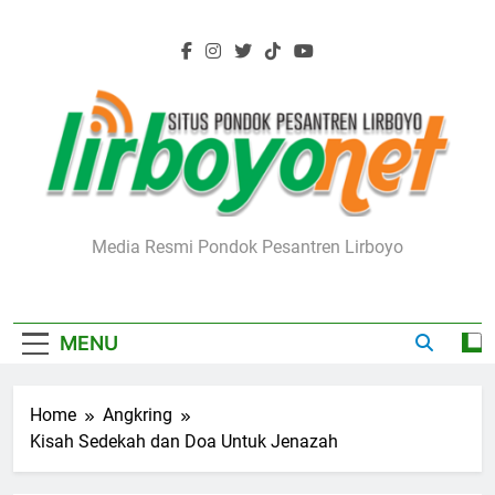
Skip
to
content
Lirboyo.net
Media Resmi Pondok Pesantren Lirboyo
MENU
Home
Angkring
Kisah Sedekah dan Doa Untuk Jenazah