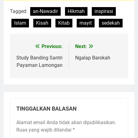
Tagged:
an-Nawadir
Hikmah
inspirasi
Islam
Kisah
Kitab
mayit
sedekah
Previous:
Next:
Navigasi
pos
Study Banding Santri
Ngalap Barokah
Payaman Lamongan
TINGGALKAN BALASAN
Alamat email Anda tidak akan dipublikasikan.
Ruas yang wajib ditandai
*