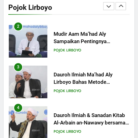
Sampaikan Pentingnya
Pojok Lirboyo
Mempelajari Ilmu Hadis Dalam
POJOK LIRBOYO
Acara Dauroh Ilmiah
3
Dauroh Ilmiah Ma’had Aly
Lirboyo Bahas Metode
Ahlusunnah dalam
POJOK LIRBOYO
Mengaplikasikan Hadis Dhaif.
4
Dauroh Ilmiah & Sanadan Kitab
Al-Arbain an-Nawawy bersama
As-Syaikh Dr. Yasir Al-Adny
POJOK LIRBOYO
5
Semalam Bersama Kematian:
Kisah Praktek Tajhizul Janaiz
Siswa III Aliyah
POJOK LIRBOYO