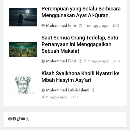
Perempuan yang Selalu Berbicara
Menggunakan Ayat Al-Quran
Muhammad Fihri
1 minggu ago
0
Saat Semua Orang Terlelap, Satu
Pertanyaan Ini Menggagalkan
Sebuah Maksiat
Muhammad Fihri
2 minggu ago
0
Kisah Syaikhona Kholil Nyantri ke
Mbah Hasyim Asy’ari
Muhammad Labib Islami
4 minggu ago
0
Instagram
Facebook
TikTok
YouTube
X