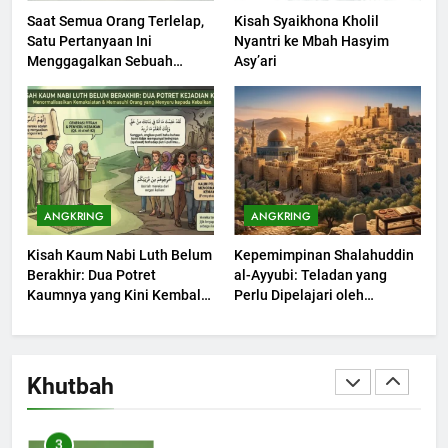
Saat Semua Orang Terlelap,
Kisah Syaikhona Kholil
Satu Pertanyaan Ini
Nyantri ke Mbah Hasyim
1
Menggagalkan Sebuah
Asy’ari
Khutbah Jumat: Mengapa Orang
Maksiat
Dengki Tak Akan Pernah
Berjaya?
KHUTBAH
2
Khutbah Jumat: Melihat
ANGKRING
ANGKRING
Limpahan Nikmat Allah
Kisah Kaum Nabi Luth Belum
Kepemimpinan Shalahuddin
KHUTBAH
Berakhir: Dua Potret
al-Ayyubi: Teladan yang
Kaumnya yang Kini Kembali
Perlu Dipelajari oleh
Terjadi
3
Pemimpin Zaman Sekarang
(2)
Khutbah Jumat: Ketaatan,
Kebaikan dan Pengaruhnya
Khutbah
dalam Jiwa Manusia
KHUTBAH
4