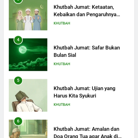
Khutbah Jumat: Safar Bukan
Bulan Sial
KHUTBAH
5
Khutbah Jumat: Ujian yang
Harus Kita Syukuri
KHUTBAH
6
Khutbah Jumat: Amalan dan
Doa Orang Tua agar Anak di
Pondok Pesantren Sukses Dunia
KHUTBAH
Akhirat
7
Khutbah Jumat: Refleksi dari
Cerita Mimbar Rasulullah