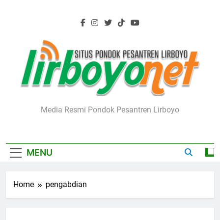
Skip
to
content
Lirboyo.net
Media Resmi Pondok Pesantren Lirboyo
MENU
Home
pengabdian