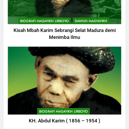
11
Khutbah: Keistimewaan Hari
BIOGRAFI MASAYIKH LIRBOYO
DAWUH MASYAYIKH
Jumat
Kisah Mbah Karim Sebrangi Selat Madura demi
KHUTBAH
Menimba Ilmu
12
Khutbah Jumat: Memetik
Ranumnya Buah Ketakwaan
KHUTBAH
13
Khutbah Jum’at: Lisanmu,
Keselamatanmu
744
KHUTBAH
Himasal Semen Sumbang
BIOGRAFI MASAYIKH LIRBOYO
Pembangunan Kantor Himasal
KH. Abdul Karim ( 1856 – 1954 )
14
POJOK LIRBOYO