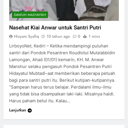
DAWUH MASYAYIKH
Nasehat Kiai Anwar untuk Santri Putri
Hisyam Syafiq
10 tahun ago
0
1 mins
LirboyoNet, Kediri – Ketika mendampingi puluhan
santri dari Pondok Pesantren Roudlotul Muta’abbidin
Lamongan, Ahad (01/01) kemarin, KH. M. Anwar
Manshur selaku pengasuh Pondok Pesantren Putri
Hidayatul Mubtadi-aat memberikan beberapa petuah
bagi para santri putri itu. Berikut kutipan-kutipannya.
“Sampean harus terus belajar. Perdalami ilmu-ilmu
yang tidak bisa disampaikan laki-laki. Misalnya haidl.
Harus paham betul itu. Kalau…
Lanjutkan
200