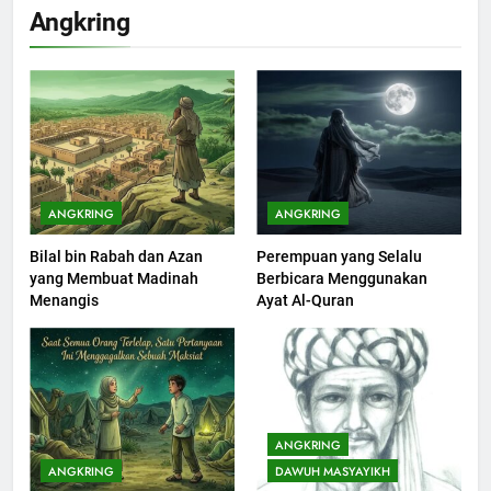
Khutbah Idul Fitri di Rumah
Angkring
KHUTBAH
201
Khutbah jumat: Sejarah
Seebagai Pembangkit Jiwa
KHUTBAH
ANGKRING
ANGKRING
Bilal bin Rabah dan Azan
Perempuan yang Selalu
202
yang Membuat Madinah
Berbicara Menggunakan
Khutbah Jumat : Supaya Amal
Menangis
Ayat Al-Quran
Bisa Diterima
KHUTBAH
203
Khutbah Jumat: Bulan
ANGKRING
Muharram Bulan Bersejarah
ANGKRING
DAWUH MASYAYIKH
KHUTBAH