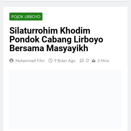
POJOK LIRBOYO
Silaturrohim Khodim
Pondok Cabang Lirboyo
Bersama Masyayikh
0
Muhammad Fihri
9 Bulan Ago
3 Mins
Lirboyo, 19 November 2025
— Pondok Pesantren
Lirboyo menggelar silaturahim serta koordinasi
khodim pondok cabang Lirboyo bersama
Masyayikh di Gedung Yayasan Pondok Pesantren
Lirboyo setelah pelaksanaan salat Isya. Acara
terpandu oleh MC Ustad Mujib Abidin dan Bapak
Diki Dzulkarnain mengawalinya dengan