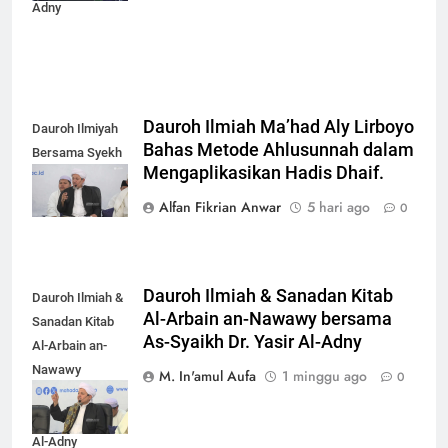
Alfan Fikrian Anwar
5 hari ago
0
Dauroh Ilmiah & Sanadan Kitab
Dauroh Ilmiah &
Al-Arbain an-Nawawy bersama
Sanadan Kitab
As-Syaikh Dr. Yasir Al-Adny
Al-Arbain an-
Nawawy
M. In'amul Aufa
1 minggu ago
0
bersama As-
Syaikh Dr. Yasir
Al-Adny
Instagram
Facebook
TikTok
YouTube
X