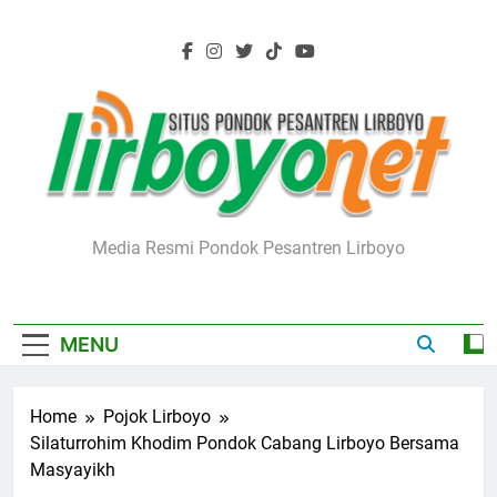
Skip
to
content
Lirboyo.net
Media Resmi Pondok Pesantren Lirboyo
MENU
Home
Pojok Lirboyo
Silaturrohim Khodim Pondok Cabang Lirboyo Bersama
Masyayikh