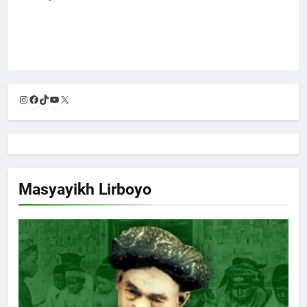
Masyayikh Lirboyo
BIOGRAFI MASAYIKH LIRBOYO
DAWUH MASYAYIKH
Kisah Mbah Karim Sebrangi Selat Madura demi
Menimba Ilmu