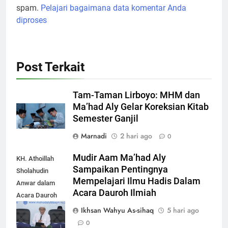
Tam-Taman Lirboyo: MHM dan
Ma’had Aly Gelar Koreksian Kitab
Semester Ganjil
Marnadi
2 hari ago
0
Mudir Aam Ma’had Aly
KH. Athoillah
Sampaikan Pentingnya
Sholahudin
Mempelajari Ilmu Hadis Dalam
Anwar dalam
Acara Dauroh Ilmiah
Acara Dauroh
Ilmiah bersama
Ikhsan Wahyu As-sihaq
5 hari ago
Syekh Yasir Al-
0
Adny
Dauroh Ilmiah Ma’had Aly Lirboyo
Dauroh Ilmiyah
Bahas Metode Ahlusunnah dalam
Bersama Syekh
Mengaplikasikan Hadis Dhaif.
Yasir Al-Adny