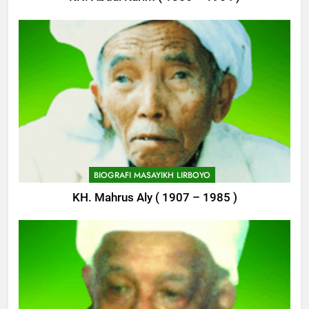
745
Delegasi MQK Kota Kediri
Menuju Probolinggo
BIOGRAFI MASAYIKH LIRBOYO
POJOK LIRBOYO
KH. Mahrus Aly ( 1907 – 1985 )
746
Haflah Akhirussanah, Lirboyo
Gelar Pameran
POJOK LIRBOYO
747
Silaturahi dan Istighosah
Bersama Kapolda Jawa Timur
POJOK LIRBOYO
BIOGRAFI MASAYIKH LIRBOYO
KH. Marzuqi Dahlan (1906-1975)
1
Tam-Taman Lirboyo: MHM dan