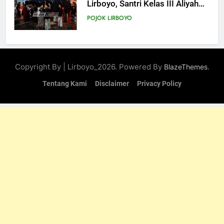
Lirboyo, Santri Kelas III Aliyah
Belajar Praktik Tajhizul Janaiz
POJOK LIRBOYO
7
Praktik Tajhizul Jana’iz di
Copyright By | Lirboyo_2026. Powered By
.
BlazeThemes
Lirboyo, Bekali Santri dengan
Keterampilan Merawat Jenazah
Tentang Kami
Disclaimer
Privacy Policy
POJOK LIRBOYO
8
Ujian Al-Qur’an dan
Muhafadzhoh Hadist Pondok
Lirboyo
POJOK LIRBOYO
9
Muhafadzah Hadis:
Menjalankan Kewajiban di
Tengah Padatnya Aktivitas
POJOK LIRBOYO