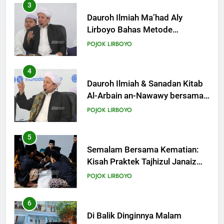
3
Dauroh Ilmiah Ma’had Aly
Lirboyo Bahas Metode
Ahlusunnah dalam
POJOK LIRBOYO
Mengaplikasikan Hadis Dhaif.
4
Dauroh Ilmiah & Sanadan Kitab
Al-Arbain an-Nawawy bersama
As-Syaikh Dr. Yasir Al-Adny
POJOK LIRBOYO
5
Semalam Bersama Kematian:
Kisah Praktek Tajhizul Janaiz
Siswa III Aliyah
POJOK LIRBOYO
6
Di Balik Dinginnya Malam