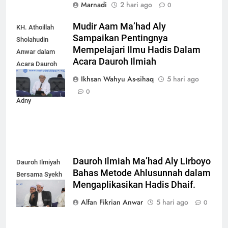
Marnadi
2 hari ago
0
Mudir Aam Ma’had Aly
KH. Athoillah
Sampaikan Pentingnya
Sholahudin
Mempelajari Ilmu Hadis Dalam
Anwar dalam
Acara Dauroh Ilmiah
Acara Dauroh
Ilmiah bersama
Ikhsan Wahyu As-sihaq
5 hari ago
Syekh Yasir Al-
0
Adny
Dauroh Ilmiah Ma’had Aly Lirboyo
Dauroh Ilmiyah
Bahas Metode Ahlusunnah dalam
Bersama Syekh
Mengaplikasikan Hadis Dhaif.
Yasir Al-Adny
Alfan Fikrian Anwar
5 hari ago
0