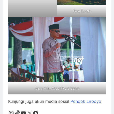
Para Santri
Agus HM. Abdul Muid Sohib
Kunjungi juga akun media sosial
Pondok Lirboyo
Instagram
TikTok
YouTube
X
Facebook