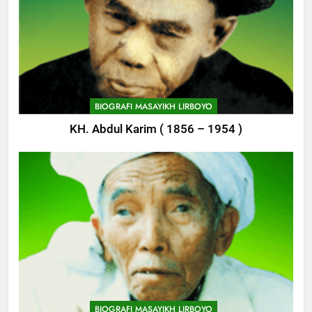
744
Himasal Semen Sumbang
BIOGRAFI MASAYIKH LIRBOYO
Pembangunan Kantor Himasal
KH. Abdul Karim ( 1856 – 1954 )
POJOK LIRBOYO
745
Delegasi MQK Kota Kediri
Menuju Probolinggo
POJOK LIRBOYO
746
Haflah Akhirussanah, Lirboyo
Gelar Pameran
BIOGRAFI MASAYIKH LIRBOYO