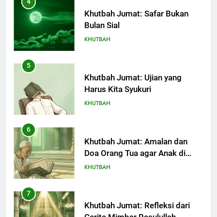
4
Khutbah Jumat: Safar Bukan
Bulan Sial
KHUTBAH
5
Khutbah Jumat: Ujian yang
Harus Kita Syukuri
KHUTBAH
6
Khutbah Jumat: Amalan dan
Doa Orang Tua agar Anak di
Pondok Pesantren Sukses Dunia
KHUTBAH
Akhirat
7
Khutbah Jumat: Refleksi dari