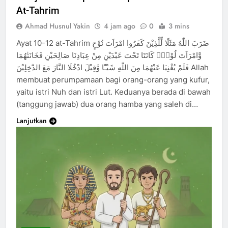
At-Tahrim
Ahmad Husnul Yakin
4 jam ago
0
3 mins
Ayat 10-12 at-Tahrim ضَرَبَ اللّٰهُ مَثَلًا لِّلَّذِيْنَ كَفَرُوا امْرَاَتَ نُوْحٍ
وَّامْرَاَتَ لُوْطٍۗ كَانَتَا تَحْتَ عَبْدَيْنِ مِنْ عِبَادِنَا صَالِحَيْنِ فَخَانَتٰهُمَا
فَلَمْ يُغْنِيَا عَنْهُمَا مِنَ اللّٰهِ شَيْـًٔا وَّقِيْلَ ادْخُلَا النَّارَ مَعَ الدّٰخِلِيْنَ Allah
membuat perumpamaan bagi orang-orang yang kufur,
yaitu istri Nuh dan istri Lut. Keduanya berada di bawah
(tanggung jawab) dua orang hamba yang saleh di…
Lanjutkan