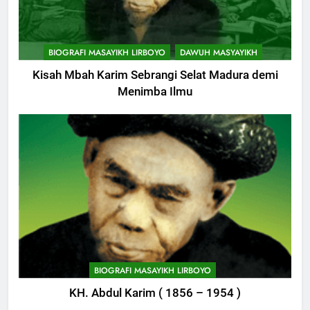
11
Khutbah: Keistimewaan Hari
BIOGRAFI MASAYIKH LIRBOYO
DAWUH MASYAYIKH
Jumat
Kisah Mbah Karim Sebrangi Selat Madura demi
KHUTBAH
Menimba Ilmu
12
Khutbah Jumat: Memetik
Ranumnya Buah Ketakwaan
KHUTBAH
13
Khutbah Jum’at: Lisanmu,
Keselamatanmu
748
KHUTBAH
Himasal Semen Sumbang
BIOGRAFI MASAYIKH LIRBOYO
Pembangunan Kantor Himasal
KH. Abdul Karim ( 1856 – 1954 )
14
POJOK LIRBOYO