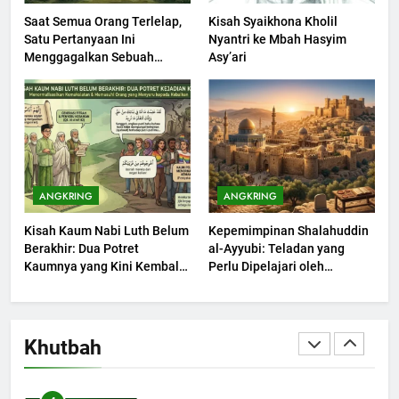
KHUTBAH
Saat Semua Orang Terlelap,
Kisah Syaikhona Kholil
Satu Pertanyaan Ini
Nyantri ke Mbah Hasyim
1
Menggagalkan Sebuah
Asy’ari
Khutbah Jumat: Mengapa Orang
Maksiat
Dengki Tak Akan Pernah
Berjaya?
KHUTBAH
2
Khutbah Jumat: Melihat
ANGKRING
ANGKRING
Limpahan Nikmat Allah
Kisah Kaum Nabi Luth Belum
Kepemimpinan Shalahuddin
KHUTBAH
Berakhir: Dua Potret
al-Ayyubi: Teladan yang
Kaumnya yang Kini Kembali
Perlu Dipelajari oleh
Terjadi
3
Pemimpin Zaman Sekarang
(2)
Khutbah Jumat: Ketaatan,
Kebaikan dan Pengaruhnya
Khutbah
dalam Jiwa Manusia
KHUTBAH