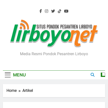
Skip
to
content
Lirboyo.net
Media Resmi Pondok Pesantren Lirboyo
MENU
Home
Artikel