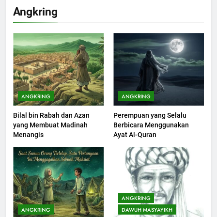
Khutbah Idul Fitri di Rumah
Angkring
KHUTBAH
201
Khutbah jumat: Sejarah
Seebagai Pembangkit Jiwa
KHUTBAH
ANGKRING
ANGKRING
Bilal bin Rabah dan Azan
Perempuan yang Selalu
202
yang Membuat Madinah
Berbicara Menggunakan
Khutbah Jumat : Supaya Amal
Menangis
Ayat Al-Quran
Bisa Diterima
KHUTBAH
203
Khutbah Jumat: Bulan
ANGKRING
Muharram Bulan Bersejarah
ANGKRING
DAWUH MASYAYIKH