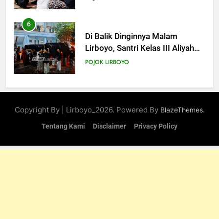
6
Di Balik Dinginnya Malam
Lirboyo, Santri Kelas III Aliyah
Belajar Praktik Tajhizul Janaiz
POJOK LIRBOYO
7
Praktik Tajhizul Jana’iz di
Copyright By | Lirboyo_2026. Powered By
.
BlazeThemes
Lirboyo, Bekali Santri dengan
Keterampilan Merawat Jenazah
Tentang Kami
Disclaimer
Privacy Policy
POJOK LIRBOYO
8
Ujian Al-Qur’an dan
Muhafadzhoh Hadist Pondok
Lirboyo
POJOK LIRBOYO
9