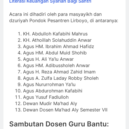
Literasi Keuangan Syariah Bagi Santri
Acara ini dihadiri oleh para masyayikh dan
dzuriyah Pondok Pesantren Lirboyo, di antaranya:
KH. Abdulloh Kafabihi Mahrus
KH. Athoillah Solahuddin Anwar
Agus HM. Ibrahim Ahmad Hafidz
Agus HM. Abdul Muid Shohib
Agus H. Ali Ya’lu Anwar
Agus HM. Adibussholeh Anwar
Agus H. Reza Ahmad Zahid Imam
Agus A. Zulfa Laday Robby Sholeh
Agus Nururrohman Ya’lu
Agus Abdurohman Kafabihi
Agus Yusuf Fadlulloh
Dewan Mudir Ma’had Aly
Dewan Dosen Ma’had Aly Semester VII
Sambutan Dosen Guru Bantu: