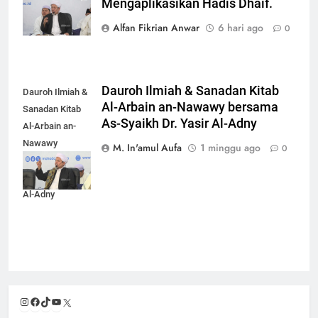
Mengaplikasikan Hadis Dhaif.
Yasir Al-Adny
Alfan Fikrian Anwar
6 hari ago
0
Dauroh Ilmiah & Sanadan Kitab
Dauroh Ilmiah &
Al-Arbain an-Nawawy bersama
Sanadan Kitab
As-Syaikh Dr. Yasir Al-Adny
Al-Arbain an-
Nawawy
M. In'amul Aufa
1 minggu ago
0
bersama As-
Syaikh Dr. Yasir
Al-Adny
Instagram
Facebook
TikTok
YouTube
X