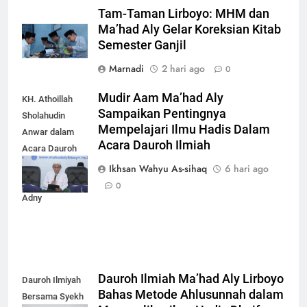
Tam-Taman Lirboyo: MHM dan
Ma’had Aly Gelar Koreksian Kitab
Semester Ganjil
Marnadi
2 hari ago
0
Mudir Aam Ma’had Aly
KH. Athoillah
Sampaikan Pentingnya
Sholahudin
Mempelajari Ilmu Hadis Dalam
Anwar dalam
Acara Dauroh Ilmiah
Acara Dauroh
Ilmiah bersama
Ikhsan Wahyu As-sihaq
6 hari ago
Syekh Yasir Al-
0
Adny
Dauroh Ilmiah Ma’had Aly Lirboyo
Dauroh Ilmiyah
Bahas Metode Ahlusunnah dalam
Bersama Syekh