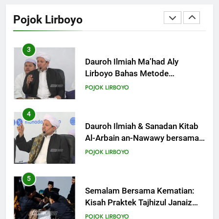
Sampaikan Pentingnya
Pojok Lirboyo
Mempelajari Ilmu Hadis Dalam
POJOK LIRBOYO
Acara Dauroh Ilmiah
3
Dauroh Ilmiah Ma’had Aly
Lirboyo Bahas Metode
Ahlusunnah dalam
POJOK LIRBOYO
Mengaplikasikan Hadis Dhaif.
4
Dauroh Ilmiah & Sanadan Kitab
Al-Arbain an-Nawawy bersama
As-Syaikh Dr. Yasir Al-Adny
POJOK LIRBOYO
5
Semalam Bersama Kematian:
Kisah Praktek Tajhizul Janaiz
Siswa III Aliyah
POJOK LIRBOYO