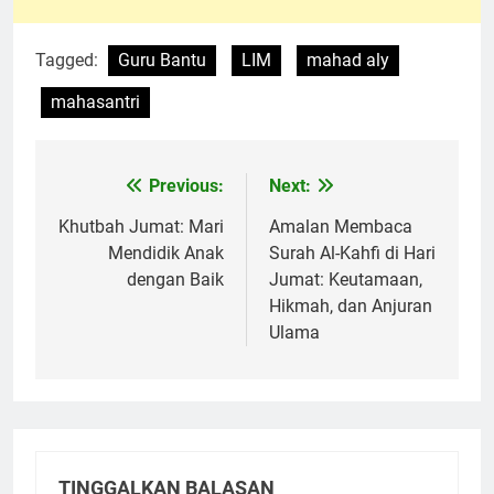
Tagged:
Guru Bantu
LIM
mahad aly
mahasantri
Previous:
Next:
Navigasi
pos
Khutbah Jumat: Mari
Amalan Membaca
Mendidik Anak
Surah Al-Kahfi di Hari
dengan Baik
Jumat: Keutamaan,
Hikmah, dan Anjuran
Ulama
TINGGALKAN BALASAN