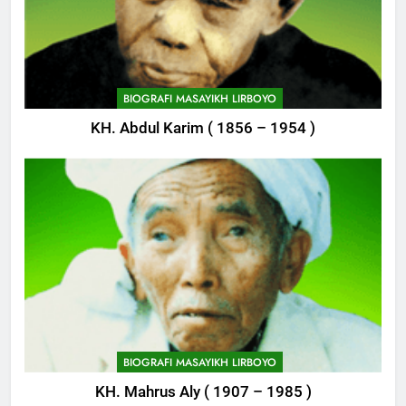
BIOGRAFI MASAYIKH LIRBOYO
KH. Abdul Karim ( 1856 – 1954 )
747
Himasal Semen Sumbang
Pembangunan Kantor Himasal
POJOK LIRBOYO
748
Delegasi MQK Kota Kediri
Menuju Probolinggo
BIOGRAFI MASAYIKH LIRBOYO
POJOK LIRBOYO
KH. Mahrus Aly ( 1907 – 1985 )