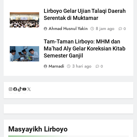
Lirboyo Gelar Ujian Talaqi Daerah
Serentak di Muktamar
Ahmad Husnul Yakin
8 jam ago
0
Tam-Taman Lirboyo: MHM dan
Ma’had Aly Gelar Koreksian Kitab
Semester Ganjil
Marnadi
3 hari ago
0
Instagram
Facebook
TikTok
YouTube
X
Masyayikh Lirboyo