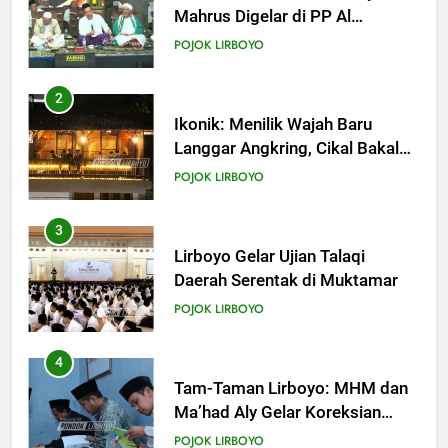
Langgar Angkring, Cikal Bakal
Ponpes Lirboyo yang Selesai
POJOK LIRBOYO
Direvitalisasi
3
Lirboyo Gelar Ujian Talaqi
Daerah Serentak di Muktamar
POJOK LIRBOYO
4
Tam-Taman Lirboyo: MHM dan
Ma’had Aly Gelar Koreksian
Kitab Semester Ganjil
POJOK LIRBOYO
5
Mudir Aam Ma’had Aly
Sampaikan Pentingnya
Mempelajari Ilmu Hadis Dalam
POJOK LIRBOYO