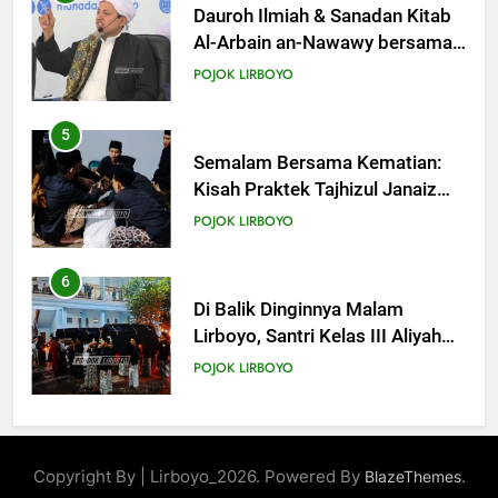
Dauroh Ilmiah & Sanadan Kitab
Al-Arbain an-Nawawy bersama
As-Syaikh Dr. Yasir Al-Adny
POJOK LIRBOYO
5
Semalam Bersama Kematian:
Kisah Praktek Tajhizul Janaiz
Siswa III Aliyah
POJOK LIRBOYO
6
Di Balik Dinginnya Malam
Lirboyo, Santri Kelas III Aliyah
Belajar Praktik Tajhizul Janaiz
POJOK LIRBOYO
7
Praktik Tajhizul Jana’iz di
Copyright By | Lirboyo_2026. Powered By
.
BlazeThemes
Lirboyo, Bekali Santri dengan