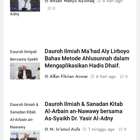
Ikhsan Wahyu As-sihaq
6 hari ago
Syekh Yasir Al-
0
Adny
Dauroh Ilmiah Ma’had Aly Lirboyo
Dauroh Ilmiyah
Bahas Metode Ahlusunnah dalam
Bersama Syekh
Mengaplikasikan Hadis Dhaif.
Yasir Al-Adny
Alfan Fikrian Anwar
6 hari ago
0
Dauroh Ilmiah & Sanadan Kitab
Dauroh Ilmiah &
Al-Arbain an-Nawawy bersama
Sanadan Kitab
As-Syaikh Dr. Yasir Al-Adny
Al-Arbain an-
Nawawy
M. In'amul Aufa
1 minggu ago
0
bersama As-