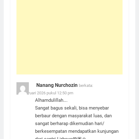
Nanang Nurchozin
berkata:
18 Februari 2026 pukul 12:50 pm
Alhamdulillah….
Sangat bagus sekali, bisa menyebar
berbaur dengan masyarakat luas, dan
sangat berharap dikemudian hari/
berkesempatan mendapatkan kunjungan
dari santri Lirboyo🤲🏽🙏