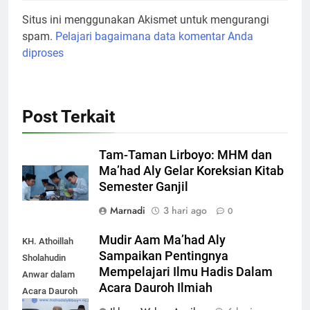
Situs ini menggunakan Akismet untuk mengurangi
spam.
Pelajari bagaimana data komentar Anda
diproses
Post Terkait
Tam-Taman Lirboyo: MHM dan
Ma’had Aly Gelar Koreksian Kitab
Semester Ganjil
Marnadi
3 hari ago
0
Mudir Aam Ma’had Aly
KH. Athoillah
Sampaikan Pentingnya
Sholahudin
Mempelajari Ilmu Hadis Dalam
Anwar dalam
Acara Dauroh Ilmiah
Acara Dauroh
Ilmiah bersama