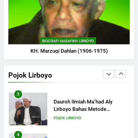
1
Tam-Taman Lirboyo: MHM dan
Ma’had Aly Gelar Koreksian
Kitab Semester Ganjil
POJOK LIRBOYO
BIOGRAFI MASAYIKH LIRBOYO
KH. Marzuqi Dahlan (1906-1975)
2
Mudir Aam Ma’had Aly
Sampaikan Pentingnya
Pojok Lirboyo
Mempelajari Ilmu Hadis Dalam
POJOK LIRBOYO
Acara Dauroh Ilmiah
3
Dauroh Ilmiah Ma’had Aly
Lirboyo Bahas Metode
Ahlusunnah dalam
POJOK LIRBOYO
Mengaplikasikan Hadis Dhaif.
4