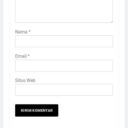
Nama
*
Email
*
Situs Web