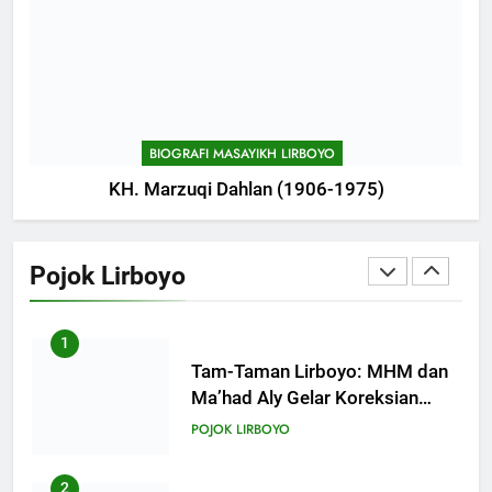
746
Haflah Akhirussanah, Lirboyo
Gelar Pameran
POJOK LIRBOYO
BIOGRAFI MASAYIKH LIRBOYO
KH. Marzuqi Dahlan (1906-1975)
747
Silaturahi dan Istighosah
Bersama Kapolda Jawa Timur
Pojok Lirboyo
POJOK LIRBOYO
1
Tam-Taman Lirboyo: MHM dan
Ma’had Aly Gelar Koreksian
Kitab Semester Ganjil
POJOK LIRBOYO
2