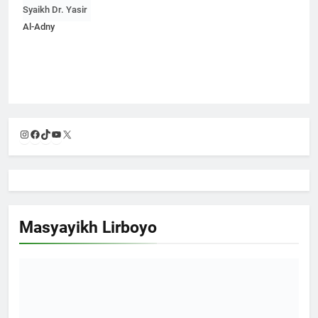
Syaikh Dr. Yasir
Al-Adny
Instagram
Facebook
TikTok
YouTube
X
Masyayikh Lirboyo