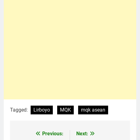
Tagged:
Lirboyo
MQK
mqk asean
Previous:
Next:
Navigasi