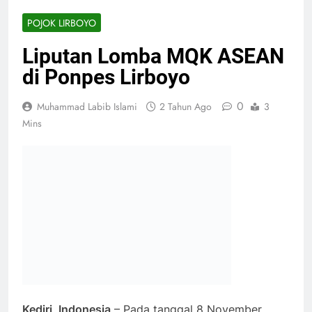
POJOK LIRBOYO
Liputan Lomba MQK ASEAN
di Ponpes Lirboyo
0
Muhammad Labib Islami
2 Tahun Ago
3
Mins
Kediri, Indonesia
– Pada tanggal 8 November