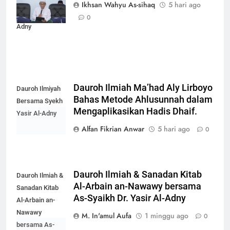
Ilmiah bersama
Ikhsan Wahyu As-sihaq
5 hari ago
Syekh Yasir Al-
0
Adny
Dauroh Ilmiah Ma’had Aly Lirboyo
Dauroh Ilmiyah
Bahas Metode Ahlusunnah dalam
Bersama Syekh
Mengaplikasikan Hadis Dhaif.
Yasir Al-Adny
Alfan Fikrian Anwar
5 hari ago
0
Dauroh Ilmiah & Sanadan Kitab
Dauroh Ilmiah &
Al-Arbain an-Nawawy bersama
Sanadan Kitab
As-Syaikh Dr. Yasir Al-Adny
Al-Arbain an-
Nawawy
M. In'amul Aufa
1 minggu ago
0
bersama As-