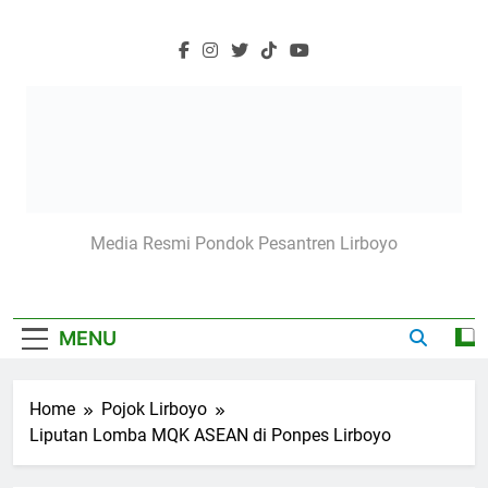
Skip
to
content
Lirboyo.net
Media Resmi Pondok Pesantren Lirboyo
MENU
Home
Pojok Lirboyo
Liputan Lomba MQK ASEAN di Ponpes Lirboyo