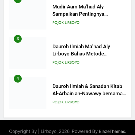
Mudir Aam Ma’had Aly
Sampaikan Pentingnya
Mempelajari Ilmu Hadis Dalam
POJOK LIRBOYO
Acara Dauroh Ilmiah
3
Dauroh Ilmiah Ma’had Aly
Lirboyo Bahas Metode
Ahlusunnah dalam
POJOK LIRBOYO
Mengaplikasikan Hadis Dhaif.
4
Dauroh Ilmiah & Sanadan Kitab
Al-Arbain an-Nawawy bersama
As-Syaikh Dr. Yasir Al-Adny
POJOK LIRBOYO
5
Semalam Bersama Kematian:
Copyright By | Lirboyo_2026. Powered By
.
BlazeThemes
Kisah Praktek Tajhizul Janaiz