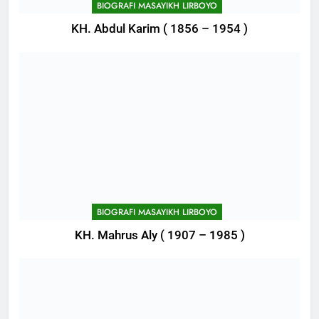
BIOGRAFI MASAYIKH LIRBOYO
KH. Abdul Karim ( 1856 – 1954 )
744
Himasal Semen Sumbang
Pembangunan Kantor Himasal
BIOGRAFI MASAYIKH LIRBOYO
POJOK LIRBOYO
KH. Mahrus Aly ( 1907 – 1985 )
745
Delegasi MQK Kota Kediri
Menuju Probolinggo
POJOK LIRBOYO