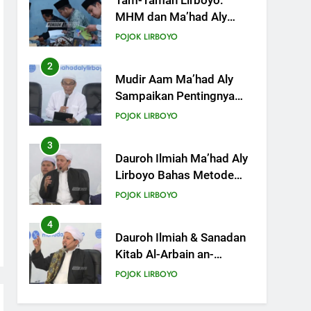
Mudir Aam Ma’had Aly
Sampaikan Pentingnya
Mempelajari Ilmu Hadis
POJOK LIRBOYO
Dalam Acara Dauroh
Ilmiah
3
Dauroh Ilmiah Ma’had Aly
Lirboyo Bahas Metode
Ahlusunnah dalam
POJOK LIRBOYO
Mengaplikasikan Hadis
Dhaif.
4
Dauroh Ilmiah & Sanadan
Kitab Al-Arbain an-
Nawawy bersama As-
POJOK LIRBOYO
Syaikh Dr. Yasir Al-Adny
5
Semalam Bersama
Kematian: Kisah Praktek
Tajhizul Janaiz Siswa III
POJOK LIRBOYO
Aliyah
6