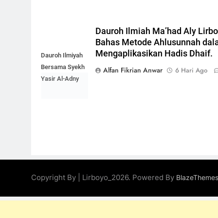
Dauroh Ilmiah Ma’had Aly Lirb
Bahas Metode Ahlusunnah da
Mengaplikasikan Hadis Dhaif.
Dauroh Ilmiyah
Bersama Syekh
Alfan Fikrian Anwar
6 Hari Ago
Yasir Al-Adny
Copyright By | Lirboyo_2026. Powered By
BlazeTheme