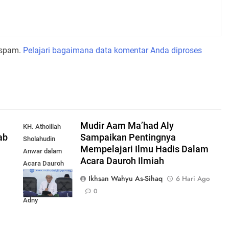
 spam.
Pelajari bagaimana data komentar Anda diproses
Mudir Aam Ma’had Aly
KH. Athoillah
ab
Sampaikan Pentingnya
Sholahudin
Mempelajari Ilmu Hadis Dalam
Anwar dalam
Acara Dauroh Ilmiah
Acara Dauroh
Ilmiah bersama
Ikhsan Wahyu As-Sihaq
6 Hari Ago
Syekh Yasir Al-
0
Adny