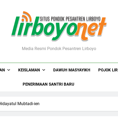
boyo.net
Media Resmi Pondok Pesantren Lirboyo
KAN
KEISLAMAN
DAWUH MASYAYIKH
POJOK LI
PENERIMAAN SANTRI BARU
Hidayatul Mubtadi-ien