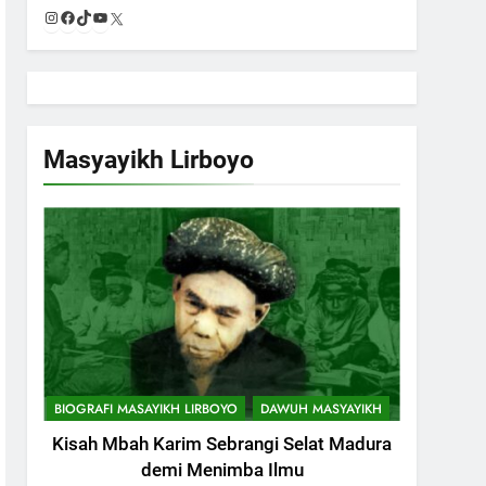
Instagram
Facebook
TikTok
YouTube
X
Masyayikh Lirboyo
BIOGRAFI MASAYIKH LIRBOYO
DAWUH MASYAYIKH
Kisah Mbah Karim Sebrangi Selat Madura
demi Menimba Ilmu