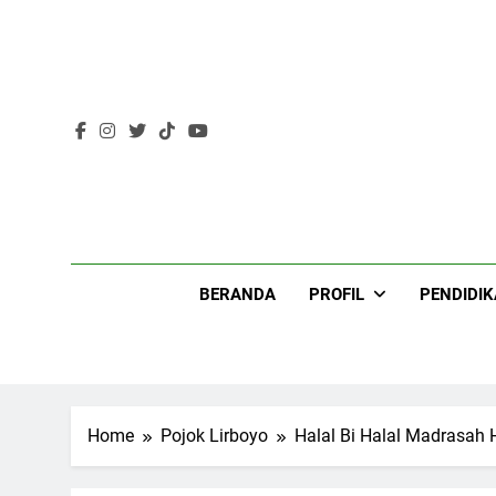
Skip
to
content
Lir
BERANDA
PROFIL
PENDIDI
Home
Pojok Lirboyo
Halal Bi Halal Madrasah 