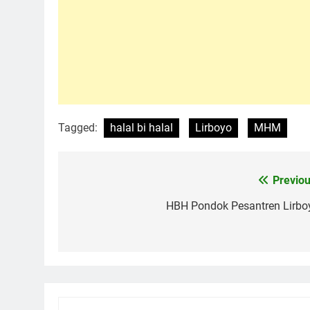
Tagged:
halal bi halal
Lirboyo
MHM
Previou
Navigasi
pos
HBH Pondok Pesantren Lirbo