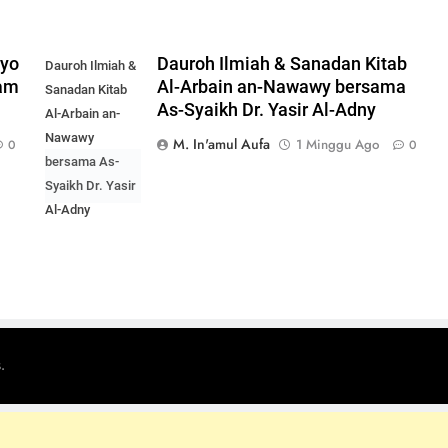
oyo
Dauroh Ilmiah & Sanadan Kitab
Dauroh Ilmiah &
lam
Al-Arbain an-Nawawy bersama
Sanadan Kitab
As-Syaikh Dr. Yasir Al-Adny
Al-Arbain an-
Nawawy
M. In'amul Aufa
1 Minggu Ago
0
0
bersama As-
Syaikh Dr. Yasir
Al-Adny
.
s