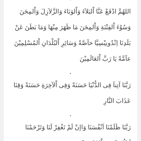
اللهُمَّ ادْفَعْ عَنَّا اْلبَلاَءَ وَاْلوَبَاءَ وَالزَّلاَزِلَ وَاْلمِحَنَ
وَسُوْءَ اْلفِتْنَةِ وَاْلمِحَنَ مَا ظَهَرَ مِنْهَا وَمَا بَطَنَ عَنْ
بَلَدِنَا اِنْدُونِيْسِيَّا خآصَّةً وَسَائِرِ اْلبُلْدَانِ اْلمُسْلِمِيْنَ
عآمَّةً يَا رَبَّ اْلعَالَمِيْنَ
.
رَبَّنَا آتِناَ فِى الدُّنْيَا حَسَنَةً وَفِى اْلآخِرَةِ حَسَنَةً وَقِنَا
عَذَابَ النَّارِ
.
رَبَّنَا ظَلَمْنَا اَنْفُسَنَا وَاإنْ لَمْ تَغْفِرْ لَنَا وَتَرْحَمْنَا