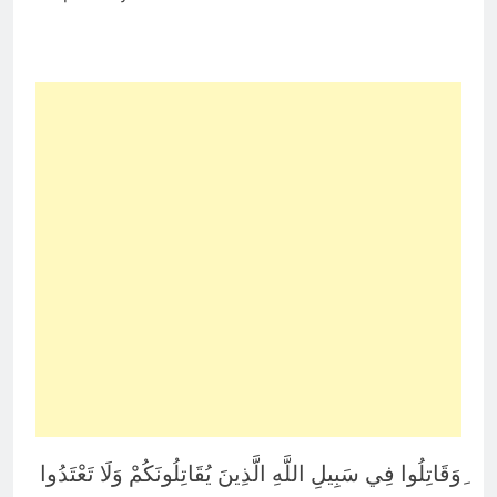
ِوَقَاتِلُوا فِي سَبِيلِ اللَّهِ الَّذِينَ يُقَاتِلُونَكُمْ وَلَا تَعْتَدُوا