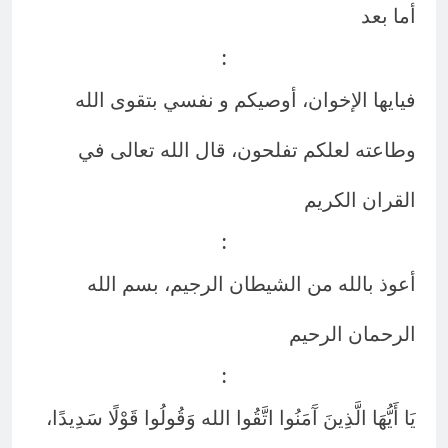
أما بعد
:
فيايها الإخوان، أوصيكم و نفسي بتقوى الله
وطاعته لعلكم تفلحون، قال الله تعالى في
القران الكريم
:
أعوذ بالله من الشيطان الرجيم، بسم الله
الرحمان الرحيم
:
يَا أَيُّهَا الَّذِينَ آَمَنُوا اتَّقُوا الله وَقُولُوا قَوْلًا سَدِيدًا،