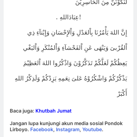
لَنَكُوْنَنَّ مِنَ اْلخَاسِرِيْنَ
.
!
عِبَادَاللهِ
إِنَّ اللهَ يَأْمُرُنَا بِاْلعَدْلِ وَاْلإِحْسَانِ وَإِيْتآءِ ذِي
اْلقُرْبىَ وَيَنْهَى عَنِ اْلفَحْشآءِ وَاْلمُنْكَرِ وَاْلبَغْي
يَعِظُكُمْ لَعَلَّكُمْ تَذَكَّرُوْنَ وَاذْكُرُوا اللهَ اْلعَظِيْمَ
يَذْكُرْكُمْ وَاشْكُرُوْهُ عَلىَ نِعَمِهِ يَزِدْكُمْ وَلَذِكْرُ اللهِ
أَكْبَرْ
Baca juga:
Khutbah Jumat
Jangan lupa kunjungi akun media sosial Pondok
Lirboyo.
Facebook
,
Instagram
,
Youtube
.