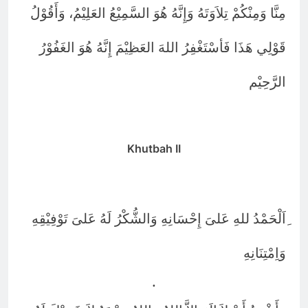
مِنَّا وَمِنْكُمْ تِلاَوَتَهُ وَإِنَّهُ هُوَ السَّمِيْعُ العَلِيْمُ، وَأَقُوْلُ
قَوْلِي هَذَا فَأسْتَغْفِرُ اللهَ العَظِيْمَ إِنَّهُ هُوَ الغَفُوْرُ
الرَّحِيْم
Khutbah II
ِاَلْحَمْدُ للهِ عَلىَ إِحْسَانِهِ وَالشُّكْرُ لَهُ عَلىَ تَوْفِيْقِهِ
وَاِمْتِنَانِهِ
.