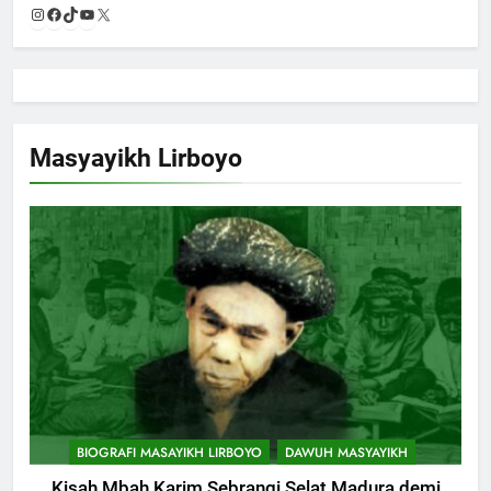
Instagram
Facebook
TikTok
YouTube
X
Masyayikh Lirboyo
BIOGRAFI MASAYIKH LIRBOYO
DAWUH MASYAYIKH
Kisah Mbah Karim Sebrangi Selat Madura demi