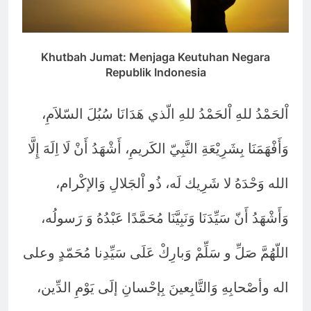
Khutbah Jumat: Menjaga Keutuhan Negara
Republik Indonesia
اْلحَمْدُ للهِ اْلحَمْدُ للهِ الّذي هَدَانَا سُبُلَ السّلاَمِ،
وَأَفْهَمَنَا بِشَرِيْعَةِ النَّبِيّ الكَريمِ، أَشْهَدُ أَنْ لَا اِلَهَ إِلَّا
الله وَحْدَهُ لا شَرِيك لَه، ذُو اْلجَلالِ وَالإكْرام،
وَأَشْهَدُ أَنّ سَيِّدَنَا وَنَبِيَّنَا مُحَمَّدًا عَبْدُهُ وَ رَسولُه،
اللّهُمَّ صَلِّ و سَلِّمْ وَبارِكْ عَلَى سَيِّدِنا مُحَمّدٍ وعلى
اله وأصْحابِهِ وَالتَّابِعينَ بِإحْسانِ إلَى يَوْمِ الدِّين،