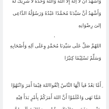
وَأَشْهَدُ أَنْ لاَ اِلَهَ إِلاَّ اللهُ وَاللهُ وَحْدَهُ لاَ شَرِيْكَ لَهُ
وَأَشْهَدُ أنَّ سَيِّدَنَا مُحَمَّدًا عَبْدُهُ وَرَسُوْلُهُ الدَّاعِى
إلىَ رِضْوَانِهِ
.
اللهُمَّ صَلِّ عَلَى سَيِّدِنَا مُحَمَّدٍ وِعَلَى اَلِهِ وَأَصْحَابِهِ
وَسَلِّمْ تَسْلِيْمًا كِثيْرًا
ِأَمَّا بَعْدُ فَياَ اَيُّهَا النَّاسُ اِتَّقُوااللهَ فِيْمَا أَمَرَ وَانْتَهُوْا
عَمَّا نَهَى وَاعْلَمُوْا أَنَّ اللهَ أَمَرَكُمْ بِأَمْرٍ بَدَأَ فِيْهِ