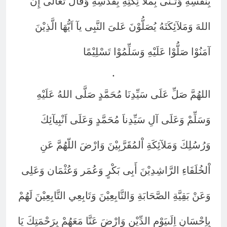
بِنَفْسِهِ وَثَـنَى بِمَلآ ئِكَتِهِ بِقُدْسِهِ وَقَالَ تَعاَلَى إِنَّ
اللهَ وَمَلآئِكَتَهُ يُصَلُّوْنَ عَلىَ النَّبِى يآ اَيُّهَا الَّذِيْنَ
آمَنُوْا صَلُّوْا عَلَيْهِ وَسَلِّمُوْا تَسْلِيْمًا
.
اللهُمَّ صَلِّ عَلَى سَيِّدِنَا مُحَمَّدٍ صَلَّى اللهُ عَلَيْهِ
وَسَلِّمْ وَعَلَى آلِ سَيِّدِناَ مُحَمَّدٍ وَعَلَى اَنْبِيآئِكَ
وَرُسُلِكَ وَمَلآئِكَةِ اْلمُقَرَّبِيْنَ وَارْضَ اللّهُمَّ عَنِ
اْلخُلَفَاءِ الرَّاشِدِيْنَ أَبِى بَكْرٍ وَعُمَر وَعُثْمَان وَعَلِى
وَعَنْ بَقِيَّةِ الصَّحَابَةِ وَالتَّابِعِيْنَ وَتَابِعِي التَّابِعِيْنَ لَهُمْ
بِاِحْسَانٍ اِلَىيَوْمِ الدِّيْنِ وَارْضَ عَنَّا مَعَهُمْ بِرَحْمَتِكَ يَا