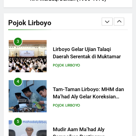
2
Ikonik: Menilik Wajah Baru
Langgar Angkring, Cikal Bakal
Pojok Lirboyo
Ponpes Lirboyo yang Selesai
POJOK LIRBOYO
Direvitalisasi
3
Lirboyo Gelar Ujian Talaqi
Daerah Serentak di Muktamar
POJOK LIRBOYO
4
Tam-Taman Lirboyo: MHM dan
Ma’had Aly Gelar Koreksian
Kitab Semester Ganjil
POJOK LIRBOYO
5
Mudir Aam Ma’had Aly