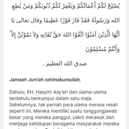
يُصْلِحْ لَكُمْ أَعْمَالَكُمْ وَيَغْفِرْ لَكُمْ ذُنُوبَكُمْ وَمَنْ يُطِعِ
الله وَرَسُولَهُ فَقَدْ فَازَ فَوْزًا عَظِيمًا وقال تعالى يَا
اَيُّهَا الَّذِيْنَ آمَنُوْا اتَّقُوْا اللهَ حَقَّ تُقَاتِهِ وَلاَ تَمُوْتُنَّ إِلاَّ
وَأَنْتُمْ مُسْلِمُوْنَ
.
صدق الله العظيم
Jamaah Jum’ah rahimakumullah,
Dahulu, KH. Hasyim Asy’ari dan ulama-ulama
terdahulu berkumpul dalam satu meja.
Sebelumnya, tak pernah para ulama merasa resah
seperti ini. Mereka memiliki suatu tanggungjawab
besar yang mereka panggul, yakni merawat dan
menjaga kehidupan beragama masyarakat mereka