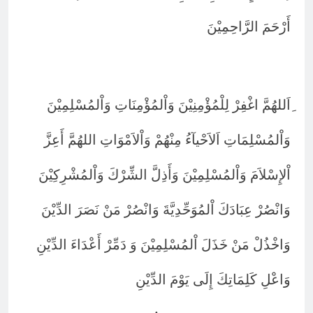
أَرْحَمَ الرَّاحِمِيْنَ
ِاَللهُمَّ اغْفِرْ لِلْمُؤْمِنِيْنَ وَاْلمُؤْمِنَاتِ وَاْلمُسْلِمِيْنَ
وَاْلمُسْلِمَاتِ اَلاَحْيآءُ مِنْهُمْ وَاْلاَمْوَاتِ اللهُمَّ أَعِزَّ
اْلإِسْلاَمَ وَاْلمُسْلِمِيْنَ وَأَذِلَّ الشِّرْكَ وَاْلمُشْرِكِيْنَ
وَانْصُرْ عِبَادَكَ اْلمُوَحِّدِيَّةَ وَانْصُرْ مَنْ نَصَرَ الدِّيْنَ
وَاخْذُلْ مَنْ خَذَلَ اْلمُسْلِمِيْنَ وَ دَمِّرْ أَعْدَاءَ الدِّيْنِ
وَاعْلِ كَلِمَاتِكَ إِلَى يَوْمَ الدِّيْنِ
.