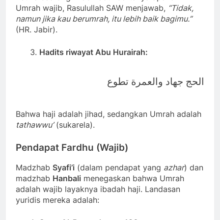
Umrah wajib, Rasulullah SAW menjawab,
“Tidak,
namun jika kau berumrah, itu lebih baik bagimu.”
(HR. Jabir).
Hadits riwayat Abu Hurairah:
الحج جهاد والعمرة تطوع
Bahwa haji adalah jihad, sedangkan Umrah adalah
tathawwu’
(sukarela).
Pendapat Fardhu (Wajib)
Madzhab
Syafi’i
(dalam pendapat yang
azhar
) dan
madzhab
Hanbali
menegaskan bahwa Umrah
adalah wajib layaknya ibadah haji. Landasan
yuridis mereka adalah: