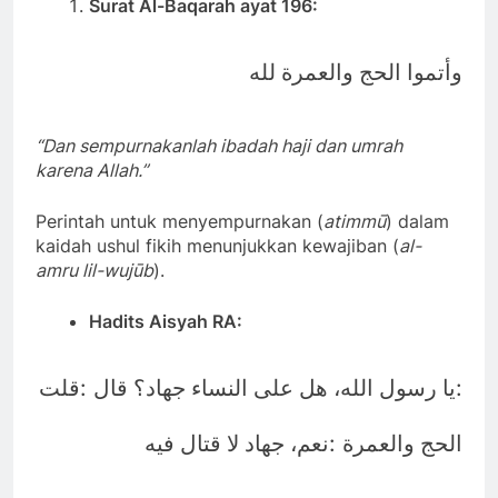
Surat Al-Baqarah ayat 196:
وأتموا الحج والعمرة لله
“Dan sempurnakanlah ibadah haji dan umrah
karena Allah.”
Perintah untuk menyempurnakan (
atimmū
) dalam
kaidah ushul fikih menunjukkan kewajiban (
al-
amru lil-wujūb
).
Hadits Aisyah RA:
:
:
يا رسول الله، هل على النساء جهاد؟ قال
قلت
:
الحج والعمرة
نعم، جهاد لا قتال فيه