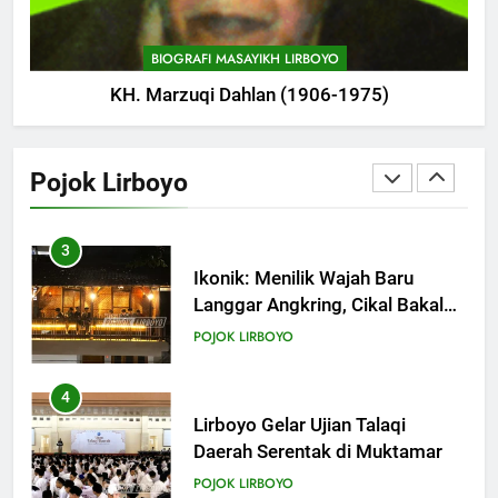
Almaghfurlah KH. M. Abdul Aziz
Manshur
POJOK LIRBOYO
BIOGRAFI MASAYIKH LIRBOYO
KH. Marzuqi Dahlan (1906-1975)
2
Haul ke-15 KH. Imam Yahya
Mahrus Digelar di PP Al
Pojok Lirboyo
Mahrusiyah III Kediri
POJOK LIRBOYO
3
Ikonik: Menilik Wajah Baru
Langgar Angkring, Cikal Bakal
Ponpes Lirboyo yang Selesai
POJOK LIRBOYO
Direvitalisasi
4
Lirboyo Gelar Ujian Talaqi
Daerah Serentak di Muktamar
POJOK LIRBOYO