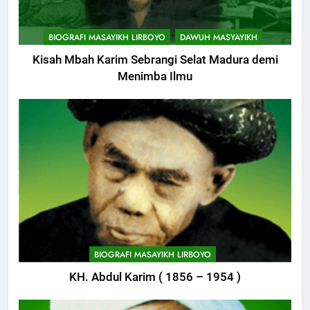
BIOGRAFI MASAYIKH LIRBOYO
DAWUH MASYAYIKH
Kisah Mbah Karim Sebrangi Selat Madura demi
Menimba Ilmu
748
Himasal Semen Sumbang
BIOGRAFI MASAYIKH LIRBOYO
Pembangunan Kantor Himasal
KH. Abdul Karim ( 1856 – 1954 )
POJOK LIRBOYO