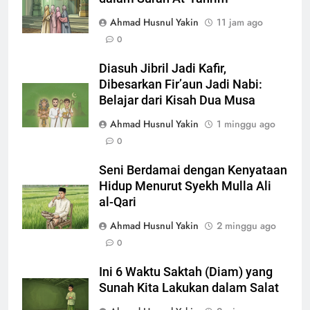
Ahmad Husnul Yakin
11 jam ago
0
Diasuh Jibril Jadi Kafir,
Dibesarkan Fir’aun Jadi Nabi:
Belajar dari Kisah Dua Musa
Ahmad Husnul Yakin
1 minggu ago
0
Seni Berdamai dengan Kenyataan
Hidup Menurut Syekh Mulla Ali
al-Qari
Ahmad Husnul Yakin
2 minggu ago
0
Ini 6 Waktu Saktah (Diam) yang
Sunah Kita Lakukan dalam Salat