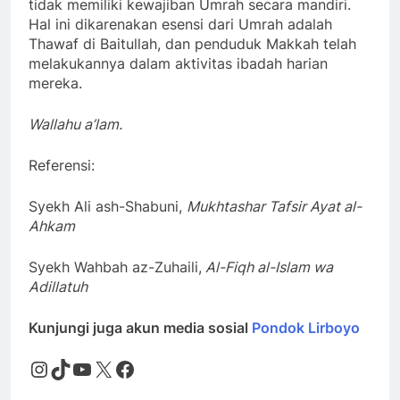
tidak memiliki kewajiban Umrah secara mandiri.
Hal ini dikarenakan esensi dari Umrah adalah
Thawaf di Baitullah, dan penduduk Makkah telah
melakukannya dalam aktivitas ibadah harian
mereka.
Wallahu a’lam.
Referensi:
Syekh Ali ash-Shabuni,
Mukhtashar Tafsir Ayat al-
Ahkam
Syekh Wahbah az-Zuhaili,
Al-Fiqh al-Islam wa
Adillatuh
Kunjungi juga akun media sosial
Pondok Lirboyo
Instagram
TikTok
YouTube
X
Facebook