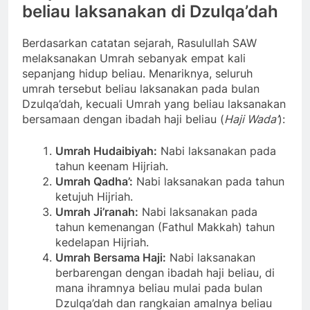
beliau laksanakan di Dzulqa’dah
Berdasarkan catatan sejarah, Rasulullah SAW
melaksanakan Umrah sebanyak empat kali
sepanjang hidup beliau. Menariknya, seluruh
umrah tersebut beliau laksanakan pada bulan
Dzulqa’dah, kecuali Umrah yang beliau laksanakan
bersamaan dengan ibadah haji beliau (
Haji Wada’
):
Umrah Hudaibiyah:
Nabi laksanakan pada
tahun keenam Hijriah.
Umrah Qadha’:
Nabi laksanakan pada tahun
ketujuh Hijriah.
Umrah Ji’ranah:
Nabi laksanakan pada
tahun kemenangan (Fathul Makkah) tahun
kedelapan Hijriah.
Umrah Bersama Haji:
Nabi laksanakan
berbarengan dengan ibadah haji beliau, di
mana ihramnya beliau mulai pada bulan
Dzulqa’dah dan rangkaian amalnya beliau