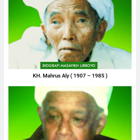
749
Delegasi MQK Kota Kediri
Menuju Probolinggo
POJOK LIRBOYO
750
Haflah Akhirussanah, Lirboyo
Gelar Pameran
BIOGRAFI MASAYIKH LIRBOYO
POJOK LIRBOYO
KH. Mahrus Aly ( 1907 – 1985 )
751
Silaturahi dan Istighosah
Bersama Kapolda Jawa Timur
POJOK LIRBOYO
1
Haul Ke-11 Almarhum