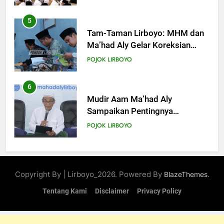
5
Tam-Taman Lirboyo: MHM dan
Ma’had Aly Gelar Koreksian
Kitab Semester Ganjil
POJOK LIRBOYO
6
Mudir Aam Ma’had Aly
Sampaikan Pentingnya
Mempelajari Ilmu Hadis Dalam
POJOK LIRBOYO
Acara Dauroh Ilmiah
7
Dauroh Ilmiah Ma’had Aly
Copyright By | Lirboyo_2026. Powered By
.
BlazeThemes
Lirboyo Bahas Metode
Ahlusunnah dalam
Tentang Kami
Disclaimer
Privacy Policy
POJOK LIRBOYO
Mengaplikasikan Hadis Dhaif.
8