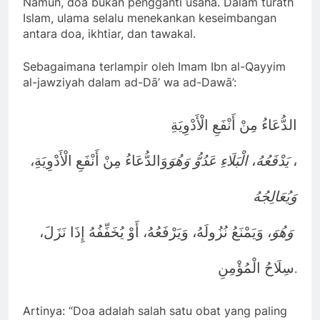
Namun, doa bukan pengganti usaha. Dalam turath
Islam, ulama selalu menekankan keseimbangan
antara doa, ikhtiar, dan tawakal.
Sebagaimana terlampir oleh Imam Ibn al-Qayyim
al-jawziyah dalam ad-Dā’ wa ad-Dawā’:
الدُّعَاءُ مِنْ أَنْفَعِ الْأَدْوِيَةِ
وَالدُّعَاءُ مِنْ أَنْفَعِ الْأَدْوِيَةِ،
وَهُوَ
عَدُوُّ
الْبَلَاءِ
،
يَدْفَعُهُ
،
وَيُعَالِجُهُ
وَهُوَ
، وَيَمْنَعُ نُزُولَهُ، وَيَرْفَعُهُ، أَوْ يُخَفِّفُهُ إِذَا نَزَلَ،
سِلَاحُ الْمُؤْمِنِ
.
Artinya: “Doa adalah salah satu obat yang paling