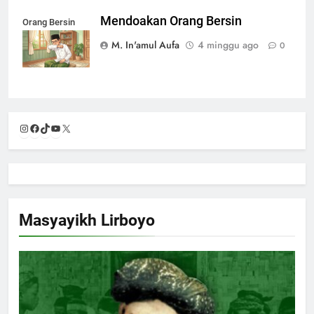
Mendoakan Orang Bersin
Orang Bersin
M. In'amul Aufa
4 minggu ago
0
Instagram
Facebook
TikTok
YouTube
X
Masyayikh Lirboyo