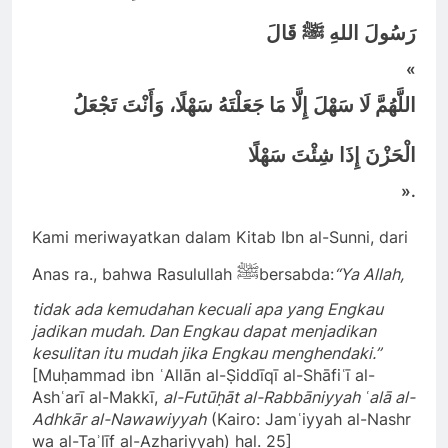
رَسُولَ اللهِ ﷺ قَالَ
«
اللَّهُمَّ لَا سَهْلَ إِلَّا مَا جَعَلْتَهُ سَهْلًا، وَأَنْتَ تَجْعَلُ
الْحَزْنَ إِذَا شِئْتَ سَهْلًا
».
Kami meriwayatkan dalam Kitab Ibn al-Sunni, dari
ﷺ
Anas ra., bahwa Rasulullah
bersabda:
“Ya Allah,
tidak ada kemudahan kecuali apa yang Engkau
jadikan mudah. Dan Engkau dapat menjadikan
kesulitan itu mudah jika Engkau menghendaki.”
[Muḥammad ibn ʿAllān al-Ṣiddīqī al-Shāfiʿī al-
Ashʿarī al-Makkī,
al-Futūḥāt al-Rabbāniyyah ʿalā al-
Adhkār al-Nawawiyyah
(Kairo: Jamʿiyyah al-Nashr
wa al-Taʾlīf al-Azhariyyah) hal. 25]