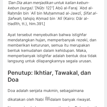
‘Dan Dia akan menjadikan untuk kalian kebun-
kebun (surga).’
[Nūḥ: 12]”[ Abū al-Faraj ʿAbd al-
Raḥmān bin ʿAlī bin Muḥammad al-Jawzī,
Ṣifat al-
Ṣafwah
, tahqiq Aḥmad bin ʿAlī (Kairo: Dār al-
Ḥadīth, tt.), hlm.391.]
Ayat tersebut menyebutkan bahwa istighfar
mendatangkan hujan, memperbanyak rezeki, dan
memberikan keturunan, semua itu merupakan
bentuk kemudahan dalam kehidupan. Maka,
memperbanyak istighfar adalah bentuk doa tidak
langsung untuk dilapangkannya segala urusan.
Penutup: Ikhtiar, Tawakal, dan
Doa
Doa adalah senjata mukmin, sebagaimana
ﷺ
dikatakan oleh Nabi
dalam banyak riwayat.