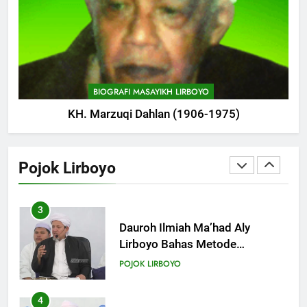
1
Tam-Taman Lirboyo: MHM dan
Ma’had Aly Gelar Koreksian
Kitab Semester Ganjil
POJOK LIRBOYO
BIOGRAFI MASAYIKH LIRBOYO
KH. Marzuqi Dahlan (1906-1975)
2
Mudir Aam Ma’had Aly
Sampaikan Pentingnya
Pojok Lirboyo
Mempelajari Ilmu Hadis Dalam
POJOK LIRBOYO
Acara Dauroh Ilmiah
3
Dauroh Ilmiah Ma’had Aly
Lirboyo Bahas Metode
Ahlusunnah dalam
POJOK LIRBOYO
Mengaplikasikan Hadis Dhaif.
4