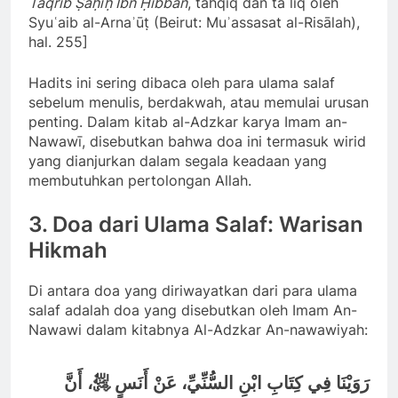
Taqrīb Ṣaḥīḥ Ibn Ḥibbān
, tahqīq dan taʿlīq oleh
Syuʿaib al-Arnaʾūṭ (Beirut: Muʾassasat al-Risālah),
hal. 255]
Hadits ini sering dibaca oleh para ulama salaf
sebelum menulis, berdakwah, atau memulai urusan
penting. Dalam kitab al-Adzkar karya Imam an-
Nawawī, disebutkan bahwa doa ini termasuk wirid
yang dianjurkan dalam segala keadaan yang
membutuhkan pertolongan Allah.
3. Doa dari Ulama Salaf: Warisan
Hikmah
Di antara doa yang diriwayatkan dari para ulama
salaf adalah doa yang disebutkan oleh Imam An-
Nawawi dalam kitabnya Al-Adzkar An-nawawiyah:
رَوَيْنَا فِي كِتَابِ ابْنِ السُّنِّيِّ، عَنْ أَنَسٍ ﵁، أَنَّ