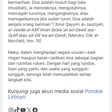
bermanfaat. Doa adalah musuh bagi bala
(musibah), ia menolaknya, mengobatinya,
mencegah turunnya, mengangkatnya, atau
meringankannya jika sudah turun. Doa adalah
senjata orang beriman.”[ Ibnul Qayyim al-Jauziyah,
al-Jawāb al-Kāfī liman Sa’ala ‘an ad-Dawā’ asy-
Syāfī
atau
ad-Dā’ wa ad-Dawā’
, (Maroko: Dār al-
Ma’rifah), hlm. 10]
Maka, dalam menghadapi segala urusan—baik
ringan maupun berat—jadikan doa sebagai bagian
dari rutinitas ruhani. Dengan hati yang tunduk,
lisan yang yakin, dan usaha yang sungguh-
sungguh, semoga Allah memudahkan setiap
langkah kita.
Kunjungi juga akun media sosial
Pondok
Lirboyo
Instagram
TikTok
YouTube
X
Facebook