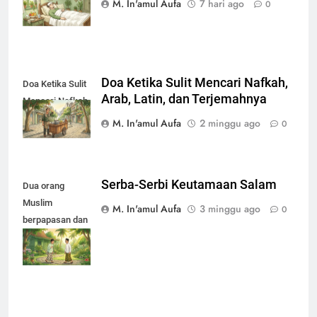
M. In'amul Aufa
7 hari ago
0
Doa Ketika Sulit Mencari Nafkah,
Doa Ketika Sulit
Arab, Latin, dan Terjemahnya
Mencari Nafkah
M. In'amul Aufa
2 minggu ago
0
Serba-Serbi Keutamaan Salam
Dua orang
Muslim
M. In'amul Aufa
3 minggu ago
0
berpapasan dan
saling bertegur
salam