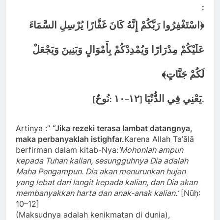
:
﴿اسْتَغْفِرُوا رَبَّكُمْ إِنَّهُ كَانَ غَفَّارًا يُرْسِلِ السَّمَاءَ
عَلَيْكُمْ مِدْرَارًا وَيُمْدِدْكُمْ بِأَمْوَالٍ وَبَنِينَ وَيَجْعَلْ
لَكُمْ جَنَّاتٍ﴾
نُوحٌ
١٠
١٢
يَعْنِي فِي الدُّنْيَا
[
:
–
]
.
Artinya :”
“Jika rezeki terasa lambat datangnya,
maka perbanyaklah istighfar.
Karena Allah Ta’ālā
berfirman dalam kitab-Nya:
‘Mohonlah ampun
kepada Tuhan kalian, sesungguhnya Dia adalah
Maha Pengampun. Dia akan menurunkan hujan
yang lebat dari langit kepada kalian, dan Dia akan
membanyakkan harta dan anak-anak kalian.’
[Nūḥ:
10–12]
(Maksudnya adalah kenikmatan di dunia),