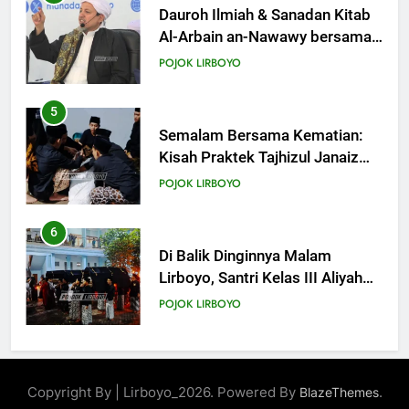
Dauroh Ilmiah & Sanadan Kitab
Al-Arbain an-Nawawy bersama
As-Syaikh Dr. Yasir Al-Adny
POJOK LIRBOYO
5
Semalam Bersama Kematian:
Kisah Praktek Tajhizul Janaiz
Siswa III Aliyah
POJOK LIRBOYO
6
Di Balik Dinginnya Malam
Lirboyo, Santri Kelas III Aliyah
Belajar Praktik Tajhizul Janaiz
POJOK LIRBOYO
7
Praktik Tajhizul Jana’iz di
Copyright By | Lirboyo_2026. Powered By
.
BlazeThemes
Lirboyo, Bekali Santri dengan