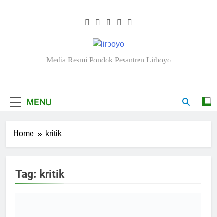
Skip
to
content
Lirboyo.net
Media Resmi Pondok Pesantren Lirboyo
MENU
Home
kritik
Tag:
kritik