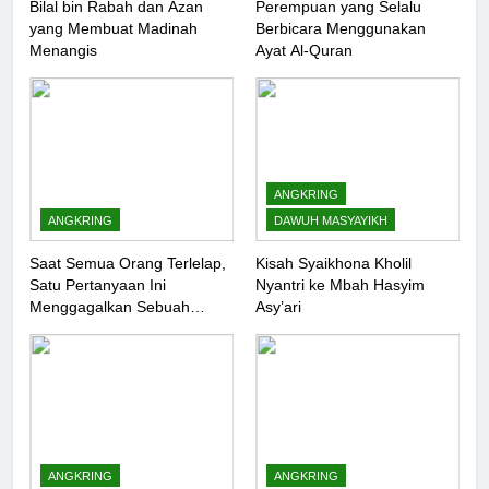
Bilal bin Rabah dan Azan
Perempuan yang Selalu
yang Membuat Madinah
Berbicara Menggunakan
Menangis
Ayat Al-Quran
ANGKRING
ANGKRING
DAWUH MASYAYIKH
Saat Semua Orang Terlelap,
Kisah Syaikhona Kholil
Satu Pertanyaan Ini
Nyantri ke Mbah Hasyim
Menggagalkan Sebuah
Asy’ari
Maksiat
ANGKRING
ANGKRING