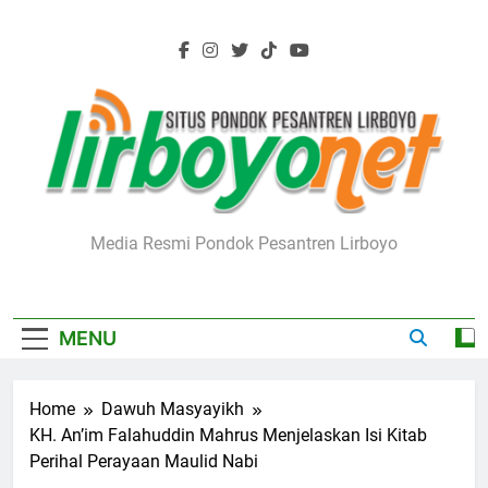
Skip
to
content
Lirboyo.net
Media Resmi Pondok Pesantren Lirboyo
MENU
Home
Dawuh Masyayikh
KH. An’im Falahuddin Mahrus Menjelaskan Isi Kitab
Perihal Perayaan Maulid Nabi