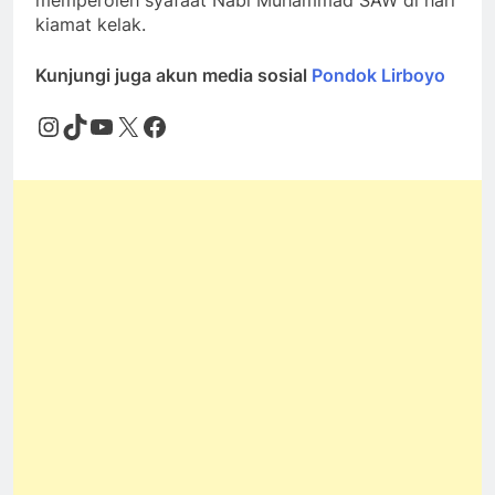
memperoleh syafaat Nabi Muhammad SAW di hari
kiamat kelak.
Kunjungi juga akun media sosial
Pondok Lirboyo
Instagram
TikTok
YouTube
X
Facebook