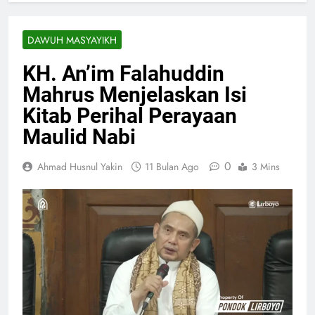
DAWUH MASYAYIKH
KH. An’im Falahuddin
Mahrus Menjelaskan Isi
Kitab Perihal Perayaan
Maulid Nabi
0
Ahmad Husnul Yakin
11 Bulan Ago
3 Mins