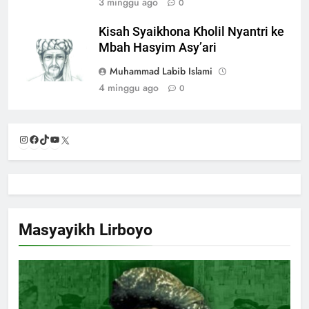
3 minggu ago
0
Kisah Syaikhona Kholil Nyantri ke
Mbah Hasyim Asy’ari
Muhammad Labib Islami
4 minggu ago
0
Instagram
Facebook
TikTok
YouTube
X
Masyayikh Lirboyo