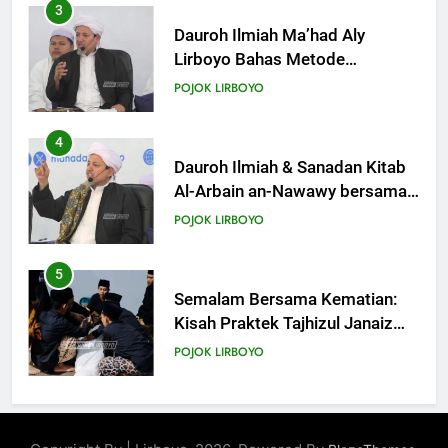
4
Dauroh Ilmiah & Sanadan Kitab
Al-Arbain an-Nawawy bersama
As-Syaikh Dr. Yasir Al-Adny
POJOK LIRBOYO
5
Semalam Bersama Kematian:
Kisah Praktek Tajhizul Janaiz
Siswa III Aliyah
POJOK LIRBOYO
6
Di Balik Dinginnya Malam
Lirboyo, Santri Kelas III Aliyah
Belajar Praktik Tajhizul Janaiz
POJOK LIRBOYO
7
Praktik Tajhizul Jana’iz di