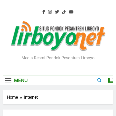
Skip
to
content
Lirboyo.net
Media Resmi Pondok Pesantren Lirboyo
MENU
Home
Internet