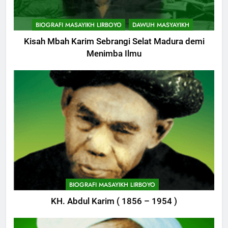
11
Khutbah: Keistimewaan Hari
BIOGRAFI MASAYIKH LIRBOYO
DAWUH MASYAYIKH
Jumat
Kisah Mbah Karim Sebrangi Selat Madura demi
KHUTBAH
Menimba Ilmu
12
Khutbah Jumat: Memetik
Ranumnya Buah Ketakwaan
KHUTBAH
13
Khutbah Jum’at: Lisanmu,
Keselamatanmu
747
KHUTBAH
Himasal Semen Sumbang
BIOGRAFI MASAYIKH LIRBOYO
Pembangunan Kantor Himasal
KH. Abdul Karim ( 1856 – 1954 )
14
POJOK LIRBOYO
Khutbah Jumat: Menjaga Adab