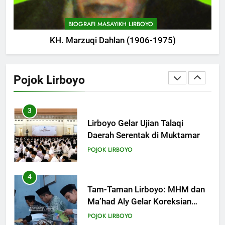
Mahrus Digelar di PP Al
Mahrusiyah III Kediri
18
POJOK LIRBOYO
BIOGRAFI MASAYIKH LIRBOYO
Khutbah Jumat: Mari Mendidik
KH. Marzuqi Dahlan (1906-1975)
Anak dengan Baik
2
KHUTBAH
Ikonik: Menilik Wajah Baru
Langgar Angkring, Cikal Bakal
Pojok Lirboyo
Ponpes Lirboyo yang Selesai
19
POJOK LIRBOYO
Direvitalisasi
Khutbah Jumat: Intropeksi Bagi
Para Suami
3
KHUTBAH
Lirboyo Gelar Ujian Talaqi
Daerah Serentak di Muktamar
20
POJOK LIRBOYO
Khutbah Jumat: Pernikahan di
Bulan Syawal
4
KHUTBAH
Tam-Taman Lirboyo: MHM dan
Ma’had Aly Gelar Koreksian
Kitab Semester Ganjil
21
POJOK LIRBOYO