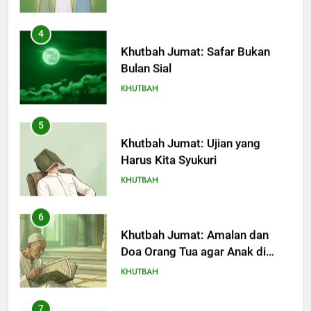
Khutbah Jumat: Safar Bukan
Bulan Sial
KHUTBAH
5
Khutbah Jumat: Ujian yang
Harus Kita Syukuri
KHUTBAH
6
Khutbah Jumat: Amalan dan
Doa Orang Tua agar Anak di
Pondok Pesantren Sukses Dunia
KHUTBAH
Akhirat
7
Khutbah Jumat: Refleksi dari
Cerita Mimbar Rasulullah