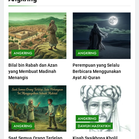
KHUTBAH
201
Khutbah jumat: Sejarah
Seebagai Pembangkit Jiwa
KHUTBAH
ANGKRING
ANGKRING
Bilal bin Rabah dan Azan
Perempuan yang Selalu
202
yang Membuat Madinah
Berbicara Menggunakan
Khutbah Jumat : Supaya Amal
Menangis
Ayat Al-Quran
Bisa Diterima
KHUTBAH
203
Khutbah Jumat: Bulan
ANGKRING
Muharram Bulan Bersejarah
ANGKRING
DAWUH MASYAYIKH
KHUTBAH
Saat Semua Orang Terlelap,
Kisah Syaikhona Kholil