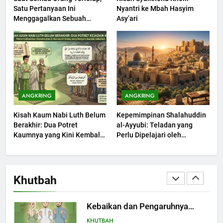
Satu Pertanyaan Ini
Nyantri ke Mbah Hasyim
1
Menggagalkan Sebuah
Asy’ari
Khutbah Jumat: Mengapa Orang
Maksiat
Dengki Tak Akan Pernah
Berjaya?
KHUTBAH
2
Khutbah Jumat: Melihat
ANGKRING
ANGKRING
Limpahan Nikmat Allah
Kisah Kaum Nabi Luth Belum
Kepemimpinan Shalahuddin
KHUTBAH
Berakhir: Dua Potret
al-Ayyubi: Teladan yang
Kaumnya yang Kini Kembali
Perlu Dipelajari oleh
Terjadi
3
Pemimpin Zaman Sekarang
(2)
Khutbah Jumat: Ketaatan,
Kebaikan dan Pengaruhnya
Khutbah
dalam Jiwa Manusia
KHUTBAH
4