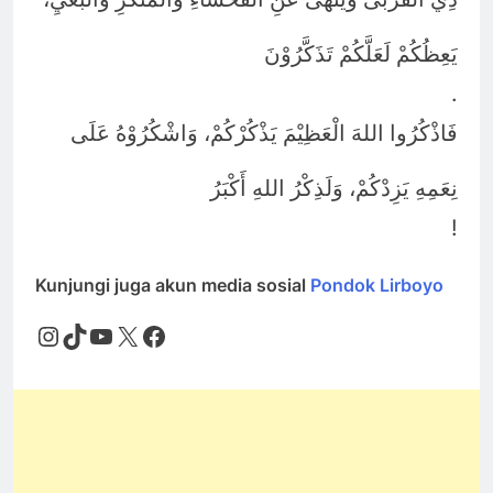
يَعِظُكُمْ لَعَلَّكُمْ تَذَكَّرُوْنَ
.
فَاذْكُرُوا اللهَ الْعَظِيْمَ يَذْكُرْكُمْ، وَاشْكُرُوْهُ عَلَى
نِعَمِهِ يَزِدْكُمْ، وَلَذِكْرُ اللهِ أَكْبَرُ
!
Kunjungi juga akun media sosial
Pondok Lirboyo
Instagram
TikTok
YouTube
X
Facebook