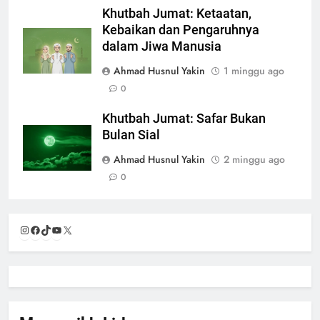
Khutbah Jumat: Ketaatan,
Kebaikan dan Pengaruhnya
dalam Jiwa Manusia
Ahmad Husnul Yakin
1 minggu ago
0
Khutbah Jumat: Safar Bukan
Bulan Sial
Ahmad Husnul Yakin
2 minggu ago
0
Instagram
Facebook
TikTok
YouTube
X