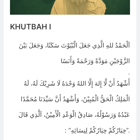
KHUTBAH I
اَلْحَمْدُ للهِ الَّذِي جَعَلَ الْبُيُوْتَ سَكَنًا، وَجَعَلَ بَيْنَ
الزَّوْجَيْنِ مَوَدَّةً وَرَحْمَةً وَأَنَسًا
.
أَشْهَدُ أَنْ لَّا إِلهَ إِلَّا اللهُ وَحْدَهُ لَا شَرِيْكَ لَهُ، لَهُ
الْمَلِكُ الْحَقُّ الْمُبِيْنُ، وَأَشْهَدُ أَنَّ سَيِّدَنَا مُحَمَّدًا
عَبْدُهُ وَرَسُوْلُهُ، صَادِقُ الْوَعْدِ الْأَمِيْنُ، اَلَّذِي قَالَ
: “
”.
خِيَارُكُمْ خِيَارُكُمْ لِنِسَائِهِ