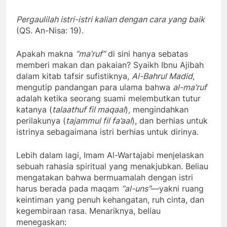
Pergaulilah istri-istri kalian dengan cara yang baik
(QS. An-Nisa: 19).
Apakah makna
“ma’ruf”
di sini hanya sebatas
memberi makan dan pakaian? Syaikh Ibnu Ajibah
dalam kitab tafsir sufistiknya,
Al-Bahrul Madid
,
mengutip pandangan para ulama bahwa
al-ma’ruf
adalah ketika seorang suami melembutkan tutur
katanya (
talaathuf fil maqaal
), mengindahkan
perilakunya (
tajammul fil fa’aal
), dan berhias untuk
istrinya sebagaimana istri berhias untuk dirinya.
Lebih dalam lagi, Imam Al-Wartajabi menjelaskan
sebuah rahasia spiritual yang menakjubkan. Beliau
mengatakan bahwa bermuamalah dengan istri
harus berada pada maqam
“al-uns”
—yakni ruang
keintiman yang penuh kehangatan, ruh cinta, dan
kegembiraan rasa. Menariknya, beliau
menegaskan: