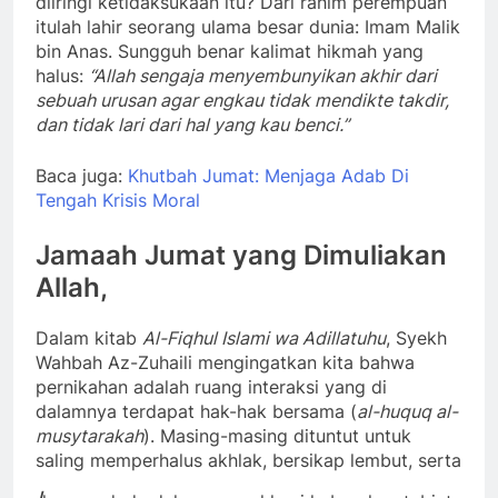
diiringi ketidaksukaan itu? Dari rahim perempuan
itulah lahir seorang ulama besar dunia: Imam Malik
bin Anas. Sungguh benar kalimat hikmah yang
halus:
“Allah sengaja menyembunyikan akhir dari
sebuah urusan agar engkau tidak mendikte takdir,
dan tidak lari dari hal yang kau benci.”
Baca juga:
Khutbah Jumat: Menjaga Adab Di
Tengah Krisis Moral
Jamaah Jumat yang Dimuliakan
Allah,
Dalam kitab
Al-Fiqhul Islami wa Adillatuhu
, Syekh
Wahbah Az-Zuhaili mengingatkan kita bahwa
pernikahan adalah ruang interaksi yang di
dalamnya terdapat hak-hak bersama (
al-huquq al-
musytarakah
). Masing-masing dituntut untuk
saling memperhalus akhlak, bersikap lembut, serta