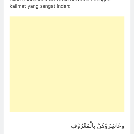
kalimat yang sangat indah:
وَعَاشِرُوْهُنَّ بِالْمَعْرُوْفِ