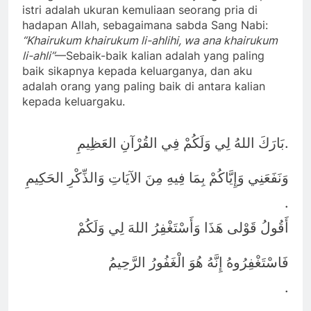
istri adalah ukuran kemuliaan seorang pria di
hadapan Allah, sebagaimana sabda Sang Nabi:
“Khairukum khairukum li-ahlihi, wa ana khairukum
li-ahli”
—Sebaik-baik kalian adalah yang paling
baik sikapnya kepada keluarganya, dan aku
adalah orang yang paling baik di antara kalian
kepada keluargaku.
.
بَارَكَ اللهُ لِي وَلَكُمْ فِي القُرْآنِ العَظِيمِ
وَنَفَعَنِي وَإِيَّاكُمْ بِمَا فِيهِ مِنَ الآيَاتِ وَالذِّكْرِ الحَكِيمِ
.
أَقُولُ قَوْلى هَذَا وَأَسْتَغْفِرُ اللهَ لِي وَلَكُمْ
فَاسْتَغْفِرُوهُ إِنَّهُ هُوَ الْغَفُورُ الرَّحِيمُ
.