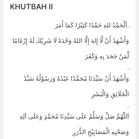
KHUTBAH II
.
اَلْحَمْدُ للهِ حَمْدًا كَثِيْرًا كَمَا أَمَرَ
وَأَشْهَدُ أَنْ لَّا إِلهَ إِلَّا اللهُ وَحْدَهُ لَا شَرِيْكَ لَهُ إِرْغَامًا
لِّمَنْ جَحَدَ بِهِ وَكَفَرَ
.
وَأَشْهَدُ أَنْ سَيِّدَنَا مُحَمَّدًا عَبْدُهُ وَرَسُوْلُهُ سَيِّدُ
الْخَلَائِقِ وَالْبَشَرِ
.
اَللّٰهُمَّ صَلِّ وَسَلِّمْ عَلَى سَيِّدِنَا مُحَمَّدٍ وَعَلَى آلِهِ
وَصَحْبِهِ الْمَصَابِيْحِ الدُّرَرِ