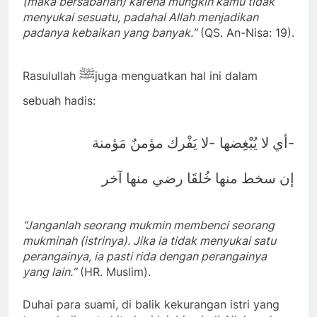
(maka bersabarlah) karena mungkin kamu tidak
menyukai sesuatu, padahal Allah menjadikan
padanya kebaikan yang banyak.”
(QS. An-Nisa: 19).
ﷺ
Rasulullah
juga menguatkan hal ini dalam
sebuah hadis:
-
-
أي لا يُبْغِضها
لا يَفْرك مؤمنٌ مَؤمنة
إن سخط منها خُلقَا رضي منها آخر
“Janganlah seorang mukmin membenci seorang
mukminah (istrinya). Jika ia tidak menyukai satu
perangainya, ia pasti rida dengan perangainya
yang lain.”
(HR. Muslim).
Duhai para suami, di balik kekurangan istri yang