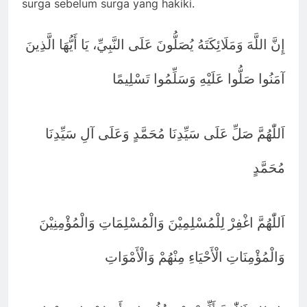
surga sebelum surga yang hakiki.
إِنَّ اللَّهَ وَمَلَائِكَتَهُ يُصَلُّونَ عَلَى النَّبِيِّ، يَا أَيُّهَا الَّذِينَ
آمَنُوا صَلُّوا عَلَيْهِ وَسَلِّمُوا تَسْلِيمًا
اَللّٰهُمَّ صَلِّ عَلَى سَيِّدِنَا مُحَمَّدٍ وَعَلَى آلِ سَيِّدِنَا
مُحَمَّدٍ
اَللّٰهُمَّ اغْفِرْ لِلْمُسْلِمِيْنَ وَالْمُسْلِمَاتِ وَالْمُؤْمِنِيْنَ
وَالْمُؤْمِنَاتِ الْأَحْيَاءِ مِنْهُمْ وَالْأَمْوَاتِ