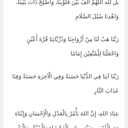
يل لله اَللّٰهُمَّ أَلِّفْ بَيْنَ قُلُوْبِنَا، وَأَصْلِحْ ذَاتَ بَيْنِنَا،
وَاهْدِنَا سُبُلَ السَّلَامِ
رَبَّنَا هَبْ لَنَا مِنْ أَزْوَاجِنَا وَذُرِّيَّاتِنَا قُرَّةَ أَعْيُنٍ
وَاجْعَلْنَا لِلْمُتَّقِيْنَ إِمَامًا
رَبَّنَا آتِنَا فِي الدُّنْيَا حَسَنَةً وَفِي الْآخِرَةِ حَسَنَةً وَقِنَا
عَذَابَ النَّارِ
عِبَادَ اللهِ، إِنَّ اللهَ يَأْمُرُ بِالْعَدْلِ وَالْإِحْسَانِ وَإِيْتَاءِ
ذِي الْقُرْبَى وَيَنْهَى عَنِ الْفَحْشَاءِ وَالْمُنْكَرِ وَالْبَغْيِ،