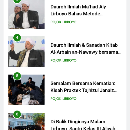
Dauroh Ilmiah Ma’had Aly
Lirboyo Bahas Metode
Ahlusunnah dalam
POJOK LIRBOYO
Mengaplikasikan Hadis Dhaif.
4
Dauroh Ilmiah & Sanadan Kitab
Al-Arbain an-Nawawy bersama
As-Syaikh Dr. Yasir Al-Adny
POJOK LIRBOYO
5
Semalam Bersama Kematian:
Kisah Praktek Tajhizul Janaiz
Siswa III Aliyah
POJOK LIRBOYO
6
Di Balik Dinginnya Malam
Lirboyo, Santri Kelas III Aliyah