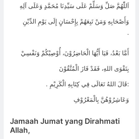
اَللّٰهُمَّ صَلِّ وَسَلِّمْ عَلَى سَيِّدِنَا مُحَمَّدٍ وَعَلَى آلِهِ
وَأَصْحَابِهِ وَمَنْ تَبِعَهُمْ بِإِحْسَانٍ إِلَى يَوْمِ الدِّيْنِ
.
أَمَّا بَعْدُ، فَيَا أَيُّهَا الْحَاضِرُوْنَ، أُوْصِيْكُمْ وَنَفْسِيْ
بِتَقْوَى اللهِ، فَقَدْ فَازَ الْمُتَّقُوْنَ
.
:
قَالَ اللهُ تَعَالَى فِي كِتَابِهِ الْكَرِيْمِ
وَعَاشِرُوْهُنَّ بِالْمَعْرُوْفِ
Jamaah Jumat yang Dirahmati
Allah,