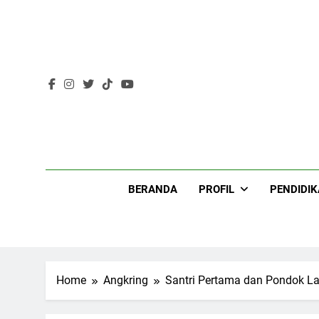
Skip
to
content
Lir
BERANDA
PROFIL
PENDIDI
Home
Angkring
Santri Pertama dan Pondok L