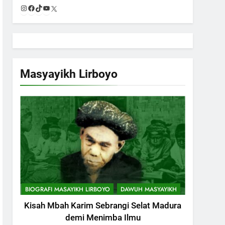
Instagram
Facebook
TikTok
YouTube
X
Masyayikh Lirboyo
BIOGRAFI MASAYIKH LIRBOYO
DAWUH MASYAYIKH
Kisah Mbah Karim Sebrangi Selat Madura
demi Menimba Ilmu