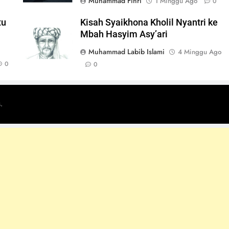
Muhammad Fihri
1 Minggu Ago
0
tu
Kisah Syaikhona Kholil Nyantri ke
Mbah Hasyim Asy’ari
Muhammad Labib Islami
4 Minggu Ago
0
0
.
s