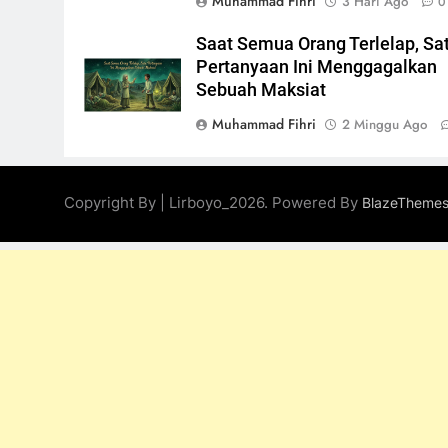
Muhammad Fihri
3 Hari Ago
0
Saat Semua Orang Terlelap, Sa
Pertanyaan Ini Menggagalkan
Sebuah Maksiat
Muhammad Fihri
2 Minggu Ago
Copyright By | Lirboyo_2026. Powered By
BlazeTheme