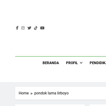
Skip
to
content
Lir
BERANDA
PROFIL
PENDIDI
Home
pondok lama lirboyo