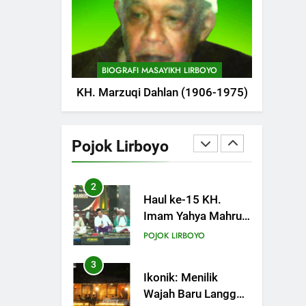
POJOK LIRBOYO
Pameran
751
Silaturahi dan
Istighosah Bersama
BIOGRAFI MASAYIKH LIRBOYO
Kapolda Jawa Timur
POJOK LIRBOYO
KH. Marzuqi Dahlan (1906-1975)
1
Haul Ke-11
Almarhum
Pojok Lirboyo
Almaghfurlah KH.
POJOK LIRBOYO
M. Abdul Aziz
Manshur
2
Haul ke-15 KH.
Imam Yahya Mahrus
Digelar di PP Al
POJOK LIRBOYO
Mahrusiyah III Kediri
3
Ikonik: Menilik
Wajah Baru Langgar