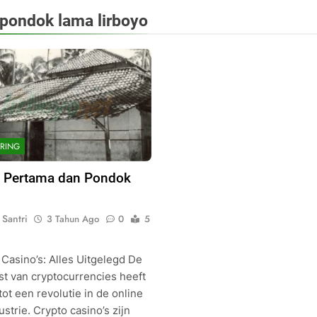
pondok lama lirboyo
RING
i Pertama dan Pondok
Santri
3 Tahun Ago
0
5
 Casino’s: Alles Uitgelegd De
t van cryptocurrencies heeft
tot een revolutie in de online
strie. Crypto casino’s zijn