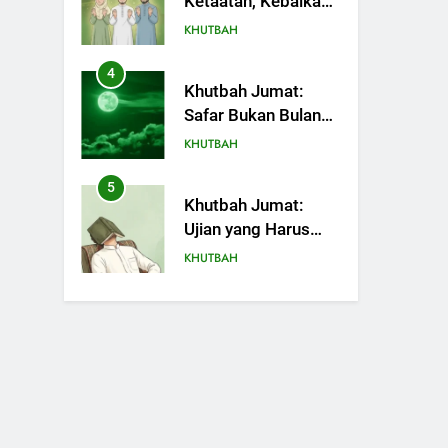
Safar Bukan Bulan
Sial
KHUTBAH
5
Khutbah Jumat:
Ujian yang Harus
Kita Syukuri
KHUTBAH
6
Khutbah Jumat:
Amalan dan Doa
Orang Tua agar
KHUTBAH
Anak di Pondok
Pesantren Sukses
7
Khutbah Jumat:
Dunia Akhirat
Refleksi dari Cerita
Mimbar Rasulullah
KHUTBAH
8
Khutbah Jumat