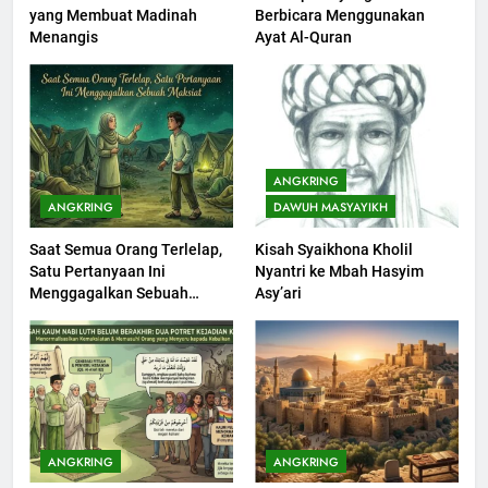
yang Membuat Madinah
Berbicara Menggunakan
Khutbah jumat: Sejarah
Menangis
Ayat Al-Quran
Seebagai Pembangkit Jiwa
KHUTBAH
202
Khutbah Jumat : Supaya Amal
ANGKRING
Bisa Diterima
ANGKRING
DAWUH MASYAYIKH
KHUTBAH
Saat Semua Orang Terlelap,
Kisah Syaikhona Kholil
Satu Pertanyaan Ini
Nyantri ke Mbah Hasyim
203
Menggagalkan Sebuah
Asy’ari
Khutbah Jumat: Bulan
Maksiat
Muharram Bulan Bersejarah
KHUTBAH
1
Khutbah Jumat: Mengapa Orang
ANGKRING
ANGKRING
Dengki Tak Akan Pernah