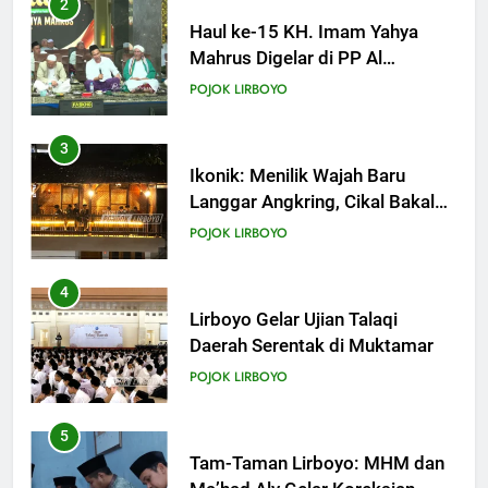
2
KHUTBAH
Haul ke-15 KH. Imam Yahya
Mahrus Digelar di PP Al
Mahrusiyah III Kediri
19
POJOK LIRBOYO
Khutbah Jumat: Intropeksi Bagi
Para Suami
3
KHUTBAH
Ikonik: Menilik Wajah Baru
Langgar Angkring, Cikal Bakal
Ponpes Lirboyo yang Selesai
20
POJOK LIRBOYO
Direvitalisasi
Khutbah Jumat: Pernikahan di
Bulan Syawal
4
KHUTBAH
Lirboyo Gelar Ujian Talaqi
Daerah Serentak di Muktamar
21
POJOK LIRBOYO
Khutbah Jumat: Apa yang Harus
Terjadi Setelah Ramadhan?
5
KHUTBAH
Tam-Taman Lirboyo: MHM dan