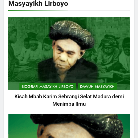
Masyayikh Lirboyo
Muharam
KHUTBAH
9
Khutbah Jumat: Mereka yang
Mendapat Predikat Haji Mabrur
KHUTBAH
10
Khutbah Jumat: Hak Penting
BIOGRAFI MASAYIKH LIRBOYO
DAWUH MASYAYIKH
Yang Harus Kita Berikan Kepada
Istri
Kisah Mbah Karim Sebrangi Selat Madura demi
KHUTBAH
Menimba Ilmu
11
Khutbah: Keistimewaan Hari
Jumat
KHUTBAH