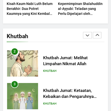
Kisah Kaum Nabi Luth Belum
Kepemimpinan Shalahuddin
Berjaya?
KHUTBAH
Berakhir: Dua Potret
al-Ayyubi: Teladan yang
Kaumnya yang Kini Kembali
Perlu Dipelajari oleh
Terjadi
2
Pemimpin Zaman Sekarang
(2)
Khutbah Jumat: Melihat
Limpahan Nikmat Allah
Khutbah
KHUTBAH
3
Khutbah Jumat: Ketaatan,
Kebaikan dan Pengaruhnya
dalam Jiwa Manusia
KHUTBAH
4
Khutbah Jumat: Safar Bukan
Bulan Sial
KHUTBAH