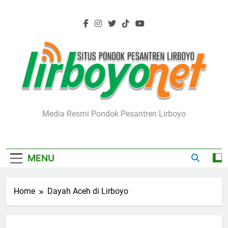
Skip
to
content
Lirboyo.net
Media Resmi Pondok Pesantren Lirboyo
MENU
Home
Dayah Aceh di Lirboyo