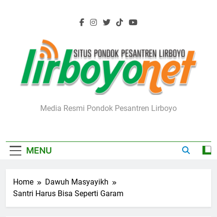
Skip
to
content
Lirboyo.net
Media Resmi Pondok Pesantren Lirboyo
MENU
Home
Dawuh Masyayikh
Santri Harus Bisa Seperti Garam