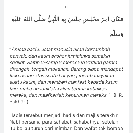
»
فَكَانَ آخِرَ مَجْلِسٍ جَلَسَ بِهِ النَّبِيُّ صَلَّى اللهُ عَلَيْهِ
وَسَلَّمَ
“
Amma ba’du, umat manusia akan bertambah
banyak, dan kaum anshor jumlahnya semakin
sedikit. Sampai-sampai mereka ibaratkan garam
ditengah-tengah makanan. Barang siapa mendapat
kekuasaan atas suatu hal yang membahayakan
suatu kaum, dan memberi manfaat kepada kaum
lain, maka hendaklah kalian terima kebaikan
mereka, dan maafkanlah keburukan mereka.
” (HR.
Bukhôri)
Hadis tersebut menjadi hadis dan majlis terakhir
Nabi bersama para sahabat-sahabatnya, setelah
itu beliau turun dari mimbar. Dan wafat tak berapa