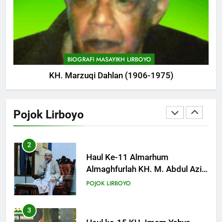
1
Renovasi Lantai Asrama Pondok
Lama Ponpes. Lirboyo
POJOK LIRBOYO
BIOGRAFI MASAYIKH LIRBOYO
KH. Marzuqi Dahlan (1906-1975)
2
Haul Ke-11 Almarhum
Almaghfurlah KH. M. Abdul Aziz
Pojok Lirboyo
Manshur
POJOK LIRBOYO
3
Haul ke-15 KH. Imam Yahya
Mahrus Digelar di PP Al
Mahrusiyah III Kediri
POJOK LIRBOYO
4