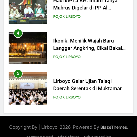
Ikonik: Menilik Wajah Baru
Langgar Angkring, Cikal Bakal
Ponpes Lirboyo yang Selesai
POJOK LIRBOYO
Direvitalisasi
5
Lirboyo Gelar Ujian Talaqi
Daerah Serentak di Muktamar
POJOK LIRBOYO
6
Tam-Taman Lirboyo: MHM dan
Ma’had Aly Gelar Koreksian
Kitab Semester Ganjil
POJOK LIRBOYO
7
Mudir Aam Ma’had Aly
Copyright By | Lirboyo_2026. Powered By
.
BlazeThemes
Sampaikan Pentingnya
Mempelajari Ilmu Hadis Dalam