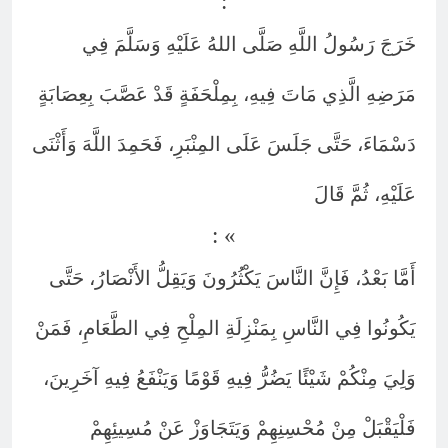
:
خَرَجَ رَسُولُ اللَّهِ صَلَّى اللهُ عَلَيْهِ وَسَلَّمَ فِي
مَرَضِهِ الَّذِي مَاتَ فِيهِ، بِمِلْحَفَةٍ قَدْ عَصَّبَ بِعِصَابَةٍ
دَسْمَاءَ، حَتَّى جَلَسَ عَلَى المِنْبَرِ، فَحَمِدَ اللَّهَ وَأَثْنَى
عَلَيْهِ، ثُمَّ قَالَ
: «
أَمَّا بَعْدُ، فَإِنَّ النَّاسَ يَكْثُرُونَ وَيَقِلُّ الأَنْصَارُ، حَتَّى
يَكُونُوا فِي النَّاسِ بِمَنْزِلَةِ المِلْحِ فِي الطَّعَامِ، فَمَنْ
وَلِيَ مِنْكُمْ شَيْئًا يَضُرُّ فِيهِ قَوْمًا وَيَنْفَعُ فِيهِ آخَرِينَ،
فَلْيَقْبَلْ مِنْ مُحْسِنِهِمْ وَيَتَجَاوَزْ عَنْ مُسِيئِهِمْ