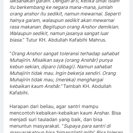
laksanakan garam. Dengan arti, ketika umat islam
itu berkembang ke negara mana-mana, jumlah
orang anshor itu sedikit, namun mewarnai. Seperti
halnya garam, walaupun sedikit akan mewarnai
rasa makanan. Begitupun orang Anshor demikian.
Walaupun sedikit, namun jasanya sangat luar
biasa.
” Tutur KH. Abdullah Kafabihi Mahrus.
“
Orang Anshor sangat toleransi terhadap sahabat
Muhajirin. Misalkan saya (orang Anshâr) punya
kebun sekian, diparo (dibagi). Namun sahabat
Muhajirin tidak mau. Ingin bekerja sendiri. Orang
Muhajirin tidak mau, (mereka) menghargai
kebaikan kaum Anshâr.”
Tambah KH. Abdullah
Kafabihi.
Harapan dari beliau, agar santri mampu
mencontoh kebaikan-kebaikan kaum Anshar. Bisa
menjadi suri tauladan yang baik, dan bisa
menuntun masyarakat. “
Supaya para santri di
masyarakatpun bisa ‘bimanzilatil milhi’. Bisa toleran