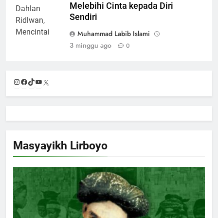
Melebihi Cinta kepada Diri
Sendiri
Muhammad Labib Islami
3 minggu ago
0
Instagram
Facebook
TikTok
YouTube
X
Masyayikh Lirboyo