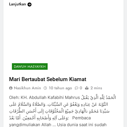
Lanjutkan
DAWUH MASYAYIKH
Mari Bertaubat Sebelum Kiamat
Nasikhun Amin
10 tahun ago
0
2 mins
Oleh: KH. Abdullah Kafabihi Mahrus الْحَمْدُ لِلّٰهِ الَّذِيْ يَقْبَلُ
التَّوْبَةَ عَنْ عِبَادِهِ وَيَعْفُوْ عَنِ السَّيِّئَاتِ. وَالصَّلَاةُ وَالسَّلَامُ عَلَى
سَيِّدِنَا مُحَمَّدٍ نالْهَادِيْ جَمِيْعَ الْمَخْلُوْقَاتِ إِلَى أَحْسَنِ الطُّرُقَاتِ
وَعَلَى آلِهِ وَأَصْحَابِهِ أَجْمَعِيْنَ. أَمَّا بَعْدُ: Pembaca
200
yangdimuliakan Allah … Usia dunia saat ini sudah