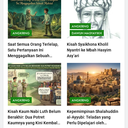
KHUTBAH
1
Khutbah Jumat: Mengapa Orang
ANGKRING
Dengki Tak Akan Pernah
ANGKRING
DAWUH MASYAYIKH
Berjaya?
KHUTBAH
Saat Semua Orang Terlelap,
Kisah Syaikhona Kholil
Satu Pertanyaan Ini
Nyantri ke Mbah Hasyim
2
Menggagalkan Sebuah
Asy’ari
Khutbah Jumat: Melihat
Maksiat
Limpahan Nikmat Allah
KHUTBAH
3
Khutbah Jumat: Ketaatan,
ANGKRING
ANGKRING
Kebaikan dan Pengaruhnya
Kisah Kaum Nabi Luth Belum
Kepemimpinan Shalahuddin
dalam Jiwa Manusia
KHUTBAH
Berakhir: Dua Potret
al-Ayyubi: Teladan yang
Kaumnya yang Kini Kembali
Perlu Dipelajari oleh