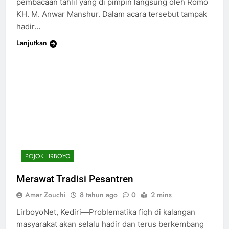
pembacaan tahlil yang di pimpin langsung oleh Romo
KH. M. Anwar Manshur. Dalam acara tersebut tampak
hadir…
Lanjutkan
POJOK LIRBOYO
Merawat Tradisi Pesantren
Amar Zouchi
8 tahun ago
0
2 mins
LirboyoNet, Kediri—Problematika fiqh di kalangan
masyarakat akan selalu hadir dan terus berkembang