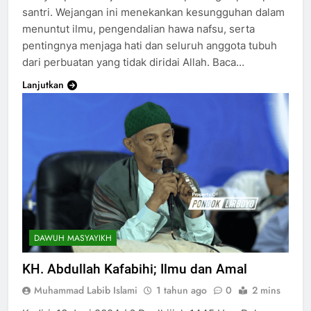
santri. Wejangan ini menekankan kesungguhan dalam
menuntut ilmu, pengendalian hawa nafsu, serta
pentingnya menjaga hati dan seluruh anggota tubuh
dari perbuatan yang tidak diridai Allah. Baca…
Lanjutkan
DAWUH MASYAYIKH
KH. Abdullah Kafabihi; Ilmu dan Amal
Muhammad Labib Islami
1 tahun ago
0
2 mins