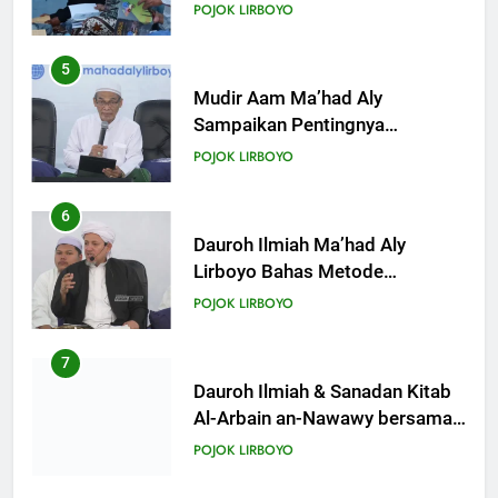
Kitab Semester Ganjil
21
POJOK LIRBOYO
Khutbah Jumat: Apa yang Harus
Terjadi Setelah Ramadhan?
5
KHUTBAH
Mudir Aam Ma’had Aly
Sampaikan Pentingnya
Mempelajari Ilmu Hadis Dalam
22
POJOK LIRBOYO
Acara Dauroh Ilmiah
Khutbah Idul Fitri: Momentum
Sucikan Hati, Perkuat
6
Silaturahmi
KHUTBAH
Dauroh Ilmiah Ma’had Aly
Lirboyo Bahas Metode
Ahlusunnah dalam
23
POJOK LIRBOYO
Mengaplikasikan Hadis Dhaif.
Khutbah Jumat: Menyelami
Makna dan Rahasia Malam
7
Lailatul Qadar
KHUTBAH
Dauroh Ilmiah & Sanadan Kitab
Al-Arbain an-Nawawy bersama
As-Syaikh Dr. Yasir Al-Adny
24
POJOK LIRBOYO
Khutbah Jumat: Nuzulul Quran