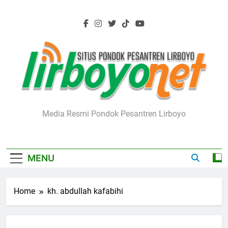
Skip
to
content
Lirboyo.net
Media Resmi Pondok Pesantren Lirboyo
MENU
Home
kh. abdullah kafabihi