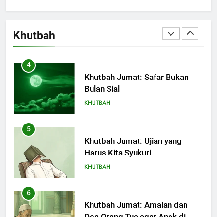
Terjadi
4
Pemimpin Zaman Sekarang
(2)
Khutbah Jumat: Safar Bukan
Bulan Sial
Khutbah
KHUTBAH
5
Khutbah Jumat: Ujian yang
Harus Kita Syukuri
KHUTBAH
6
Khutbah Jumat: Amalan dan
Doa Orang Tua agar Anak di
Pondok Pesantren Sukses Dunia
KHUTBAH
Akhirat
7
Khutbah Jumat: Refleksi dari
Cerita Mimbar Rasulullah