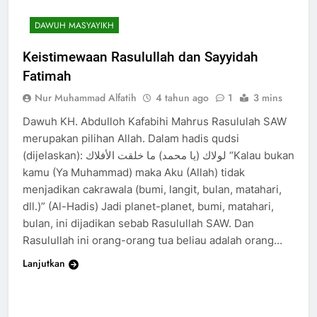
DAWUH MASYAYIKH
Keistimewaan Rasulullah dan Sayyidah
Fatimah
Nur Muhammad Alfatih
4 tahun ago
1
3 mins
Dawuh KH. Abdulloh Kafabihi Mahrus Rasululah SAW
merupakan pilihan Allah. Dalam hadis qudsi
(dijelaskan): لولاك (يا محمد) ما خلقت الأفلاك “Kalau bukan
kamu (Ya Muhammad) maka Aku (Allah) tidak
menjadikan cakrawala (bumi, langit, bulan, matahari,
dll.)” (Al-Hadis) Jadi planet-planet, bumi, matahari,
bulan, ini dijadikan sebab Rasulullah SAW. Dan
Rasulullah ini orang-orang tua beliau adalah orang…
Lanjutkan