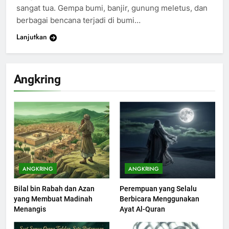
Khutbah Idul Fitri di Rumah
sangat tua. Gempa bumi, banjir, gunung meletus, dan
berbagai bencana terjadi di bumi…
KHUTBAH
Lanjutkan
201
Khutbah jumat: Sejarah
Angkring
Seebagai Pembangkit Jiwa
KHUTBAH
202
Khutbah Jumat : Supaya Amal
Bisa Diterima
KHUTBAH
ANGKRING
ANGKRING
Bilal bin Rabah dan Azan
Perempuan yang Selalu
203
yang Membuat Madinah
Berbicara Menggunakan
Khutbah Jumat: Bulan
Menangis
Ayat Al-Quran
Muharram Bulan Bersejarah