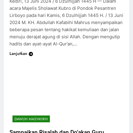
Kediri, 13 Juni 2024 / 6 Dzulhijjah 1445 H — Dalam
acara Majelis Sholawat Kubro di Pondok Pesantren
Lirboyo pada hari Kamis, 6 Dzulhijjah 1445 H. / 13 Juni
2024 M. KH. Abdullah Kafabihi Mahrus menyampaikan
beberapa pesan tentang hakikat kemuliaan dan jalan
menuju derajat agung di sisi Allah. Dengan mengutip
hadits dan ayat-ayat Al-Qur’an,…
Lanjutkan
DAWUH MASYAYIKH
Sampaikan Risalah dan Do’akan Guru