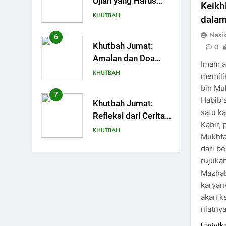
Amalan dan Doa
Keikh
Orang Tua agar
KHUTBAH
dalam
Anak di Pondok
Nasi
Pesantren Sukses
7
Khutbah Jumat:
0
Dunia Akhirat
Refleksi dari Cerita
Imam a
Mimbar Rasulullah
KHUTBAH
memili
bin M
8
Habib 
Khutbah Jumat
satu ka
Perihal Bulan
Kabir, 
Muharam
KHUTBAH
Mukhta
dari be
9
rujuka
Khutbah Jumat:
Mazhab
Mereka yang
karyan
Mendapat Predikat
KHUTBAH
akan k
Haji Mabrur
niatny
10
Khutbah Jumat: Hak
Lanjutk