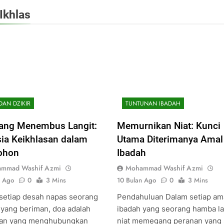
Ikhlas
DAN DZIKIR
TUNTUNAN IBADAH
ang Menembus Langit:
Memurnikan Niat: Kunci
ia Keikhlasan dalam
Utama Diterimanya Amal
ohon
Ibadah
mmad Washif Azmi
Mohammad Washif Azmi
n Ago
0
3 Mins
10 Bulan Ago
0
3 Mins
setiap desah napas seorang
Pendahuluan Dalam setiap am
yang beriman, doa adalah
ibadah yang seorang hamba l
tan yang menghubungkan
niat memegang peranan yang 