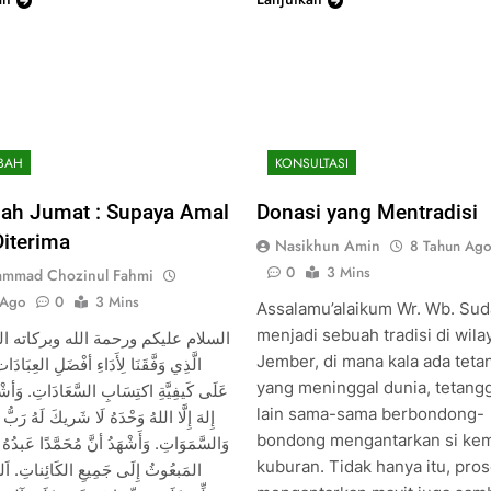
BAH
KONSULTASI
ah Jumat : Supaya Amal
Donasi yang Mentradisi
Diterima
Nasikhun Amin
8 Tahun Ago
0
3 Mins
mmad Chozinul Fahmi
 Ago
0
3 Mins
Assalamu’alaikum Wr. Wb. Su
menjadi sebuah tradisi di wila
السلام عليكم ورحمة الله وبركاته الحَم
Jember, di mana kala ada teta
الَّذِي وَفَّقَنَا لِأَدَاءِ أفْضَلِ العِبَادَات
yang meninggal dunia, tetang
عَلَى كَيفِيَّةِ اكتِسَابِ السَّعَادَاتِ. وَأشْه
lain sama-sama berbondong-
إِلهَ إِلَّا اللهُ وَحْدَهُ لَا شَريكَ لَهُ رَبُّ 
bondong mengantarkan si kem
وَالسَّمَوَاتِ. وَأَشْهَدُ أنَّ مُحَمَّدًا عَبدُهُ
kuburan. Tidak hanya itu, pros
المَبعُوثُ إِلَى جَمِيعِ الكَائِناتِ. اَل