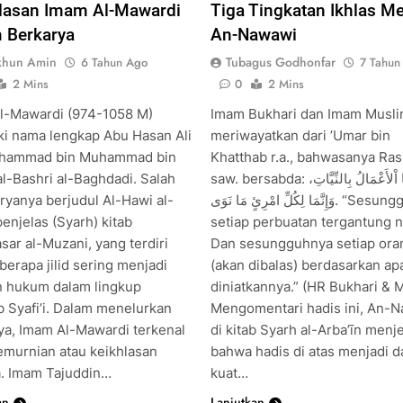
lasan Imam Al-Mawardi
Tiga Tingkatan Ikhlas M
 Berkarya
An-Nawawi
khun Amin
Tubagus Godhonfar
6 Tahun Ago
7 Tahun
2 Mins
0
2 Mins
l-Mawardi (974-1058 M)
Imam Bukhari dan Imam Musl
ki nama lengkap Abu Hasan Ali
meriwayatkan dari ’Umar bin
uhammad bin Muhammad bin
Khatthab r.a., bahwasanya Ras
al-Bashri al-Baghdadi. Salah
saw. bersabda: إِنَّمَا اْلأَعْمَالُ بِالنِّيَّاتِ،
ryanya berjudul Al-Hawi al-
وَإِنَّمَا لِكُلِّ امْرِئٍ مَا نَوَى. “Sesungguhnya
penjelas (Syarh) kitab
setiap perbuatan tergantung n
sar al-Muzani, yang terdiri
Dan sesungguhnya setiap ora
berapa jilid sering menjadi
(akan dibalas) berdasarkan ap
n hukum dalam lingkup
diniatkannya.” (HR Bukhari & 
 Syafi’i. Dalam menelurkan
Mengomentari hadis ini, An-
ya, Imam Al-Mawardi terkenal
di kitab Syarh al-Arba’īn menj
emurnian atau keikhlasan
bahwa hadis di atas menjadi da
a. Imam Tajuddin…
kuat…
an
Lanjutkan