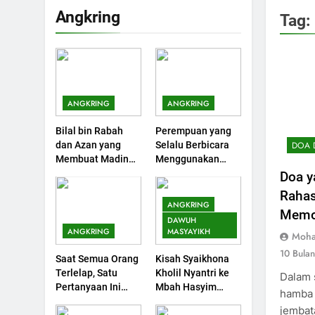
Pembangkit Jiwa
KHUTBAH
Angkring
Tag:
202
Khutbah Jumat :
Supaya Amal Bisa
Diterima
KHUTBAH
ANGKRING
ANGKRING
203
Bilal bin Rabah
Perempuan yang
Khutbah Jumat:
DOA 
dan Azan yang
Selalu Berbicara
Bulan Muharram
Membuat Madinah
Menggunakan
Bulan Bersejarah
KHUTBAH
Menangis
Ayat Al-Quran
Doa y
Rahas
1
ANGKRING
Mem
Khutbah Jumat:
DAWUH
Mengapa Orang
ANGKRING
MASYAYIKH
Moha
Dengki Tak Akan
KHUTBAH
10 Bula
Saat Semua Orang
Kisah Syaikhona
Pernah Berjaya?
Terlelap, Satu
Kholil Nyantri ke
Dalam 
2
Pertanyaan Ini
Mbah Hasyim
hamba 
Khutbah Jumat:
Menggagalkan
Asy’ari
jemba
Melihat Limpahan