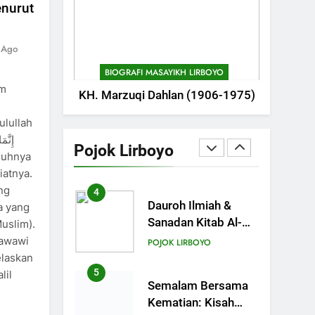
POJOK LIRBOYO
enurut
Kitab Semester
Ganjil
2
Mudir Aam Ma’had
 Ago
Aly Sampaikan
BIOGRAFI MASAYIKH LIRBOYO
Pentingnya
POJOK LIRBOYO
im
KH. Marzuqi Dahlan (1906-1975)
Mempelajari Ilmu
Hadis Dalam Acara
3
ulullah
Dauroh Ilmiah
Dauroh Ilmiah
Ma’had Aly Lirboyo
Pojok Lirboyo
Bahas Metode
POJOK LIRBOYO
iatnya.
Ahlusunnah dalam
ng
Mengaplikasikan
4
Dauroh Ilmiah &
a yang
Hadis Dhaif.
Sanadan Kitab Al-
Muslim).
Arbain an-Nawawy
Nawawi
POJOK LIRBOYO
bersama As-Syaikh
elaskan
Dr. Yasir Al-Adny
5
lil
Semalam Bersama
Kematian: Kisah