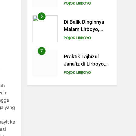
Praktek Tajhizul
POJOK LIRBOYO
Janaiz Siswa III
Aliyah
6
Di Balik Dinginnya
Malam Lirboyo,
Santri Kelas III
POJOK LIRBOYO
Aliyah Belajar
Praktik Tajhizul
7
Praktik Tajhizul
Janaiz
Jana’iz di Lirboyo,
Bekali Santri dengan
POJOK LIRBOYO
Keterampilan
dah
Merawat Jenazah
8
Ujian Al-Qur’an dan
yah
Muhafadzhoh
ngga
Hadist Pondok
ga yang
POJOK LIRBOYO
Lirboyo
9
ayit ke
Muhafadzah Hadis:
esi
Menjalankan