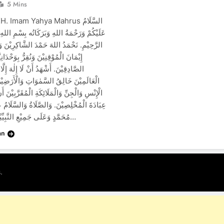
5 Mins
. Imam Yahya Mahrus السَّلَامُ
عَلَيْكُمْ وَرَحْمَةُ اللهِ وَبَرَكَاتُه بِسْمِ اللهِ
الرَّحِيْمِ. نَحْمَدُ اللهَ حَمْدَ الشَّاكِرِيْنَ وَن
إِيْمَانَ الْمُوْقِنِيْنَ وَنُقِرُّ بِوَحْدَانِيَّ
الصَّادِقِيْنَ. أَشْهَدُ أَنْ لَا إِلٰهَ إِلَّ
الْعَالَمِيْنَ خَالِقُ السَّمٰوَاتِ وَالْأَرَضِيْ
الْإِنْسِ وَالْجِنِّ وَالْمَلَائِكَةِ الْمُقَرَّبِيْنَ أَن
عِبَادَةَ الْمُخْلِصِيْنَ. وَالصَّلَاةُ وَالسَّلَامُ عَ
مُحَمَّدٍ وَعَلَى جَمِيْعِ النَّبِيِّيْنَ وَعَلَى…
an
.
s