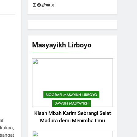
Instagram
Facebook
TikTok
YouTube
X
Masyayikh Lirboyo
BIOGRAFI MASAYIKH LIRBOYO
DAWUH MASYAYIKH
Kisah Mbah Karim Sebrangi Selat
744
Himasal Semen
al
Madura demi Menimba Ilmu
Sumbang
akukan,
Pembangunan
sangat
POJOK LIRBOYO