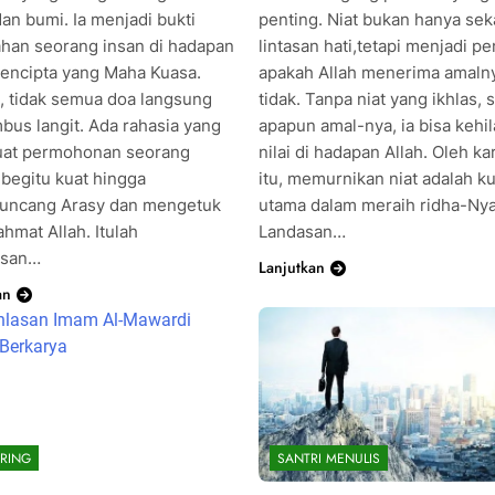
dan bumi. Ia menjadi bukti
penting. Niat bukan hanya sek
han seorang insan di hadapan
lintasan hati,tetapi menjadi p
encipta yang Maha Kuasa.
apakah Allah menerima amaln
 tidak semua doa langsung
tidak. Tanpa niat yang ikhlas,
us langit. Ada rahasia yang
apapun amal-nya, ia bisa kehi
at permohonan seorang
nilai di hadapan Allah. Oleh k
begitu kuat hingga
itu, memurnikan niat adalah k
ncang Arasy dan mengetuk
utama dalam meraih ridha-Nya
ahmat Allah. Itulah
Landasan…
asan…
Lanjutkan
an
RING
SANTRI MENULIS