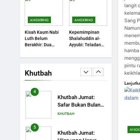
Sebuah Maksiat
langit 
Nikmat Allah
KHUTBAH
kelema
Sang P
ANGKRING
ANGKRING
3
Khutbah Jumat:
Namun,
Kisah Kaum Nabi
Kepemimpinan
Ketaatan, Kebaikan
menemb
Luth Belum
Shalahuddin al-
dan Pengaruhnya
KHUTBAH
membu
Berakhir: Dua
Ayyubi: Teladan
dalam Jiwa Manusia
hamba 
Potret Kaumnya
yang Perlu
4
yang Kini Kembali
Dipelajari oleh
menggu
Khutbah Jumat:
Terjadi
Pemimpin Zaman
pintu r
Safar Bukan Bulan
Sekarang (2)
Khutbah
keikhl
Sial
KHUTBAH
Lanjutk
5
Khutbah Jumat:
Ujian yang Harus
Kita Syukuri
KHUTBAH
6
ANGK
Khutbah Jumat: