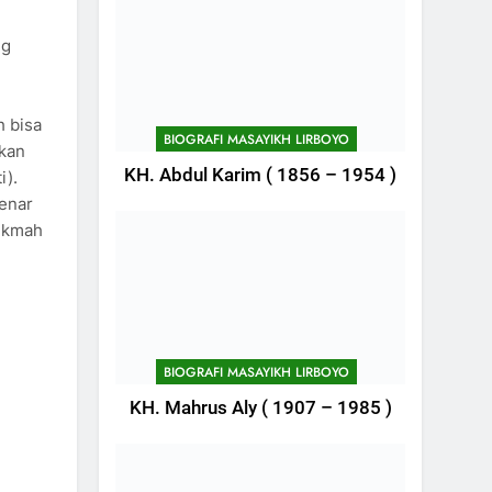
u
ng
h bisa
BIOGRAFI MASAYIKH LIRBOYO
tkan
KH. Abdul Karim ( 1856 – 1954 )
i).
benar
hikmah
BIOGRAFI MASAYIKH LIRBOYO
KH. Mahrus Aly ( 1907 – 1985 )