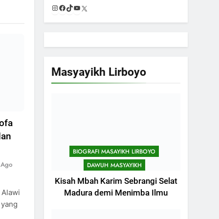
Instagram
Facebook
TikTok
YouTube
X
Masyayikh Lirboyo
ofa
dan
BIOGRAFI MASAYIKH LIRBOYO
 Ago
DAWUH MASYAYIKH
Kisah Mbah Karim Sebrangi Selat
 Alawi
Madura demi Menimba Ilmu
 yang
g