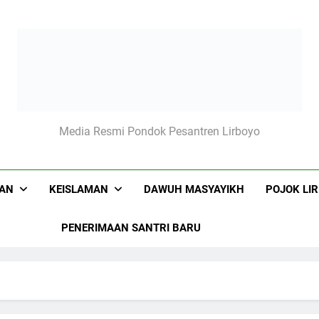
boyo.net
Media Resmi Pondok Pesantren Lirboyo
KAN
KEISLAMAN
DAWUH MASYAYIKH
POJOK LI
PENERIMAAN SANTRI BARU