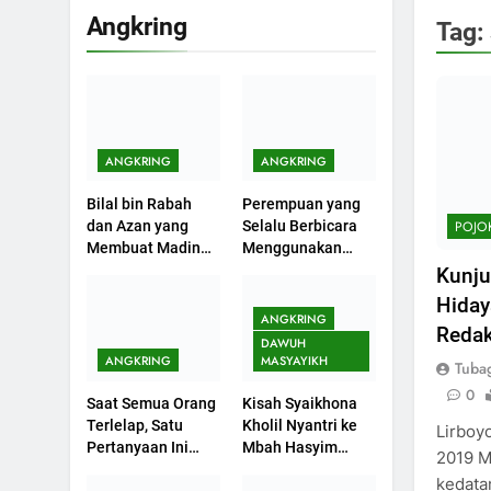
Angkring
Tag:
ANGKRING
ANGKRING
Bilal bin Rabah
Perempuan yang
POJO
dan Azan yang
Selalu Berbicara
Membuat Madinah
Menggunakan
Menangis
Ayat Al-Quran
Kunj
Hiday
ANGKRING
Redak
DAWUH
ANGKRING
MASYAYIKH
Tuba
0
Saat Semua Orang
Kisah Syaikhona
Terlelap, Satu
Kholil Nyantri ke
Lirboy
Pertanyaan Ini
Mbah Hasyim
2019 M
Menggagalkan
Asy’ari
kedata