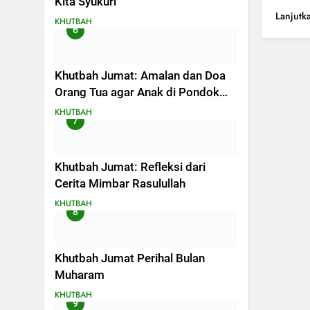
Kita Syukuri
Lanjutk
KHUTBAH
6
Khutbah Jumat: Amalan dan Doa
Orang Tua agar Anak di Pondok
Pesantren Sukses Dunia Akhirat
KHUTBAH
7
Khutbah Jumat: Refleksi dari
Cerita Mimbar Rasulullah
KHUTBAH
8
Khutbah Jumat Perihal Bulan
Muharam
KHUTBAH
9