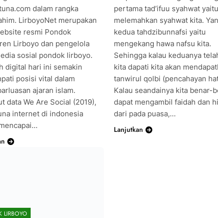
tuna.com dalam rangka
pertama tad’ifuu syahwat yait
rahim. LirboyoNet merupakan
melemahkan syahwat kita. Ya
website resmi Pondok
kedua tahdzibunnafsi yaitu
ren Lirboyo dan pengelola
mengekang hawa nafsu kita.
edia sosial pondok lirboyo.
Sehingga kalau keduanya tela
 digital hari ini semakin
kita dapati kita akan mendapa
ati posisi vital dalam
tanwirul qolbi (pencahayan hat
arluasan ajaran islam.
Kalau seandainya kita benar-
t data We Are Social (2019),
dapat mengambil faidah dan 
na internet di indonesia
dari pada puasa,…
 mencapai…
Lanjutkan
an
K LIRBOYO