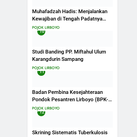
Muhafadzah Hadis: Menjalankan
Kewajiban di Tengah Padatnya
Aktivitas
POJOK LIRBOYO
10
Studi Banding PP. Miftahul Ulum
Karangdurin Sampang
POJOK LIRBOYO
11
Badan Pembina Kesejahteraan
Pondok Pesantren Lirboyo (BPK-
P2L) Berganti Nama Majelis
POJOK LIRBOYO
12
Pembina Pondok Pesantren
Lirboyo (MP-P2L).
Skrining Sistematis Tuberkulosis