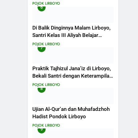
Siswa III Aliyah
POJOK LIRBOYO
6
Di Balik Dinginnya Malam Lirboyo,
Santri Kelas III Aliyah Belajar
Praktik Tajhizul Janaiz
POJOK LIRBOYO
7
Praktik Tajhizul Jana’iz di Lirboyo,
Bekali Santri dengan Keterampilan
Merawat Jenazah
POJOK LIRBOYO
8
Ujian Al-Qur’an dan Muhafadzhoh
Hadist Pondok Lirboyo
POJOK LIRBOYO
9