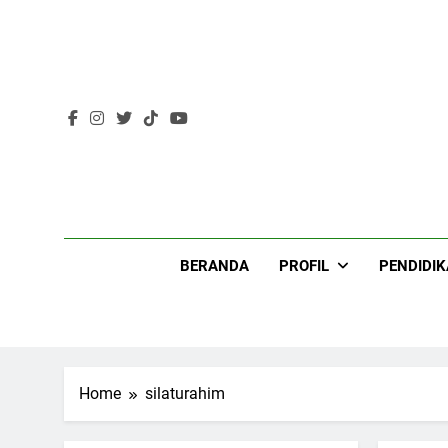
Skip
to
content
Lir
BERANDA
PROFIL
PENDIDI
Home
silaturahim