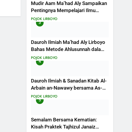
Mudir Aam Ma’had Aly Sampaikan
Pentingnya Mempelajari Ilmu
Hadis Dalam Acara Dauroh Ilmiah
POJOK LIRBOYO
3
Dauroh Ilmiah Ma’had Aly Lirboyo
Bahas Metode Ahlusunnah dalam
Mengaplikasikan Hadis Dhaif.
POJOK LIRBOYO
4
Dauroh Ilmiah & Sanadan Kitab Al-
Arbain an-Nawawy bersama As-
Syaikh Dr. Yasir Al-Adny
POJOK LIRBOYO
5
Semalam Bersama Kematian:
Kisah Praktek Tajhizul Janaiz