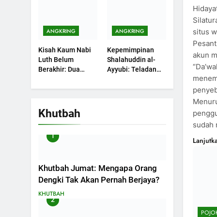
Sebuah Maksiat
Hidaya
Silatu
situs 
ANGKRING
ANGKRING
Pesant
Kisah Kaum Nabi
Kepemimpinan
akun m
Luth Belum
Shalahuddin al-
“Da’wah
Berakhir: Dua
Ayyubi: Teladan
menemp
Potret Kaumnya
yang Perlu
yang Kini Kembali
Dipelajari oleh
penyeb
Terjadi
Pemimpin Zaman
Menuru
Sekarang (2)
Khutbah
penggu
sudah
1
Lanjutk
Khutbah Jumat: Mengapa Orang
Dengki Tak Akan Pernah Berjaya?
KHUTBAH
2
POJO