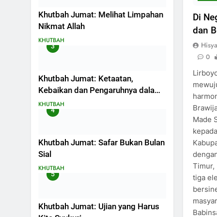
Khutbah Jumat: Melihat Limpahan
Di Neg
Nikmat Allah
dan B
KHUTBAH
Hisy
3
0
Lirboy
Khutbah Jumat: Ketaatan,
mewuju
Kebaikan dan Pengaruhnya dalam
harmon
Jiwa Manusia
KHUTBAH
Brawij
4
Made S
kepada
Khutbah Jumat: Safar Bukan Bulan
Kabupa
Sial
dengan
Timur,
KHUTBAH
5
tiga e
bersin
masyara
Khutbah Jumat: Ujian yang Harus
Babins