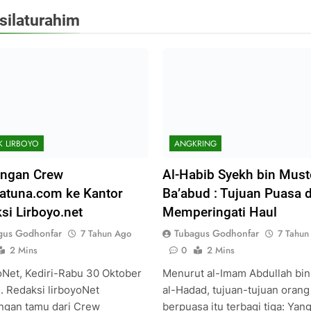
silaturahim
K LIRBOYO
ANGKRING
ungan Crew
Al-Habib Syekh bin Must
atuna.com ke Kantor
Ba’abud : Tujuan Puasa 
si Lirboyo.net
Memperingati Haul
gus Godhonfar
Tubagus Godhonfar
7 Tahun Ago
7 Tahun
2 Mins
0
2 Mins
oNet, Kediri-Rabu 30 Oktober
Menurut al-Imam Abdullah bin
. Redaksi lirboyoNet
al-Hadad, tujuan-tujuan orang
ngan tamu dari Crew
berpuasa itu terbagi tiga: Yan