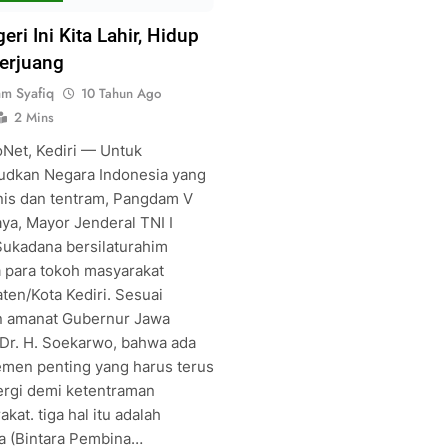
eri Ini Kita Lahir, Hidup
erjuang
am Syafiq
10 Tahun Ago
2 Mins
oNet, Kediri — Untuk
dkan Negara Indonesia yang
is dan tentram, Pangdam V
aya, Mayor Jenderal TNI I
ukadana bersilaturahim
 para tokoh masyarakat
ten/Kota Kediri. Sesuai
 amanat Gubernur Jawa
 Dr. H. Soekarwo, bahwa ada
lemen penting yang harus terus
ergi demi ketentraman
kat. tiga hal itu adalah
a (Bintara Pembina…