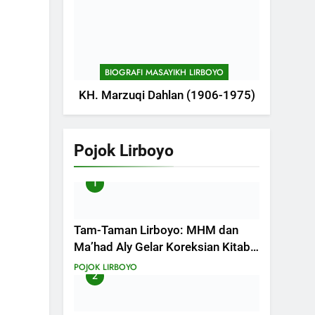
BIOGRAFI MASAYIKH LIRBOYO
KH. Marzuqi Dahlan (1906-1975)
Pojok Lirboyo
1
Tam-Taman Lirboyo: MHM dan
Ma’had Aly Gelar Koreksian Kitab
Semester Ganjil
POJOK LIRBOYO
2