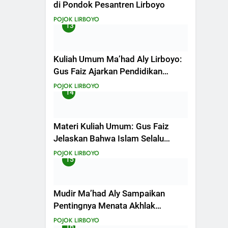
di Pondok Pesantren Lirboyo
POJOK LIRBOYO
13
Kuliah Umum Ma’had Aly Lirboyo:
Gus Faiz Ajarkan Pendidikan
Berkarakter
POJOK LIRBOYO
14
Materi Kuliah Umum: Gus Faiz
Jelaskan Bahwa Islam Selalu
Relevan dengan Zaman
POJOK LIRBOYO
15
Mudir Ma’had Aly Sampaikan
Pentingnya Menata Akhlak
Sebelum Terjun di Masyarakat
POJOK LIRBOYO
16