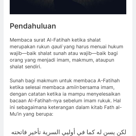
Pendahuluan
Membaca surat Al-Fatihah ketika shalat
merupakan rukun
qauli
yang harus menuai hukum
wajib—baik shalat sunah atau wajib—baik bagi
orang yang menjadi imam, makmum, ataupun
shalat sendiri.
Sunah bagi makmum untuk membaca A-Fatihah
ketika selesai membaca
amiin
bersama imam,
dengan catatan ketika ia mampu menyelesaikan
bacaan Al-Fatihah-nya sebelum imam rukuk. Hal
ini sebagaimana keterangan dalam kitab Fath al-
Mu’in yang berupa:
لكن يسن له كما في أوليي السرية تأخير فاتحته