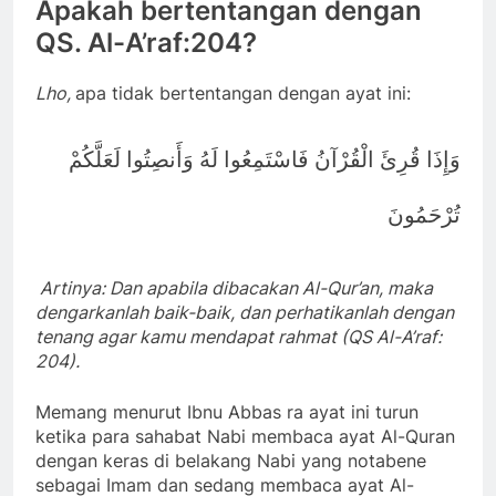
Apakah bertentangan dengan
QS. Al-A’raf:204?
Lho,
apa tidak bertentangan dengan ayat ini:
وَإِذَا قُرِئَ الْقُرْآنُ فَاسْتَمِعُوا لَهُ وَأَنصِتُوا لَعَلَّكُمْ
تُرْحَمُونَ
Artinya: Dan apabila dibacakan Al-Qur’an, maka
dengarkanlah baik-baik, dan perhatikanlah dengan
tenang agar kamu mendapat rahmat (QS Al-A’raf:
204).
Memang menurut Ibnu Abbas ra ayat ini turun
ketika para sahabat Nabi membaca ayat Al-Quran
dengan keras di belakang Nabi yang notabene
sebagai Imam dan sedang membaca ayat Al-