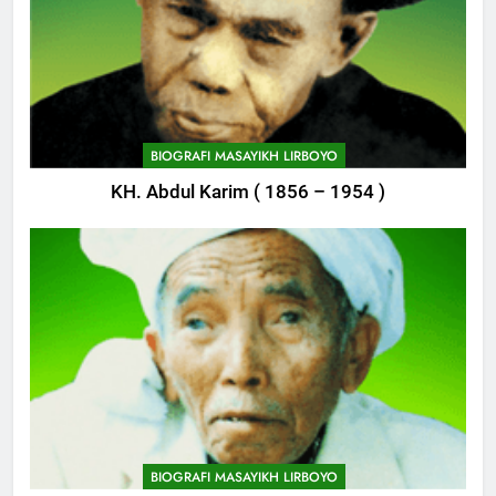
BIOGRAFI MASAYIKH LIRBOYO
KH. Abdul Karim ( 1856 – 1954 )
744
Himasal Semen Sumbang
Pembangunan Kantor Himasal
POJOK LIRBOYO
745
Delegasi MQK Kota Kediri
Menuju Probolinggo
BIOGRAFI MASAYIKH LIRBOYO
POJOK LIRBOYO