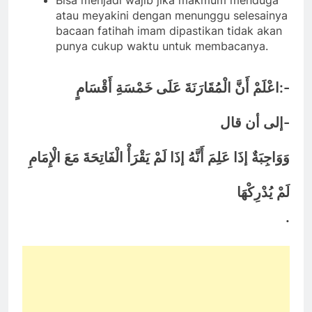
Bisa menjadi wajib jika makmum menduga
atau meyakini dengan menunggu selesainya
bacaan fatihah imam dipastikan tidak akan
punya cukup waktu untuk membacanya.
:-
اعْلَمْ أَنَّ الْمُقَارَنَةَ عَلَى خَمْسَةِ أَقْسَامٍ
-
إلى أن قال
وَوَاجِبَةٌ إذَا عَلِمَ أَنَّهُ إذَا لَمْ يَقْرَأْ الْفَاتِحَةَ مَعَ الْإِمَامِ
لَمْ يُدْرِكْهَا
.