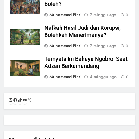
Boleh?
Muhammad Fihri
2 minggu ago
0
Nafkah Hasil Judi dan Korupsi,
Bolehkah Menerimanya?
Muhammad Fihri
2 minggu ago
0
Ternyata Ini Bahaya Ngobrol Saat
Adzan Berkumandang
Muhammad Fihri
4 minggu ago
0
Instagram
Facebook
TikTok
YouTube
X