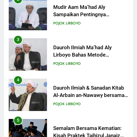
Mudir Aam Ma’had Aly
Sampaikan Pentingnya
Mempelajari Ilmu Hadis Dalam
POJOK LIRBOYO
Acara Dauroh Ilmiah
3
Dauroh Ilmiah Ma’had Aly
Lirboyo Bahas Metode
Ahlusunnah dalam
POJOK LIRBOYO
Mengaplikasikan Hadis Dhaif.
4
Dauroh Ilmiah & Sanadan Kitab
Al-Arbain an-Nawawy bersama
As-Syaikh Dr. Yasir Al-Adny
POJOK LIRBOYO
5
Semalam Bersama Kematian:
Kisah Praktek Tajhizul Janaiz