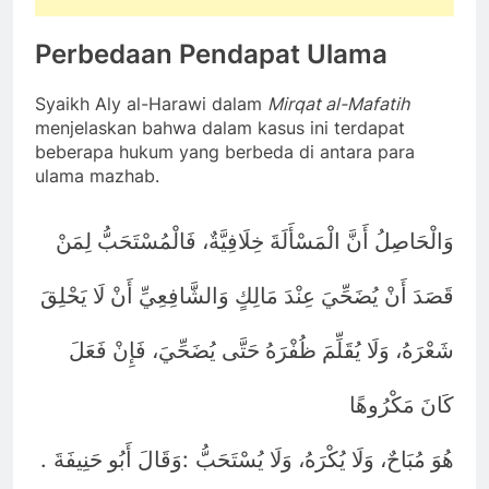
Perbedaan Pendapat Ulama
Syaikh Aly al-Harawi dalam
Mirqat al-Mafatih
menjelaskan bahwa dalam kasus ini terdapat
beberapa hukum yang berbeda di antara para
ulama mazhab.
وَالْحَاصِلُ أَنَّ الْمَسْأَلَةَ خِلَافِيَّةٌ، فَالْمُسْتَحَبُّ لِمَنْ
قَصَدَ أَنْ يُضَحِّيَ عِنْدَ مَالِكٍ وَالشَّافِعِيِّ أَنْ لَا يَحْلِقَ
شَعْرَهُ، وَلَا يُقَلِّمَ ظُفْرَهُ حَتَّى يُضَحِّيَ، فَإِنْ فَعَلَ
كَانَ مَكْرُوهًا
.
:
هُوَ مُبَاحٌ، وَلَا يُكْرَهُ، وَلَا يُسْتَحَبُّ
وَقَالَ أَبُو حَنِيفَةَ