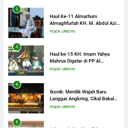
3
Haul ke-15 KH. Imam Yahya
Mahrus Digelar di PP Al
Mahrusiyah III Kediri
POJOK LIRBOYO
4
Ikonik: Menilik Wajah Baru
Langgar Angkring, Cikal Bakal
Ponpes Lirboyo yang Selesai
POJOK LIRBOYO
Direvitalisasi
5
Lirboyo Gelar Ujian Talaqi
Daerah Serentak di Muktamar
POJOK LIRBOYO
6