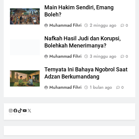
Main Hakim Sendiri, Emang
Boleh?
Muhammad Fihri
2 minggu ago
0
Nafkah Hasil Judi dan Korupsi,
Bolehkah Menerimanya?
Muhammad Fihri
3 minggu ago
0
Ternyata Ini Bahaya Ngobrol Saat
Adzan Berkumandang
Muhammad Fihri
1 bulan ago
0
Instagram
Facebook
TikTok
YouTube
X