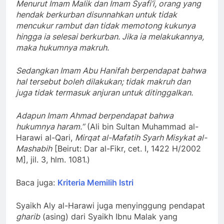
Menurut Imam Malik dan Imam Syafi’i, orang yang
hendak berkurban disunnahkan untuk tidak
mencukur rambut dan tidak memotong kukunya
hingga ia selesai berkurban. Jika ia melakukannya,
maka hukumnya makruh.
Sedangkan Imam Abu Hanifah berpendapat bahwa
hal tersebut boleh dilakukan; tidak makruh dan
juga tidak termasuk anjuran untuk ditinggalkan.
Adapun Imam Ahmad berpendapat bahwa
hukumnya haram.”
(Ali bin Sultan Muhammad al-
Harawi al-Qari,
Mirqat al-Mafatih Syarh Misykat al-
Mashabih
[Beirut: Dar al-Fikr, cet. I, 1422 H/2002
M], jil. 3, hlm. 1081.)
Baca juga:
Kriteria Memilih Istri
Syaikh Aly al-Harawi juga menyinggung pendapat
gharib
(asing) dari Syaikh Ibnu Malak yang