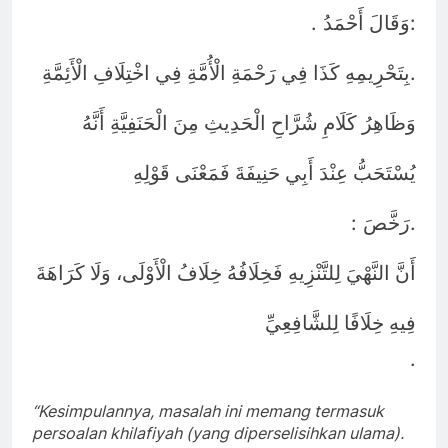
.
:
وَقَالَ أَحْمَدُ
.
بِتَحْرِيمِهِ كَذَا فِي رَحْمَةِ الْأُمَّةِ فِي اخْتِلَافِ الْأَئِمَّةِ
وَظَاهِرُ كَلَامِ شُرَّاحِ الْحَدِيثِ مِنَ الْحَنَفِيَّةِ أَنَّهُ
يُسْتَحَبُّ عِنْدَ أَبِي حَنِيفَةَ فَمَعْنَى قَوْلِهِ
:
.
رَخَّصَ
أَنَّ النَّهْيَ لِلتَّنْزِيهِ فَخِلَافُهُ خِلَافُ الْأَوْلَى، وَلَا كَرَاهَةَ
فِيهِ خِلَافًا لِلشَّافِعِيِّ
.
“Kesimpulannya, masalah ini memang termasuk
persoalan khilafiyah (yang diperselisihkan ulama).