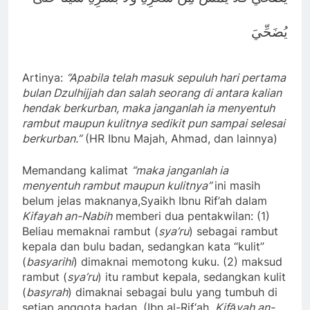
يُضَحِّيَ
Artinya:
“Apabila telah masuk sepuluh hari pertama
bulan Dzulhijjah dan salah seorang di antara kalian
hendak berkurban, maka janganlah ia menyentuh
rambut maupun kulitnya sedikit pun sampai selesai
berkurban.”
(HR Ibnu Majah, Ahmad, dan lainnya)
Memandang kalimat
“maka janganlah ia
menyentuh rambut maupun kulitnya”
ini masih
belum jelas maknanya,Syaikh Ibnu Rif’ah dalam
Kifayah an-Nabih
memberi dua pentakwilan: (1)
Beliau memaknai rambut (
sya’ru
) sebagai rambut
kepala dan bulu badan, sedangkan kata “kulit”
(
basyarihi
) dimaknai memotong kuku. (2) maksud
rambut (
sya’ru
) itu rambut kepala, sedangkan kulit
(
basyrah
) dimaknai sebagai bulu yang tumbuh di
setiap anggota badan. (Ibn al-Rif‘ah,
Kifāyah an-