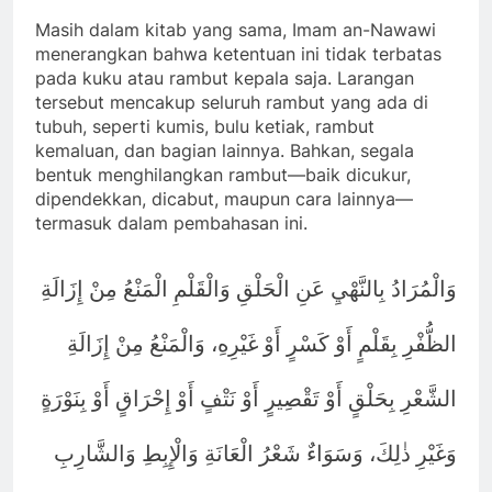
Masih dalam kitab yang sama, Imam an-Nawawi
menerangkan bahwa ketentuan ini tidak terbatas
pada kuku atau rambut kepala saja. Larangan
tersebut mencakup seluruh rambut yang ada di
tubuh, seperti kumis, bulu ketiak, rambut
kemaluan, dan bagian lainnya. Bahkan, segala
bentuk menghilangkan rambut—baik dicukur,
dipendekkan, dicabut, maupun cara lainnya—
termasuk dalam pembahasan ini.
وَالْمُرَادُ بِالنَّهْيِ عَنِ الْحَلْقِ وَالْقَلْمِ الْمَنْعُ مِنْ إِزَالَةِ
الظُّفْرِ بِقَلْمٍ أَوْ كَسْرٍ أَوْ غَيْرِهِ، وَالْمَنْعُ مِنْ إِزَالَةِ
الشَّعْرِ بِحَلْقٍ أَوْ تَقْصِيرٍ أَوْ نَتْفٍ أَوْ إِحْرَاقٍ أَوْ بِنَوْرَةٍ
وَغَيْرِ ذٰلِكَ، وَسَوَاءٌ شَعْرُ الْعَانَةِ وَالْإِبِطِ وَالشَّارِبِ