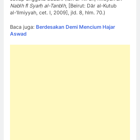
Nabīh fī Syarḥ al-Tanbīh
, [Beirut: Dār al-Kutub
al-‘Ilmiyyah, cet. I, 2009], jld. 8, hlm. 70.)
Baca juga:
Berdesakan Demi Mencium Hajar
Aswad