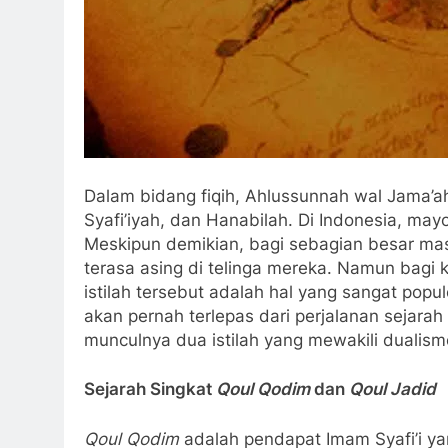
Dalam bidang fiqih, Ahlussunnah wal Jama’ah
Syafi’iyah, dan Hanabilah. Di Indonesia, may
Meskipun demikian, bagi sebagian besar mas
terasa asing di telinga mereka. Namun bagi 
istilah tersebut adalah hal yang sangat popul
akan pernah terlepas dari perjalanan sejarah 
munculnya dua istilah yang mewakili dualism
Sejarah Singkat
Qoul Qodim
dan
Qoul Jadid
Qoul Qodim
adalah pendapat Imam Syafi’i yan