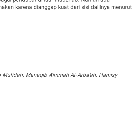
nakan karena dianggap kuat dari sisi dalilnya menurut
b Mufidah, Manaqib A’immah Al-Arba’ah, Hamisy