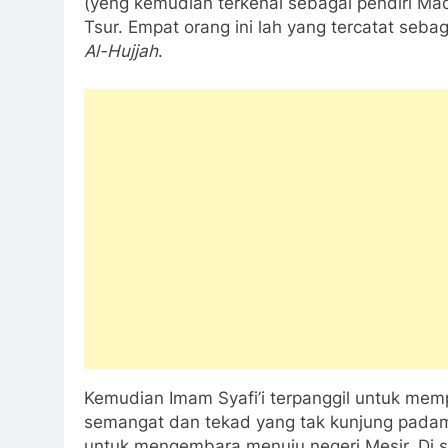
(yeng kemudian terkenal sebagai pendiri Ma
Tsur. Empat orang ini lah yang tercatat seb
Al-Hujjah
.
Kemudian Imam Syafi’i terpanggil untuk mem
semangat dan tekad yang tak kunjung padam
untuk mengembara menuju negeri Mesir. Di s