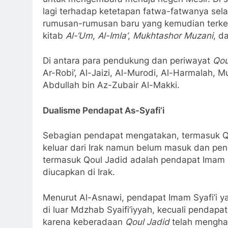
lagi terhadap ketetapan fatwa-fatwanya sela
rumusan-rumusan baru yang kemudian terken
kitab
Al-‘Um
,
Al-Imla’
,
Mukhtashor Muzani
, d
Di antara para pendukung dan periwayat
Qou
Ar-Robi’, Al-Jaizi, Al-Murodi, Al-Harmalah,
Abdullah bin Az-Zubair Al-Makki.
Dualisme Pendapat As-Syafi’i
Sebagian pendapat mengatakan, termasuk Qo
keluar dari Irak namun belum masuk dan pen
termasuk Qoul Jadid adalah pendapat Imam Sy
diucapkan di Irak.
Menurut Al-Asnawi, pendapat Imam Syafi’i 
di luar Mdzhab Syaifi’iyyah, kecuali pendap
karena keberadaan
Qoul Jadid
telah mengha