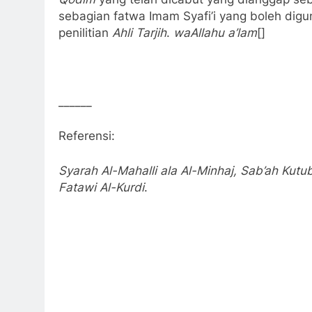
sebagian fatwa Imam Syafi’i yang boleh digu
penilitian
Ahli Tarjih
.
waAllahu a’lam
[]
______
Referensi:
Syarah Al-Mahalli ala Al-Minhaj
, Sab’ah Kutu
Fatawi Al-Kurdi
.