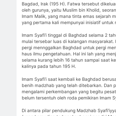
Bagdad, Irak (195 H). Fatwa tersebut dikel
oleh gurunya, yaitu Muslim bin Kholid, seor
Imam Malik, yang mana tinta emas sejarah m
yang pertama kali mempunyai inisiatif untu
Imam Syafi’i tinggal di Baghdad selama 2 tah
mulai tersebar luas di kalangan masyarakat.
pergi mennggalkan Baghdad untuk pergi men
haus ilmu pengetahuan. Hal ini lah yang me
selama kurang lebih 16 tahun sampai saat k
kalinya pada tahun 195 H.
Imam Syafi’i saat kembali ke Baghdad ber
benih madzhab yang telah ditebarkan. Dan p
mengalami perkembangan yang begitu pesat.
belum tersentuh oleh roda pemikiran Imam Sya
Di antara pilar pendukung Madzhab Syafi’i