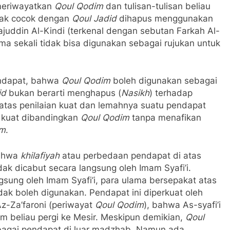
 meriwayatkan
Qoul Qodim
dan tulisan-tulisan beliau
dak cocok dengan
Qoul Jadid
dihapus menggunakan
ajuddin Al-Kindi (terkenal dengan sebutan Farkah Al-
a sekali tidak bisa digunakan sebagai rujukan untuk
pendapat, bahwa
Qoul Qodim
boleh digunakan sebagai
id
bukan berarti menghapus (
Nasikh
) terhadap
atas penilaian kuat dan lemahnya suatu pendapat
 kuat dibandingkan
Qoul Qodim
tanpa menafikan
im
.
bahwa
khilafiyah
atau perbedaan pendapat di atas
dak dicabut secara langsung oleh Imam Syafi’i.
gsung oleh Imam Syafi’i, para ulama bersepakat atas
k boleh digunakan. Pendapat ini diperkuat oleh
Az-Za’faroni (periwayat
Qoul Qodim
), bahwa As-syafi’i
m beliau pergi ke Mesir. Meskipun demikian,
Qoul
bagai pendapat di luar madzhab. Namun ada