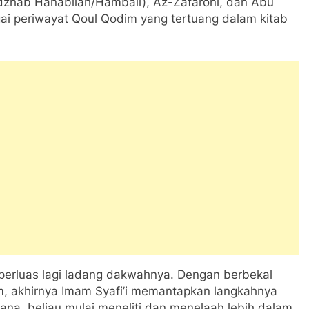
dzhab Hanabilah/Hambali), Az-Zafaroni, dan Abu
agai periwayat Qoul Qodim yang tertuang dalam kitab
perluas lagi ladang dakwahnya. Dengan berbekal
, akhirnya Imam Syafi’i memantapkan langkahnya
ana, beliau mulai meneliti dan menelaah lebih dalam