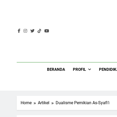
Skip
to
content
Lir
BERANDA
PROFIL
PENDIDI
Home
Artikel
Dualisme Pemikian As-Syafi’i