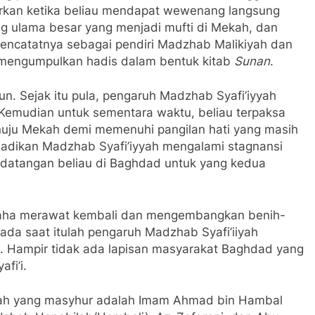
uarkan ketika beliau mendapat wewenang langsung
ang ulama besar yang menjadi mufti di Mekah, dan
encatatnya sebagai pendiri Madzhab Malikiyah dan
k mengumpulkan hadis dalam bentuk kitab
Sunan
.
un. Sejak itu pula, pengaruh Madzhab Syafi’iyyah
 Kemudian untuk sementara waktu, beliau terpaksa
uju Mekah demi memenuhi pangilan hati yang masih
njadikan Madzhab Syafi’iyyah mengalami stagnansi
edatangan beliau di Baghdad untuk yang kedua
usaha merawat kembali dan mengembangkan benih-
ada saat itulah pengaruh Madzhab Syafi’iiyah
 Hampir tidak ada lapisan masyarakat Baghdad yang
fi’i.
yyah yang masyhur adalah Imam Ahmad bin Hambal