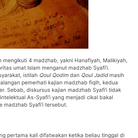
 mengikuti 4 madzhab, yakni Hanafiyah, Malikiyah,
oritas umat Islam menganut madzhab Syafi’i.
yarakat, istilah
Qoul Qodim
dan
Qoul Jadid
masih
kalangan pemerhati kajian madzhab fiqih, kedua
er. Sebab, diskursus kajian madzhab Syafi’i tidak
intelektual As-Syafi’i yang menjadi cikal bakal
e madzhab Syafi’i tersebut.
g pertama kali difatwakan ketika beliau tinggal di