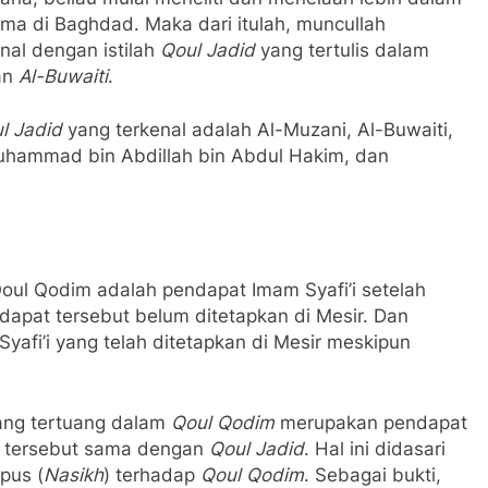
ma di Baghdad. Maka dari itulah, muncullah
al dengan istilah
Qoul Jadid
yang tertulis dalam
an
Al-Buwaiti
.
l Jadid
yang terkenal adalah Al-Muzani, Al-Buwaiti,
 Muhammad bin Abdillah bin Abdul Hakim, dan
ul Qodim adalah pendapat Imam Syafi’i setelah
dapat tersebut belum ditetapkan di Mesir. Dan
afi’i yang telah ditetapkan di Mesir meskipun
yang tertuang dalam
Qoul Qodim
merupakan pendapat
at tersebut sama dengan
Qoul Jadid
. Hal ini didasari
pus (
Nasikh
) terhadap
Qoul Qodim
. Sebagai bukti,