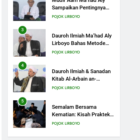
Dauroh Ilmiah Ma’had Aly
Lirboyo Bahas Metode
Ahlusunnah dalam
POJOK LIRBOYO
Mengaplikasikan Hadis
Dhaif.
4
Dauroh Ilmiah & Sanadan
Kitab Al-Arbain an-
Nawawy bersama As-
POJOK LIRBOYO
Syaikh Dr. Yasir Al-Adny
5
Semalam Bersama
Kematian: Kisah Praktek
Tajhizul Janaiz Siswa III
POJOK LIRBOYO
Aliyah
6
Di Balik Dinginnya Malam
Lirboyo, Santri Kelas III
Aliyah Belajar Praktik
POJOK LIRBOYO
Tajhizul Janaiz
7