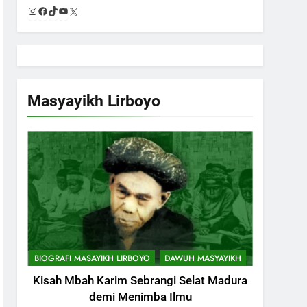
Instagram
Facebook
TikTok
YouTube
X
Masyayikh Lirboyo
BIOGRAFI MASAYIKH LIRBOYO
DAWUH MASYAYIKH
Kisah Mbah Karim Sebrangi Selat Madura
demi Menimba Ilmu