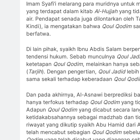
Imam Syafi’i melarang para muridnya untuk
yang terdapat dalam kitab
Al-Hujjah
yang ti
air. Pendapat senada juga dilontarkan oleh T
Kindi), ia mengatakan bahwa
Qoul Qodim
sam
berfatwa.
Di lain pihak, syaikh Ibnu Abdis Salam ber
tendensi hukum. Sebab munculnya
Qoul Jad
ketetapan
Qoul Qodim
, melainkan hanya seb
(
Tarjih
). Dengan pengertian,
Qoul Jadid
lebih
sama sekali terhadap keberadaan
Qoul Qod
Dan pada akhirnya, Al-Asnawi berprediksi 
hanya terfokus terhadap
Qoul Qodim
yang ti
Adapun
Qoul Qodim
yang dicabut secara lan
ketidakabsahannya sebagai madzhab dan tida
riwayat yang dikutip syaikh Abu Hamid dari 
telah mencabut sebagian
Qoul Qodim
sebelu
Qodim
yang telah dicabut yang dianggap se