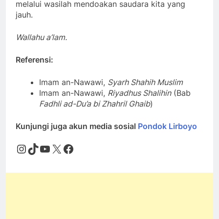
melalui wasilah mendoakan saudara kita yang
jauh.
Wallahu a’lam.
Referensi:
Imam an-Nawawi,
Syarh Shahih Muslim
Imam an-Nawawi,
Riyadhus Shalihin
(Bab
Fadhli ad-Du’a bi Zhahril Ghaib
)
Kunjungi juga akun media sosial
Pondok Lirboyo
Instagram
TikTok
YouTube
X
Facebook