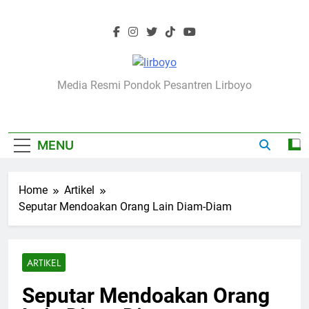
Skip
to
content
Lirboyo.net
Media Resmi Pondok Pesantren Lirboyo
MENU
Home
Artikel
Seputar Mendoakan Orang Lain Diam-Diam
ARTIKEL
Seputar Mendoakan Orang