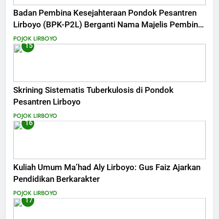
Badan Pembina Kesejahteraan Pondok Pesantren
Lirboyo (BPK-P2L) Berganti Nama Majelis Pembina
Pondok Pesantren Lirboyo (MP-P2L).
POJOK LIRBOYO
15
Skrining Sistematis Tuberkulosis di Pondok
Pesantren Lirboyo
POJOK LIRBOYO
16
Kuliah Umum Ma’had Aly Lirboyo: Gus Faiz Ajarkan
Pendidikan Berkarakter
POJOK LIRBOYO
17