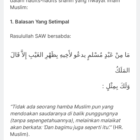
dalam hadits-hadits shahih yang riwayat Imam
Muslim:
1.
Balasan Yang Setimpal
Rasulullah SAW bersabda:
مَا مِنْ عَبْدٍ مُسْلمٍ يدعُو لأَخِيهِ بِظَهْرِ الغَيْبِ إِلاَّ قَالَ
المَلَكُ
:
وَلَكَ بِمِثْلٍ
“Tidak ada seorang hamba Muslim pun yang
mendoakan saudaranya di balik punggungnya
(tanpa sepengetahuannya), melainkan malaikat
akan berkata: ‘Dan bagimu juga seperti itu’.”
(HR.
Muslim).