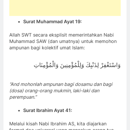
Surat Muhammad Ayat 19:
Allah SWT secara eksplisit memerintahkan Nabi
Muhammad SAW (dan umatnya) untuk memohon
ampunan bagi kolektif umat Islam:
وَاسْتَغْفِرْ لِذَنْبِكَ وَلِلْمُؤْمِنِينَ وَالْمُؤْمِنَاتِ
“And mohonlah ampunan bagi dosamu dan bagi
(dosa) orang-orang mukmin, laki-laki dan
perempuan.”
Surat Ibrahim Ayat 41:
Melalui kisah Nabi Ibrahim AS, kita diajarkan
format doa universal yang mencakup orang tua