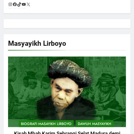
Instagram
Facebook
TikTok
YouTube
X
Masyayikh Lirboyo
BIOGRAFI MASAYIKH LIRBOYO
DAWUH MASYAYIKH
Kisah Mbah Karim Sebrangi Selat Madura demi