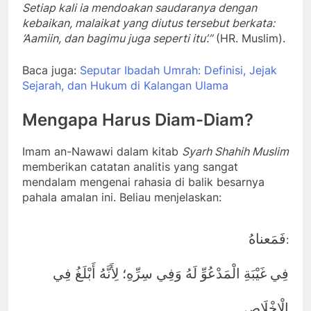
Setiap kali ia mendoakan saudaranya dengan
kebaikan, malaikat yang diutus tersebut berkata:
‘Aamiin, dan bagimu juga seperti itu’.”
(HR. Muslim).
Baca juga:
Seputar Ibadah Umrah: Definisi, Jejak
Sejarah, dan Hukum di Kalangan Ulama
Mengapa Harus Diam-Diam?
Imam an-Nawawi dalam kitab
Syarh Shahih Muslim
memberikan catatan analitis yang sangat
mendalam mengenai rahasia di balik besarnya
pahala amalan ini. Beliau menjelaskan:
فَمَعناهُ
:
فِي غَيْبَةِ الْمَدْعُوِّ لَهُ وَفِي سِرِّهِ؛ لِأَنَّهُ أَبْلَغُ فِي
الْإِخْلَاصِ