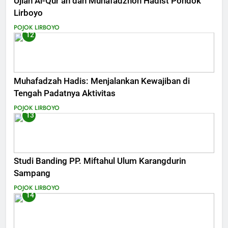
Ujian Al-Qur’an dan Muhafadzhoh Hadist Pondok
Lirboyo
POJOK LIRBOYO
12
Muhafadzah Hadis: Menjalankan Kewajiban di
Tengah Padatnya Aktivitas
POJOK LIRBOYO
13
Studi Banding PP. Miftahul Ulum Karangdurin
Sampang
POJOK LIRBOYO
14