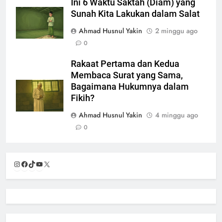
Ini 6 Waktu Saktah (Diam) yang
Sunah Kita Lakukan dalam Salat
Ahmad Husnul Yakin
2 minggu ago
0
Rakaat Pertama dan Kedua
Membaca Surat yang Sama,
Bagaimana Hukumnya dalam
Fikih?
Ahmad Husnul Yakin
4 minggu ago
0
Instagram
Facebook
TikTok
YouTube
X