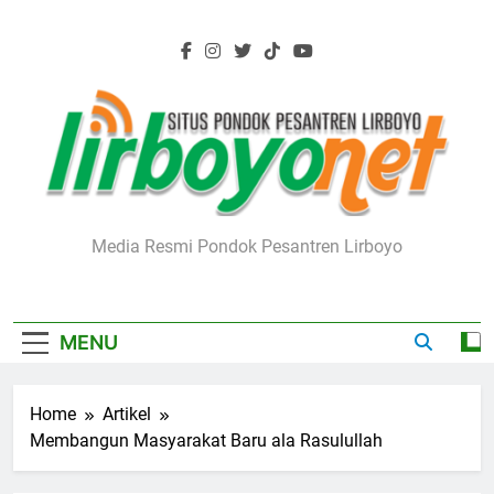
Skip
to
content
Lirboyo.net
Media Resmi Pondok Pesantren Lirboyo
MENU
Home
Artikel
Membangun Masyarakat Baru ala Rasulullah