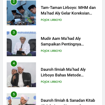
3
Mudir Aam Ma’had Aly
Sampaikan Pentingnya
Mempelajari Ilmu Hadis Dalam
POJOK LIRBOYO
Acara Dauroh Ilmiah
4
Dauroh Ilmiah Ma’had Aly
Lirboyo Bahas Metode
Ahlusunnah dalam
POJOK LIRBOYO
Mengaplikasikan Hadis Dhaif.
5
Dauroh Ilmiah & Sanadan Kitab
Al-Arbain an-Nawawy bersama
As-Syaikh Dr. Yasir Al-Adny
POJOK LIRBOYO
6
Semalam Bersama Kematian: